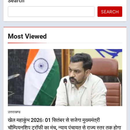
Search
SEARCH
Most Viewed
5
राष्ट्रीय हथकरघा दिवस पर मुख्यमंत्री
उत्तराखण्ड
धामी ने उत्कृष्ट बुनकरों और हस्तशिल्प
खेल महाकुंभ 2026ः 01 सितंबर से सजेगा मुख्यमंत्री
कारीगरों को किया सम्मानित
उत्तराखण्ड
चौम्पियनशिप ट्रॉफी का मंच, न्याय पंचायत से राज्य स्तर तक होगा