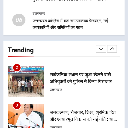
मुख्यमंत्री चौम्पियनशिप ट्रॉफी का मंच,
न्याय पंचायत से राज्य स्तर तक होगा
उत्तराखण्ड
उत्तराखण्ड
06
प्रतिभा का प्रदर्शन
उत्तराखंड कांग्रेस में बड़ा संगठनात्मक फेरबदल, नई
कार्यकारिणी और समितियों का गठन
2
सार्वजनिक स्थान पर जुआ खेलने वाले
अभियुक्तों को पुलिस ने किया गिरफ्तार
Trending
उत्तराखण्ड
3
जनकल्याण, रोजगार, शिक्षा, श्रमिक हित
और आधारभूत विकास को नई गति : धामी
कैबिनेट के ऐतिहासिक फैसले
उत्तराखण्ड
4
एमडीडीए का अवैध प्लाटिंग और निर्माण पर
बड़ा एक्शन, दो स्थानों पर ध्वस्तीकरण,
मसूरी मार्ग पर अवैध निर्माण सील
उत्तराखण्ड