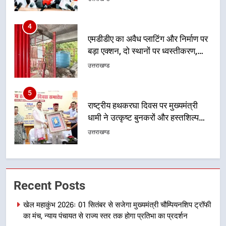
5
राष्ट्रीय हथकरघा दिवस पर मुख्यमंत्री
धामी ने उत्कृष्ट बुनकरों और हस्तशिल्प
कारीगरों को किया सम्मानित
उत्तराखण्ड
6
उत्तराखंड कांग्रेस में बड़ा संगठनात्मक
फेरबदल, नई कार्यकारिणी और समितियों
का गठन
उत्तराखण्ड
7
मुख्यमंत्री धामी बोले- युवाओं को रोजगार
Recent Posts
देना सरकार की सर्वोच्च प्राथमिकता, आने
वाले महीनों में हजारों पदों पर की जाएगी
उत्तराखण्ड
खेल महाकुंभ 2026ः 01 सितंबर से सजेगा मुख्यमंत्री चौम्पियनशिप ट्रॉफी
भर्ती
का मंच, न्याय पंचायत से राज्य स्तर तक होगा प्रतिभा का प्रदर्शन