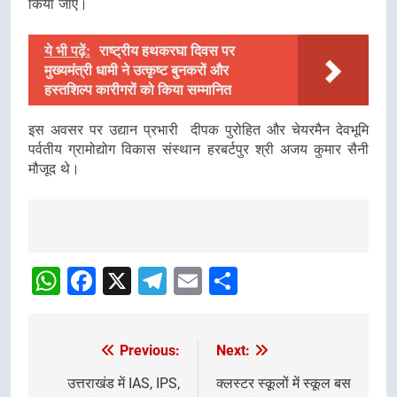
किया जाए।
ये भी पढ़ें:
राष्ट्रीय हथकरघा दिवस पर
मुख्यमंत्री धामी ने उत्कृष्ट बुनकरों और
हस्तशिल्प कारीगरों को किया सम्मानित
इस अवसर पर उद्यान प्रभारी दीपक पुरोहित और चेयरमैन देवभूमि
पर्वतीय ग्रामोद्योग विकास संस्थान हरबर्टपुर श्री अजय कुमार सैनी
मौजूद थे।
Post
Navigation
WhatsApp
Facebook
X
Telegram
Email
Share
Previous:
Next:
Post
navigation
उत्तराखंड में IAS, IPS,
क्लस्टर स्कूलों में स्कूल बस