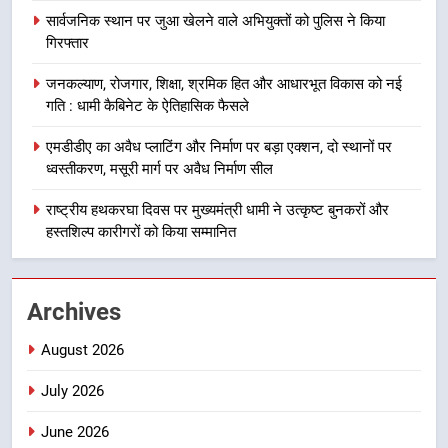
8
सार्वजनिक स्थान पर जुआ खेलने वाले अभियुक्तों को पुलिस ने किया
दिल्ली-देहरादून आर्थिक कॉरिडोर से जुड़ी
गिरफ्तार
12 किमी ग्रीनफील्ड बाईपास परियोजना
का डीएम ने किया निरीक्षण; समयबद्ध एवं
उत्तराखण्ड
जनकल्याण, रोजगार, शिक्षा, श्रमिक हित और आधारभूत विकास को नई
गुणवत्तापूर्ण निर्माण सुनिश्चित करने के
गति : धामी कैबिनेट के ऐतिहासिक फैसले
निर्देश, सुरक्षा मानकों से कोई समझौता
1
नहींः डीएम
एमडीडीए का अवैध प्लाटिंग और निर्माण पर बड़ा एक्शन, दो स्थानों पर
खेल महाकुंभ 2026ः 01 सितंबर से सजेगा
ध्वस्तीकरण, मसूरी मार्ग पर अवैध निर्माण सील
मुख्यमंत्री चौम्पियनशिप ट्रॉफी का मंच,
न्याय पंचायत से राज्य स्तर तक होगा
राष्ट्रीय हथकरघा दिवस पर मुख्यमंत्री धामी ने उत्कृष्ट बुनकरों और
उत्तराखण्ड
प्रतिभा का प्रदर्शन
हस्तशिल्प कारीगरों को किया सम्मानित
2
सार्वजनिक स्थान पर जुआ खेलने वाले
Archives
अभियुक्तों को पुलिस ने किया गिरफ्तार
उत्तराखण्ड
August 2026
July 2026
3
जनकल्याण, रोजगार, शिक्षा, श्रमिक हित
June 2026
और आधारभूत विकास को नई गति : धामी