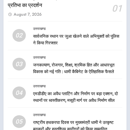
प्रतिभा का प्रदर्शन
01
6
August 7, 2026
उत्तराखंड कांग्रेस में बड़ा संगठनात्मक
फेरबदल, नई कार्यकारिणी और समितियों
का गठन
उत्तराखण्ड
उत्तराखण्ड
02
सार्वजनिक स्थान पर जुआ खेलने वाले अभियुक्तों को पुलिस
ने किया गिरफ्तार
7
मुख्यमंत्री धामी बोले- युवाओं को रोजगार
उत्तराखण्ड
देना सरकार की सर्वोच्च प्राथमिकता, आने
03
जनकल्याण, रोजगार, शिक्षा, श्रमिक हित और आधारभूत
वाले महीनों में हजारों पदों पर की जाएगी
उत्तराखण्ड
विकास को नई गति : धामी कैबिनेट के ऐतिहासिक फैसले
भर्ती
8
उत्तराखण्ड
दिल्ली-देहरादून आर्थिक कॉरिडोर से जुड़ी
04
एमडीडीए का अवैध प्लाटिंग और निर्माण पर बड़ा एक्शन, दो
12 किमी ग्रीनफील्ड बाईपास परियोजना
स्थानों पर ध्वस्तीकरण, मसूरी मार्ग पर अवैध निर्माण सील
का डीएम ने किया निरीक्षण; समयबद्ध एवं
उत्तराखण्ड
गुणवत्तापूर्ण निर्माण सुनिश्चित करने के
उत्तराखण्ड
निर्देश, सुरक्षा मानकों से कोई समझौता
05
1
राष्ट्रीय हथकरघा दिवस पर मुख्यमंत्री धामी ने उत्कृष्ट
नहींः डीएम
बुनकरों और हस्तशिल्प कारीगरों को किया सम्मानित
खेल महाकुंभ 2026ः 01 सितंबर से सजेगा