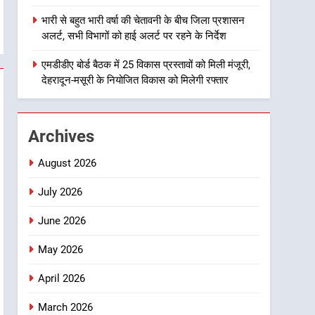
1
भारी से बहुत भारी वर्षा की चेतावनी के बीच जिला प्रशासन
मुख्यमंत्री धामी बोले- युवाओं को
अलर्ट, सभी विभागों को हाई अलर्ट पर रहने के निर्देश
रोजगार देना सरकार की सर्वोच्च
प्राथमिकता, आने वाले महीनों में
एमडीडीए बोर्ड बैठक में 25 विकास प्रस्तावों को मिली मंजूरी,
उत्तराखण्ड
देहरादून-मसूरी के नियोजित विकास को मिलेगी रफ्तार
हजारों पदों पर की जाएगी भर्ती
2
दिल्ली-देहरादून आर्थिक कॉरिडोर
से जुड़ी 12 किमी ग्रीनफील्ड
Archives
बाईपास परियोजना का डीएम ने
उत्तराखण्ड
किया निरीक्षण; समयबद्ध एवं
August 2026
गुणवत्तापूर्ण निर्माण सुनिश्चित करने
3
459 करोड़ से एचएनबी गढ़वाल
July 2026
के निर्देश, सुरक्षा मानकों से कोई
विश्वविद्यालय में अनुसंधान संरचना
समझौता नहींः डीएम
June 2026
होगी सुदृढ
उत्तराखण्ड
May 2026
4
भारी से बहुत भारी वर्षा की चेतावनी
April 2026
के बीच जिला प्रशासन अलर्ट, सभी
विभागों को हाई अलर्ट पर रहने के
March 2026
उत्तराखण्ड