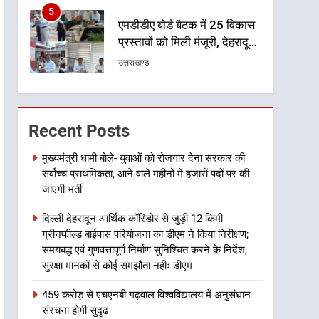
5
एमडीडीए बोर्ड बैठक में 25 विकास
प्रस्तावों को मिली मंजूरी, देहरादून-
मसूरी के नियोजित विकास को
उत्तराखण्ड
मिलेगी रफ्तार
6
मुख्यमंत्री पुष्कर सिंह धामी के
दिशा-निर्देशों में पीएम आवास
Recent Posts
योजना (शहरी) की प्रगति की हुई
उत्तराखण्ड
समीक्षा
मुख्यमंत्री धामी बोले- युवाओं को रोजगार देना सरकार की
सर्वोच्च प्राथमिकता, आने वाले महीनों में हजारों पदों पर की
7
बैरागीवाला हत्याकांड के फरार चल
जाएगी भर्ती
रहे अभियुक्त को दून पुलिस ने
दिल्ली-देहरादून आर्थिक कॉरिडोर से जुड़ी 12 किमी
हरिद्वार से किया गिरफ्तार
उत्तराखण्ड
ग्रीनफील्ड बाईपास परियोजना का डीएम ने किया निरीक्षण;
समयबद्ध एवं गुणवत्तापूर्ण निर्माण सुनिश्चित करने के निर्देश,
8
सुरक्षा मानकों से कोई समझौता नहींः डीएम
भारी बारिश का अलर्ट! 6 अगस्त
को देहरादून में स्कूल बंद
459 करोड़ से एचएनबी गढ़वाल विश्वविद्यालय में अनुसंधान
उत्तराखण्ड
संरचना होगी सुदृढ