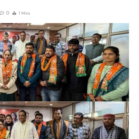
0
1 Mins