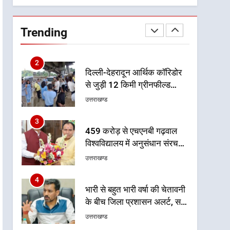
समीक्षा
1
मुख्यमंत्री धामी बोले- युवाओं को
रोजगार देना सरकार की सर्वोच्च
Trending
प्राथमिकता, आने वाले महीनों में
उत्तराखण्ड
हजारों पदों पर की जाएगी भर्ती
2
दिल्ली-देहरादून आर्थिक कॉरिडोर
से जुड़ी 12 किमी ग्रीनफील्ड
बाईपास परियोजना का डीएम ने
उत्तराखण्ड
किया निरीक्षण; समयबद्ध एवं
गुणवत्तापूर्ण निर्माण सुनिश्चित करने
3
459 करोड़ से एचएनबी गढ़वाल
के निर्देश, सुरक्षा मानकों से कोई
विश्वविद्यालय में अनुसंधान संरचना
समझौता नहींः डीएम
होगी सुदृढ
उत्तराखण्ड
4
भारी से बहुत भारी वर्षा की चेतावनी
के बीच जिला प्रशासन अलर्ट, सभी
विभागों को हाई अलर्ट पर रहने के
उत्तराखण्ड
निर्देश