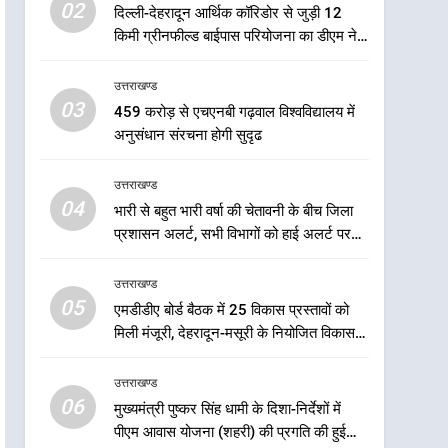
5
02
दिल्ली-देहरादून आर्थिक कॉरिडोर से जुड़ी 12
एमडीडीए बोर्ड बैठक में 25 विकास
किमी ग्रीनफील्ड बाईपास परियोजना का डीएम ने
प्रस्तावों को मिली मंजूरी, देहरादून-
किया निरीक्षण; समयबद्ध एवं गुणवत्तापूर्ण निर्माण
मसूरी के नियोजित विकास को
उत्तराखण्ड
सुनिश्चित करने के निर्देश, सुरक्षा मानकों से कोई
उत्तराखण्ड
मिलेगी रफ्तार
समझौता नहींः डीएम
03
459 करोड़ से एचएनबी गढ़वाल विश्वविद्यालय में
6
मुख्यमंत्री पुष्कर सिंह धामी के
अनुसंधान संरचना होगी सुदृढ
दिशा-निर्देशों में पीएम आवास
योजना (शहरी) की प्रगति की हुई
उत्तराखण्ड
उत्तराखण्ड
समीक्षा
04
भारी से बहुत भारी वर्षा की चेतावनी के बीच जिला
7
प्रशासन अलर्ट, सभी विभागों को हाई अलर्ट पर
बैरागीवाला हत्याकांड के फरार चल
रहने के निर्देश
रहे अभियुक्त को दून पुलिस ने
उत्तराखण्ड
हरिद्वार से किया गिरफ्तार
उत्तराखण्ड
05
एमडीडीए बोर्ड बैठक में 25 विकास प्रस्तावों को
मिली मंजूरी, देहरादून-मसूरी के नियोजित विकास
8
को मिलेगी रफ्तार
भारी बारिश का अलर्ट! 6 अगस्त
उत्तराखण्ड
को देहरादून में स्कूल बंद
06
मुख्यमंत्री पुष्कर सिंह धामी के दिशा-निर्देशों में
उत्तराखण्ड
पीएम आवास योजना (शहरी) की प्रगति की हुई