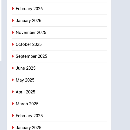
मिलेगी रफ्तार
February 2026
6
मुख्यमंत्री पुष्कर सिंह धामी के
January 2026
दिशा-निर्देशों में पीएम आवास
योजना (शहरी) की प्रगति की हुई
उत्तराखण्ड
November 2025
समीक्षा
7
October 2025
बैरागीवाला हत्याकांड के फरार चल
रहे अभियुक्त को दून पुलिस ने
September 2025
हरिद्वार से किया गिरफ्तार
उत्तराखण्ड
June 2025
8
May 2025
भारी बारिश का अलर्ट! 6 अगस्त
को देहरादून में स्कूल बंद
April 2025
उत्तराखण्ड
March 2025
February 2025
January 2025