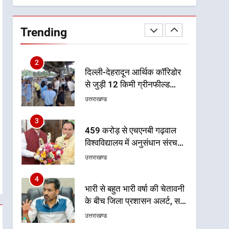
समीक्षा
2
दिल्ली-देहरादून आर्थिक कॉरिडोर
से जुड़ी 12 किमी ग्रीनफील्ड
Trending
बाईपास परियोजना का डीएम ने
उत्तराखण्ड
किया निरीक्षण; समयबद्ध एवं
गुणवत्तापूर्ण निर्माण सुनिश्चित करने
3
459 करोड़ से एचएनबी गढ़वाल
के निर्देश, सुरक्षा मानकों से कोई
विश्वविद्यालय में अनुसंधान संरचना
समझौता नहींः डीएम
होगी सुदृढ
उत्तराखण्ड
4
भारी से बहुत भारी वर्षा की चेतावनी
के बीच जिला प्रशासन अलर्ट, सभी
विभागों को हाई अलर्ट पर रहने के
उत्तराखण्ड
निर्देश
5
एमडीडीए बोर्ड बैठक में 25 विकास
प्रस्तावों को मिली मंजूरी, देहरादून-
मसूरी के नियोजित विकास को
उत्तराखण्ड
मिलेगी रफ्तार