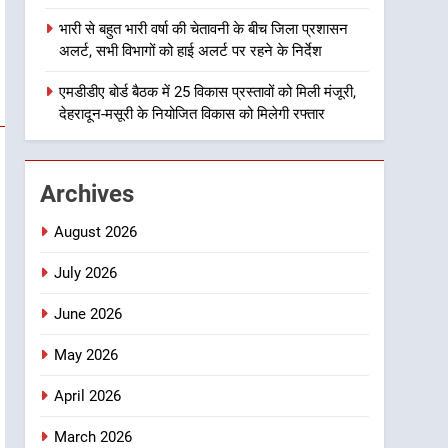
हजारों पदों पर की जाएगी भर्ती
2
भारी से बहुत भारी वर्षा की चेतावनी के बीच जिला प्रशासन
दिल्ली-देहरादून आर्थिक कॉरिडोर
अलर्ट, सभी विभागों को हाई अलर्ट पर रहने के निर्देश
से जुड़ी 12 किमी ग्रीनफील्ड
बाईपास परियोजना का डीएम ने
एमडीडीए बोर्ड बैठक में 25 विकास प्रस्तावों को मिली मंजूरी,
उत्तराखण्ड
देहरादून-मसूरी के नियोजित विकास को मिलेगी रफ्तार
किया निरीक्षण; समयबद्ध एवं
गुणवत्तापूर्ण निर्माण सुनिश्चित करने
3
459 करोड़ से एचएनबी गढ़वाल
के निर्देश, सुरक्षा मानकों से कोई
विश्वविद्यालय में अनुसंधान संरचना
समझौता नहींः डीएम
Archives
होगी सुदृढ
उत्तराखण्ड
August 2026
4
भारी से बहुत भारी वर्षा की चेतावनी
July 2026
के बीच जिला प्रशासन अलर्ट, सभी
June 2026
विभागों को हाई अलर्ट पर रहने के
उत्तराखण्ड
निर्देश
May 2026
5
एमडीडीए बोर्ड बैठक में 25 विकास
April 2026
प्रस्तावों को मिली मंजूरी, देहरादून-
मसूरी के नियोजित विकास को
March 2026
उत्तराखण्ड