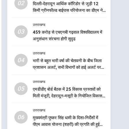
6
02
दिल्ली-देहरादून आर्थिक कॉरिडोर से जुड़ी 12
मुख्यमंत्री पुष्कर सिंह धामी के
किमी ग्रीनफील्ड बाईपास परियोजना का डीएम ने
दिशा-निर्देशों में पीएम आवास
किया निरीक्षण; समयबद्ध एवं गुणवत्तापूर्ण निर्माण
योजना (शहरी) की प्रगति की हुई
उत्तराखण्ड
सुनिश्चित करने के निर्देश, सुरक्षा मानकों से कोई
उत्तराखण्ड
समीक्षा
समझौता नहींः डीएम
03
459 करोड़ से एचएनबी गढ़वाल विश्वविद्यालय में
7
बैरागीवाला हत्याकांड के फरार चल
अनुसंधान संरचना होगी सुदृढ
रहे अभियुक्त को दून पुलिस ने
हरिद्वार से किया गिरफ्तार
उत्तराखण्ड
उत्तराखण्ड
04
भारी से बहुत भारी वर्षा की चेतावनी के बीच जिला
8
प्रशासन अलर्ट, सभी विभागों को हाई अलर्ट पर
भारी बारिश का अलर्ट! 6 अगस्त
रहने के निर्देश
को देहरादून में स्कूल बंद
उत्तराखण्ड
उत्तराखण्ड
05
एमडीडीए बोर्ड बैठक में 25 विकास प्रस्तावों को
मिली मंजूरी, देहरादून-मसूरी के नियोजित विकास
1
को मिलेगी रफ्तार
मुख्यमंत्री धामी बोले- युवाओं को
उत्तराखण्ड
रोजगार देना सरकार की सर्वोच्च
06
प्राथमिकता, आने वाले महीनों में
मुख्यमंत्री पुष्कर सिंह धामी के दिशा-निर्देशों में
उत्तराखण्ड
पीएम आवास योजना (शहरी) की प्रगति की हुई
हजारों पदों पर की जाएगी भर्ती