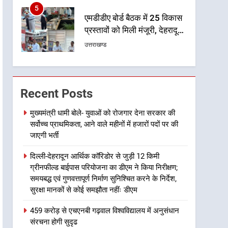
6
मुख्यमंत्री पुष्कर सिंह धामी के
दिशा-निर्देशों में पीएम आवास
योजना (शहरी) की प्रगति की हुई
उत्तराखण्ड
समीक्षा
7
बैरागीवाला हत्याकांड के फरार चल
रहे अभियुक्त को दून पुलिस ने
Recent Posts
हरिद्वार से किया गिरफ्तार
उत्तराखण्ड
मुख्यमंत्री धामी बोले- युवाओं को रोजगार देना सरकार की
सर्वोच्च प्राथमिकता, आने वाले महीनों में हजारों पदों पर की
8
भारी बारिश का अलर्ट! 6 अगस्त
जाएगी भर्ती
को देहरादून में स्कूल बंद
दिल्ली-देहरादून आर्थिक कॉरिडोर से जुड़ी 12 किमी
उत्तराखण्ड
ग्रीनफील्ड बाईपास परियोजना का डीएम ने किया निरीक्षण;
समयबद्ध एवं गुणवत्तापूर्ण निर्माण सुनिश्चित करने के निर्देश,
1
सुरक्षा मानकों से कोई समझौता नहींः डीएम
मुख्यमंत्री धामी बोले- युवाओं को
रोजगार देना सरकार की सर्वोच्च
459 करोड़ से एचएनबी गढ़वाल विश्वविद्यालय में अनुसंधान
प्राथमिकता, आने वाले महीनों में
उत्तराखण्ड
संरचना होगी सुदृढ