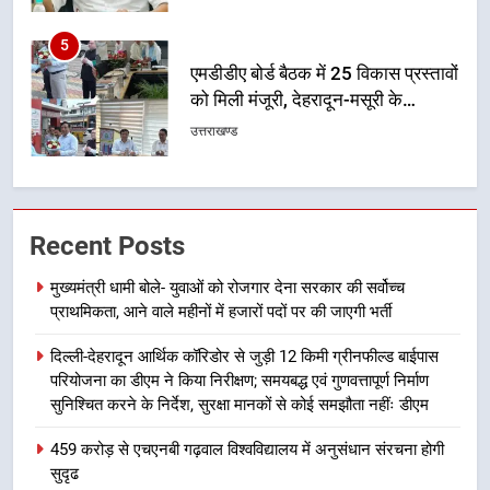
6
मुख्यमंत्री पुष्कर सिंह धामी के दिशा-निर्देशों
में पीएम आवास योजना (शहरी) की प्रगति
की हुई समीक्षा
उत्तराखण्ड
7
बैरागीवाला हत्याकांड के फरार चल रहे
Recent Posts
अभियुक्त को दून पुलिस ने हरिद्वार से किया
गिरफ्तार
उत्तराखण्ड
मुख्यमंत्री धामी बोले- युवाओं को रोजगार देना सरकार की सर्वोच्च
प्राथमिकता, आने वाले महीनों में हजारों पदों पर की जाएगी भर्ती
8
दिल्ली-देहरादून आर्थिक कॉरिडोर से जुड़ी 12 किमी ग्रीनफील्ड बाईपास
भारी बारिश का अलर्ट! 6 अगस्त को
परियोजना का डीएम ने किया निरीक्षण; समयबद्ध एवं गुणवत्तापूर्ण निर्माण
देहरादून में स्कूल बंद
सुनिश्चित करने के निर्देश, सुरक्षा मानकों से कोई समझौता नहींः डीएम
उत्तराखण्ड
459 करोड़ से एचएनबी गढ़वाल विश्वविद्यालय में अनुसंधान संरचना होगी
सुदृढ
1