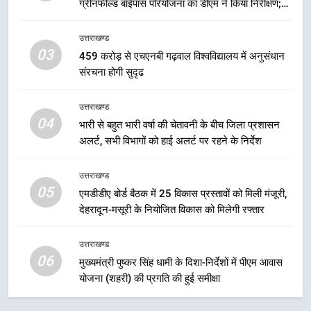
ग्रीनफील्ड बाईपास परियोजना का डीएम ने किया निरीक्षण;
7
समयबद्ध एवं गुणवत्तापूर्ण निर्माण सुनिश्चित करने के निर्देश,
बैरागीवाला हत्याकांड के फरार चल रहे
सुरक्षा मानकों से कोई समझौता नहींः डीएम
उत्तराखण्ड
अभियुक्त को दून पुलिस ने हरिद्वार से किया
03
459 करोड़ से एचएनबी गढ़वाल विश्वविद्यालय में अनुसंधान
गिरफ्तार
उत्तराखण्ड
संरचना होगी सुदृढ
8
उत्तराखण्ड
04
भारी बारिश का अलर्ट! 6 अगस्त को
भारी से बहुत भारी वर्षा की चेतावनी के बीच जिला प्रशासन
देहरादून में स्कूल बंद
अलर्ट, सभी विभागों को हाई अलर्ट पर रहने के निर्देश
उत्तराखण्ड
उत्तराखण्ड
05
एमडीडीए बोर्ड बैठक में 25 विकास प्रस्तावों को मिली मंजूरी,
1
देहरादून-मसूरी के नियोजित विकास को मिलेगी रफ्तार
मुख्यमंत्री धामी बोले- युवाओं को रोजगार
देना सरकार की सर्वोच्च प्राथमिकता, आने
उत्तराखण्ड
वाले महीनों में हजारों पदों पर की जाएगी
उत्तराखण्ड
06
मुख्यमंत्री पुष्कर सिंह धामी के दिशा-निर्देशों में पीएम आवास
भर्ती
योजना (शहरी) की प्रगति की हुई समीक्षा
2
दिल्ली-देहरादून आर्थिक कॉरिडोर से जुड़ी