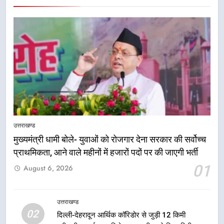
5
एमडीडीए बोर्ड बैठक में 25 विकास प्रस्तावों
को मिली मंजूरी, देहरादून-मसूरी के
उत्तराखण्ड
नियोजित विकास को मिलेगी रफ्तार
मुख्यमंत्री धामी बोले- युवाओं को रोजगार देना सरकार की सर्वोच्च
उत्तराखण्ड
प्राथमिकता, आने वाले महीनों में हजारों पदों पर की जाएगी भर्ती
01
6
August 6, 2026
मुख्यमंत्री पुष्कर सिंह धामी के दिशा-निर्देशों
में पीएम आवास योजना (शहरी) की प्रगति
उत्तराखण्ड
की हुई समीक्षा
उत्तराखण्ड
02
दिल्ली-देहरादून आर्थिक कॉरिडोर से जुड़ी 12 किमी