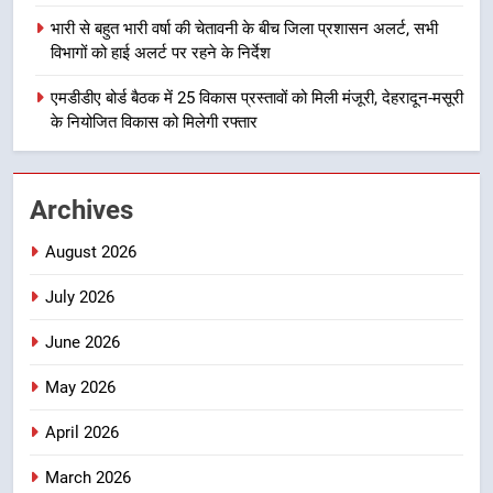
मुख्यमंत्री धामी बोले- युवाओं को रोजगार
भारी से बहुत भारी वर्षा की चेतावनी के बीच जिला प्रशासन अलर्ट, सभी
देना सरकार की सर्वोच्च प्राथमिकता, आने
विभागों को हाई अलर्ट पर रहने के निर्देश
वाले महीनों में हजारों पदों पर की जाएगी
उत्तराखण्ड
एमडीडीए बोर्ड बैठक में 25 विकास प्रस्तावों को मिली मंजूरी, देहरादून-मसूरी
भर्ती
के नियोजित विकास को मिलेगी रफ्तार
2
दिल्ली-देहरादून आर्थिक कॉरिडोर से जुड़ी
12 किमी ग्रीनफील्ड बाईपास परियोजना
Archives
का डीएम ने किया निरीक्षण; समयबद्ध एवं
उत्तराखण्ड
गुणवत्तापूर्ण निर्माण सुनिश्चित करने के
August 2026
निर्देश, सुरक्षा मानकों से कोई समझौता
3
July 2026
नहींः डीएम
459 करोड़ से एचएनबी गढ़वाल
विश्वविद्यालय में अनुसंधान संरचना होगी
June 2026
सुदृढ
उत्तराखण्ड
May 2026
4
April 2026
भारी से बहुत भारी वर्षा की चेतावनी के बीच
March 2026
जिला प्रशासन अलर्ट, सभी विभागों को हाई