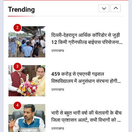
12 किमी ग्रीनफील्ड बाईपास परियोजना
Trending
का डीएम ने किया निरीक्षण; समयबद्ध एवं
उत्तराखण्ड
गुणवत्तापूर्ण निर्माण सुनिश्चित करने के
निर्देश, सुरक्षा मानकों से कोई समझौता
3
नहींः डीएम
459 करोड़ से एचएनबी गढ़वाल
विश्वविद्यालय में अनुसंधान संरचना होगी
सुदृढ
उत्तराखण्ड
4
भारी से बहुत भारी वर्षा की चेतावनी के बीच
जिला प्रशासन अलर्ट, सभी विभागों को हाई
अलर्ट पर रहने के निर्देश
उत्तराखण्ड
5
एमडीडीए बोर्ड बैठक में 25 विकास प्रस्तावों
को मिली मंजूरी, देहरादून-मसूरी के
नियोजित विकास को मिलेगी रफ्तार
उत्तराखण्ड