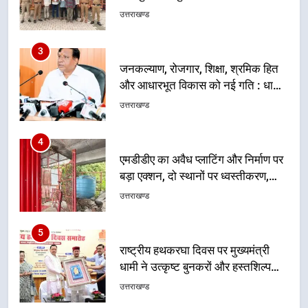
उत्तराखण्ड
3
जनकल्याण, रोजगार, शिक्षा, श्रमिक हित
और आधारभूत विकास को नई गति : धामी
कैबिनेट के ऐतिहासिक फैसले
उत्तराखण्ड
4
एमडीडीए का अवैध प्लाटिंग और निर्माण पर
बड़ा एक्शन, दो स्थानों पर ध्वस्तीकरण,
मसूरी मार्ग पर अवैध निर्माण सील
उत्तराखण्ड
5
राष्ट्रीय हथकरघा दिवस पर मुख्यमंत्री
धामी ने उत्कृष्ट बुनकरों और हस्तशिल्प
कारीगरों को किया सम्मानित
उत्तराखण्ड