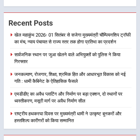
6
उत्तराखंड कांग्रेस में बड़ा संगठनात्मक
Recent Posts
फेरबदल, नई कार्यकारिणी और समितियों
का गठन
उत्तराखण्ड
खेल महाकुंभ 2026ः 01 सितंबर से सजेगा मुख्यमंत्री चौम्पियनशिप ट्रॉफी
का मंच, न्याय पंचायत से राज्य स्तर तक होगा प्रतिभा का प्रदर्शन
7
सार्वजनिक स्थान पर जुआ खेलने वाले अभियुक्तों को पुलिस ने किया
मुख्यमंत्री धामी बोले- युवाओं को रोजगार
गिरफ्तार
देना सरकार की सर्वोच्च प्राथमिकता, आने
वाले महीनों में हजारों पदों पर की जाएगी
उत्तराखण्ड
जनकल्याण, रोजगार, शिक्षा, श्रमिक हित और आधारभूत विकास को नई
भर्ती
गति : धामी कैबिनेट के ऐतिहासिक फैसले
8
एमडीडीए का अवैध प्लाटिंग और निर्माण पर बड़ा एक्शन, दो स्थानों पर
दिल्ली-देहरादून आर्थिक कॉरिडोर से जुड़ी
ध्वस्तीकरण, मसूरी मार्ग पर अवैध निर्माण सील
12 किमी ग्रीनफील्ड बाईपास परियोजना
का डीएम ने किया निरीक्षण; समयबद्ध एवं
राष्ट्रीय हथकरघा दिवस पर मुख्यमंत्री धामी ने उत्कृष्ट बुनकरों और
उत्तराखण्ड
गुणवत्तापूर्ण निर्माण सुनिश्चित करने के
हस्तशिल्प कारीगरों को किया सम्मानित
निर्देश, सुरक्षा मानकों से कोई समझौता
1
नहींः डीएम
खेल महाकुंभ 2026ः 01 सितंबर से सजेगा