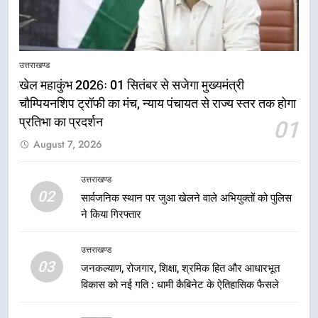
उत्तराखण्ड
खेल महाकुंभ 2026ः 01 सितंबर से सजेगा मुख्यमंत्री
चौम्पियनशिप ट्रॉफी का मंच, न्याय पंचायत से राज्य स्तर तक होगा
प्रतिभा का प्रदर्शन
01
5
August 7, 2026
राष्ट्रीय हथकरघा दिवस पर मुख्यमंत्री
धामी ने उत्कृष्ट बुनकरों और हस्तशिल्प
कारीगरों को किया सम्मानित
उत्तराखण्ड
उत्तराखण्ड
02
सार्वजनिक स्थान पर जुआ खेलने वाले अभियुक्तों को पुलिस
ने किया गिरफ्तार
6
उत्तराखंड कांग्रेस में बड़ा संगठनात्मक
उत्तराखण्ड
फेरबदल, नई कार्यकारिणी और समितियों
03
जनकल्याण, रोजगार, शिक्षा, श्रमिक हित और आधारभूत
का गठन
उत्तराखण्ड
विकास को नई गति : धामी कैबिनेट के ऐतिहासिक फैसले
7