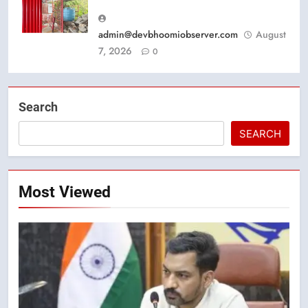
admin@devbhoomiobserver.com
August
7, 2026
0
Search
SEARCH
Most Viewed