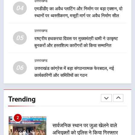
उत्तराखण्ड
मुख्यमंत्री धामी बोले- युवाओं को रोजगार
04
एमडीडीए का अवैध प्लाटिंग और निर्माण पर बड़ा एक्शन, दो
देना सरकार की सर्वोच्च प्राथमिकता, आने
स्थानों पर ध्वस्तीकरण, मसूरी मार्ग पर अवैध निर्माण सील
वाले महीनों में हजारों पदों पर की जाएगी
उत्तराखण्ड
भर्ती
उत्तराखण्ड
05
8
राष्ट्रीय हथकरघा दिवस पर मुख्यमंत्री धामी ने उत्कृष्ट
बुनकरों और हस्तशिल्प कारीगरों को किया सम्मानित
दिल्ली-देहरादून आर्थिक कॉरिडोर से जुड़ी
12 किमी ग्रीनफील्ड बाईपास परियोजना
का डीएम ने किया निरीक्षण; समयबद्ध एवं
उत्तराखण्ड
उत्तराखण्ड
06
गुणवत्तापूर्ण निर्माण सुनिश्चित करने के
उत्तराखंड कांग्रेस में बड़ा संगठनात्मक फेरबदल, नई
निर्देश, सुरक्षा मानकों से कोई समझौता
कार्यकारिणी और समितियों का गठन
1
नहींः डीएम
खेल महाकुंभ 2026ः 01 सितंबर से सजेगा
मुख्यमंत्री चौम्पियनशिप ट्रॉफी का मंच,
Trending
न्याय पंचायत से राज्य स्तर तक होगा
उत्तराखण्ड
प्रतिभा का प्रदर्शन
2
सार्वजनिक स्थान पर जुआ खेलने वाले
अभियुक्तों को पुलिस ने किया गिरफ्तार