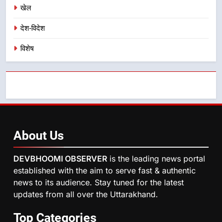
खेल
दिल्ली-देहरादून आर्थिक कॉरिडोर से जुड़ी
12 किमी ग्रीनफील्ड बाईपास परियोजना
देश-विदेश
का डीएम ने किया निरीक्षण; समयबद्ध एवं
उत्तराखण्ड
गुणवत्तापूर्ण निर्माण सुनिश्चित करने के
विशेष
निर्देश, सुरक्षा मानकों से कोई समझौता
नहींः डीएम
About
Us
DEVBHOOMI OBSERVER
is the leading news portal
established with the aim to serve fast & authentic
news to its audience. Stay tuned for the latest
updates from all over the Uttarakhand.
Top
Categories