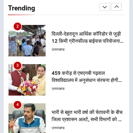
देना सरकार की सर्वोच्च प्राथमिकता, आने
Trending
वाले महीनों में हजारों पदों पर की जाएगी
उत्तराखण्ड
भर्ती
2
दिल्ली-देहरादून आर्थिक कॉरिडोर से जुड़ी
12 किमी ग्रीनफील्ड बाईपास परियोजना
का डीएम ने किया निरीक्षण; समयबद्ध एवं
उत्तराखण्ड
गुणवत्तापूर्ण निर्माण सुनिश्चित करने के
निर्देश, सुरक्षा मानकों से कोई समझौता
3
नहींः डीएम
459 करोड़ से एचएनबी गढ़वाल
विश्वविद्यालय में अनुसंधान संरचना होगी
सुदृढ
उत्तराखण्ड
4
भारी से बहुत भारी वर्षा की चेतावनी के बीच
जिला प्रशासन अलर्ट, सभी विभागों को हाई
अलर्ट पर रहने के निर्देश
उत्तराखण्ड