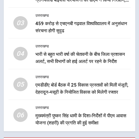
ग्रीनफील्ड बाईपास परियोजना का डीएम ने किया निरीक्षण;
6
समयबद्ध एवं गुणवत्तापूर्ण निर्माण सुनिश्चित करने के निर्देश,
मुख्यमंत्री पुष्कर सिंह धामी के दिशा-निर्देशों
सुरक्षा मानकों से कोई समझौता नहींः डीएम
उत्तराखण्ड
में पीएम आवास योजना (शहरी) की प्रगति
03
459 करोड़ से एचएनबी गढ़वाल विश्वविद्यालय में अनुसंधान
की हुई समीक्षा
उत्तराखण्ड
संरचना होगी सुदृढ
7
उत्तराखण्ड
बैरागीवाला हत्याकांड के फरार चल रहे
04
भारी से बहुत भारी वर्षा की चेतावनी के बीच जिला प्रशासन
अभियुक्त को दून पुलिस ने हरिद्वार से किया
अलर्ट, सभी विभागों को हाई अलर्ट पर रहने के निर्देश
गिरफ्तार
उत्तराखण्ड
उत्तराखण्ड
05
8
एमडीडीए बोर्ड बैठक में 25 विकास प्रस्तावों को मिली मंजूरी,
देहरादून-मसूरी के नियोजित विकास को मिलेगी रफ्तार
भारी बारिश का अलर्ट! 6 अगस्त को
देहरादून में स्कूल बंद
उत्तराखण्ड
उत्तराखण्ड
06
मुख्यमंत्री पुष्कर सिंह धामी के दिशा-निर्देशों में पीएम आवास
योजना (शहरी) की प्रगति की हुई समीक्षा
1
मुख्यमंत्री धामी बोले- युवाओं को रोजगार