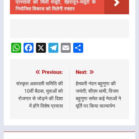
प्रस्तावों को मिली मंजूरी, देहरादून-मसूरी के
नियोजित विकास को मिलेगी रफ्तार
Post
Navigation
WhatsApp
Facebook
X
Telegram
Email
Share
Previous:
Next:
Post
navigation
संस्कृत अकादमी समिति की
हेमवती नंदन बहुगुणा की
10वीं बैठक, युवाओं को
जयंती; सीएम धामी, विजय
रोजगार से जोड़ने की दिशा
बहुगुणा समेत कई नेताओं ने
में होंगे विशेष प्रयास
मूर्ति पर किया माल्यार्पण