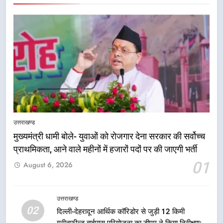
उत्तराखण्ड
मुख्यमंत्री धामी बोले- युवाओं को रोजगार देना सरकार की सर्वोच्च
प्राथमिकता, आने वाले महीनों में हजारों पदों पर की जाएगी भर्ती
5
01
August 6, 2026
एमडीडीए बोर्ड बैठक में 25 विकास प्रस्तावों
को मिली मंजूरी, देहरादून-मसूरी के
नियोजित विकास को मिलेगी रफ्तार
उत्तराखण्ड
उत्तराखण्ड
02
दिल्ली-देहरादून आर्थिक कॉरिडोर से जुड़ी 12 किमी