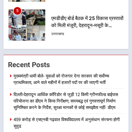
5
एमडीडीए बोर्ड बैठक में 25 विकास प्रस्तावों
को मिली मंजूरी, देहरादून-मसूरी के
नियोजित विकास को मिलेगी रफ्तार
उत्तराखण्ड
6
मुख्यमंत्री पुष्कर सिंह धामी के दिशा-निर्देशों
Recent Posts
में पीएम आवास योजना (शहरी) की प्रगति
की हुई समीक्षा
उत्तराखण्ड
मुख्यमंत्री धामी बोले- युवाओं को रोजगार देना सरकार की सर्वोच्च
प्राथमिकता, आने वाले महीनों में हजारों पदों पर की जाएगी भर्ती
7
दिल्ली-देहरादून आर्थिक कॉरिडोर से जुड़ी 12 किमी ग्रीनफील्ड बाईपास
बैरागीवाला हत्याकांड के फरार चल रहे
परियोजना का डीएम ने किया निरीक्षण; समयबद्ध एवं गुणवत्तापूर्ण निर्माण
अभियुक्त को दून पुलिस ने हरिद्वार से किया
सुनिश्चित करने के निर्देश, सुरक्षा मानकों से कोई समझौता नहींः डीएम
गिरफ्तार
उत्तराखण्ड
459 करोड़ से एचएनबी गढ़वाल विश्वविद्यालय में अनुसंधान संरचना होगी
सुदृढ
8