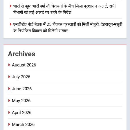
भारी बारिश का अलर्ट! 6 अगस्त को
भारी से बहुत भारी वर्षा की चेतावनी के बीच जिला प्रशासन अलर्ट, सभी
देहरादून में स्कूल बंद
विभागों को हाई अलर्ट पर रहने के निर्देश
उत्तराखण्ड
एमडीडीए बोर्ड बैठक में 25 विकास प्रस्तावों को मिली मंजूरी, देहरादून-मसूरी
के नियोजित विकास को मिलेगी रफ्तार
1
मुख्यमंत्री धामी बोले- युवाओं को रोजगार
देना सरकार की सर्वोच्च प्राथमिकता, आने
Archives
वाले महीनों में हजारों पदों पर की जाएगी
उत्तराखण्ड
भर्ती
August 2026
2
July 2026
दिल्ली-देहरादून आर्थिक कॉरिडोर से जुड़ी
12 किमी ग्रीनफील्ड बाईपास परियोजना
June 2026
का डीएम ने किया निरीक्षण; समयबद्ध एवं
उत्तराखण्ड
गुणवत्तापूर्ण निर्माण सुनिश्चित करने के
May 2026
निर्देश, सुरक्षा मानकों से कोई समझौता
3
April 2026
नहींः डीएम
459 करोड़ से एचएनबी गढ़वाल
March 2026
विश्वविद्यालय में अनुसंधान संरचना होगी