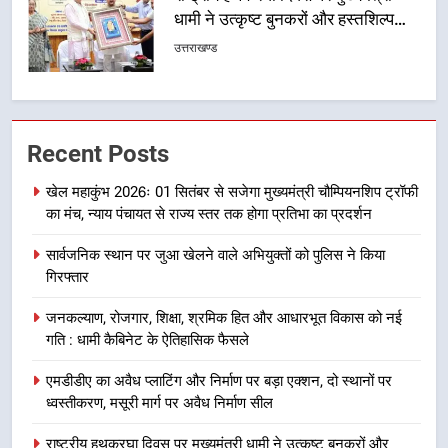
उत्तराखंड कांग्रेस में बड़ा संगठनात्मक
फेरबदल, नई कार्यकारिणी और समितियों
का गठन
उत्तराखण्ड
7
Recent Posts
मुख्यमंत्री धामी बोले- युवाओं को रोजगार
देना सरकार की सर्वोच्च प्राथमिकता, आने
खेल महाकुंभ 2026ः 01 सितंबर से सजेगा मुख्यमंत्री चौम्पियनशिप ट्रॉफी
वाले महीनों में हजारों पदों पर की जाएगी
उत्तराखण्ड
का मंच, न्याय पंचायत से राज्य स्तर तक होगा प्रतिभा का प्रदर्शन
भर्ती
सार्वजनिक स्थान पर जुआ खेलने वाले अभियुक्तों को पुलिस ने किया
8
गिरफ्तार
दिल्ली-देहरादून आर्थिक कॉरिडोर से जुड़ी
12 किमी ग्रीनफील्ड बाईपास परियोजना
जनकल्याण, रोजगार, शिक्षा, श्रमिक हित और आधारभूत विकास को नई
का डीएम ने किया निरीक्षण; समयबद्ध एवं
उत्तराखण्ड
गति : धामी कैबिनेट के ऐतिहासिक फैसले
गुणवत्तापूर्ण निर्माण सुनिश्चित करने के
एमडीडीए का अवैध प्लाटिंग और निर्माण पर बड़ा एक्शन, दो स्थानों पर
निर्देश, सुरक्षा मानकों से कोई समझौता
1
ध्वस्तीकरण, मसूरी मार्ग पर अवैध निर्माण सील
नहींः डीएम
खेल महाकुंभ 2026ः 01 सितंबर से सजेगा
मुख्यमंत्री चौम्पियनशिप ट्रॉफी का मंच,
राष्ट्रीय हथकरघा दिवस पर मुख्यमंत्री धामी ने उत्कृष्ट बुनकरों और