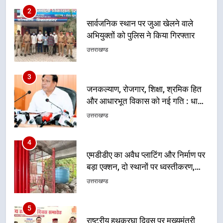
3
जनकल्याण, रोजगार, शिक्षा, श्रमिक हित
और आधारभूत विकास को नई गति : धामी
कैबिनेट के ऐतिहासिक फैसले
उत्तराखण्ड
4
एमडीडीए का अवैध प्लाटिंग और निर्माण पर
बड़ा एक्शन, दो स्थानों पर ध्वस्तीकरण,
मसूरी मार्ग पर अवैध निर्माण सील
उत्तराखण्ड
5
राष्ट्रीय हथकरघा दिवस पर मुख्यमंत्री
धामी ने उत्कृष्ट बुनकरों और हस्तशिल्प
कारीगरों को किया सम्मानित
उत्तराखण्ड
6