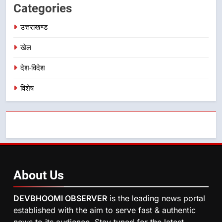
Categories
12 किमी ग्रीनफील्ड बाईपास परियोजना
का डीएम ने किया निरीक्षण; समयबद्ध एवं
उत्तराखण्ड
उत्तराखण्ड
गुणवत्तापूर्ण निर्माण सुनिश्चित करने के
निर्देश, सुरक्षा मानकों से कोई समझौता
खेल
नहींः डीएम
देश-विदेश
विशेष
About
Us
DEVBHOOMI OBSERVER
is the leading news portal
established with the aim to serve fast & authentic
news to its audience. Stay tuned for the latest