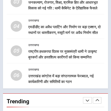
03
जनकल्याण, रोजगार, शिक्षा, श्रमिक हित और आधारभूत
देना सरकार की सर्वोच्च प्राथमिकता, आने
विकास को नई गति : धामी कैबिनेट के ऐतिहासिक फैसले
वाले महीनों में हजारों पदों पर की जाएगी
उत्तराखण्ड
भर्ती
उत्तराखण्ड
8
04
एमडीडीए का अवैध प्लाटिंग और निर्माण पर बड़ा एक्शन, दो
दिल्ली-देहरादून आर्थिक कॉरिडोर से जुड़ी
स्थानों पर ध्वस्तीकरण, मसूरी मार्ग पर अवैध निर्माण सील
12 किमी ग्रीनफील्ड बाईपास परियोजना
का डीएम ने किया निरीक्षण; समयबद्ध एवं
उत्तराखण्ड
उत्तराखण्ड
गुणवत्तापूर्ण निर्माण सुनिश्चित करने के
05
राष्ट्रीय हथकरघा दिवस पर मुख्यमंत्री धामी ने उत्कृष्ट
निर्देश, सुरक्षा मानकों से कोई समझौता
बुनकरों और हस्तशिल्प कारीगरों को किया सम्मानित
1
नहींः डीएम
खेल महाकुंभ 2026ः 01 सितंबर से सजेगा
उत्तराखण्ड
मुख्यमंत्री चौम्पियनशिप ट्रॉफी का मंच,
06
न्याय पंचायत से राज्य स्तर तक होगा
उत्तराखंड कांग्रेस में बड़ा संगठनात्मक फेरबदल, नई
उत्तराखण्ड
प्रतिभा का प्रदर्शन
कार्यकारिणी और समितियों का गठन
2
सार्वजनिक स्थान पर जुआ खेलने वाले
Trending
अभियुक्तों को पुलिस ने किया गिरफ्तार
उत्तराखण्ड