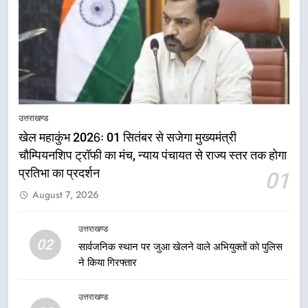
5
उत्तराखण्ड
राष्ट्रीय हथकरघा दिवस पर मुख्यमंत्री
खेल महाकुंभ 2026ः 01 सितंबर से सजेगा मुख्यमंत्री
धामी ने उत्कृष्ट बुनकरों और हस्तशिल्प
चौम्पियनशिप ट्रॉफी का मंच, न्याय पंचायत से राज्य स्तर तक होगा
कारीगरों को किया सम्मानित
उत्तराखण्ड
प्रतिभा का प्रदर्शन
01
August 7, 2026
6
उत्तराखंड कांग्रेस में बड़ा संगठनात्मक
उत्तराखण्ड
फेरबदल, नई कार्यकारिणी और समितियों
02
का गठन
सार्वजनिक स्थान पर जुआ खेलने वाले अभियुक्तों को पुलिस
उत्तराखण्ड
ने किया गिरफ्तार
7
उत्तराखण्ड
मुख्यमंत्री धामी बोले- युवाओं को रोजगार