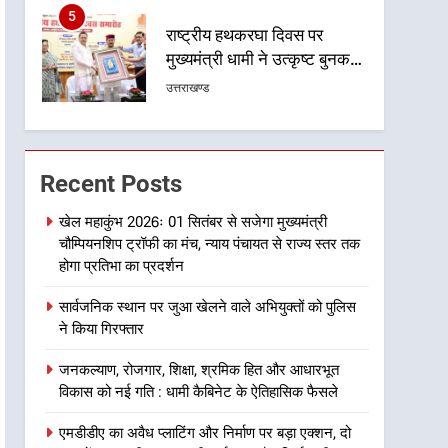
5
राष्ट्रीय हथकरघा दिवस पर
मुख्यमंत्री धामी ने उत्कृष्ट बुनकरों
और हस्तशिल्प कारीगरों को किया
उत्तराखण्ड
सम्मानित
6
उत्तराखंड कांग्रेस में बड़ा
संगठनात्मक फेरबदल, नई
Recent Posts
कार्यकारिणी और समितियों का
उत्तराखण्ड
गठन
खेल महाकुंभ 2026ः 01 सितंबर से सजेगा मुख्यमंत्री
चौम्पियनशिप ट्रॉफी का मंच, न्याय पंचायत से राज्य स्तर तक
7
मुख्यमंत्री धामी बोले- युवाओं को
होगा प्रतिभा का प्रदर्शन
रोजगार देना सरकार की सर्वोच्च
सार्वजनिक स्थान पर जुआ खेलने वाले अभियुक्तों को पुलिस
प्राथमिकता, आने वाले महीनों में
उत्तराखण्ड
ने किया गिरफ्तार
हजारों पदों पर की जाएगी भर्ती
8
जनकल्याण, रोजगार, शिक्षा, श्रमिक हित और आधारभूत
दिल्ली-देहरादून आर्थिक कॉरिडोर
विकास को नई गति : धामी कैबिनेट के ऐतिहासिक फैसले
से जुड़ी 12 किमी ग्रीनफील्ड
बाईपास परियोजना का डीएम ने
उत्तराखण्ड
एमडीडीए का अवैध प्लाटिंग और निर्माण पर बड़ा एक्शन, दो