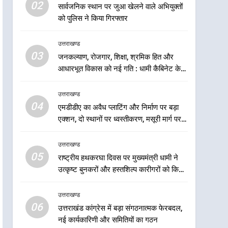
5
02
सार्वजनिक स्थान पर जुआ खेलने वाले अभियुक्तों
राष्ट्रीय हथकरघा दिवस पर
को पुलिस ने किया गिरफ्तार
मुख्यमंत्री धामी ने उत्कृष्ट बुनकरों
और हस्तशिल्प कारीगरों को किया
उत्तराखण्ड
उत्तराखण्ड
सम्मानित
03
जनकल्याण, रोजगार, शिक्षा, श्रमिक हित और
6
उत्तराखंड कांग्रेस में बड़ा
आधारभूत विकास को नई गति : धामी कैबिनेट के
संगठनात्मक फेरबदल, नई
ऐतिहासिक फैसले
कार्यकारिणी और समितियों का
उत्तराखण्ड
उत्तराखण्ड
गठन
04
एमडीडीए का अवैध प्लाटिंग और निर्माण पर बड़ा
7
एक्शन, दो स्थानों पर ध्वस्तीकरण, मसूरी मार्ग पर
मुख्यमंत्री धामी बोले- युवाओं को
अवैध निर्माण सील
रोजगार देना सरकार की सर्वोच्च
उत्तराखण्ड
प्राथमिकता, आने वाले महीनों में
उत्तराखण्ड
05
राष्ट्रीय हथकरघा दिवस पर मुख्यमंत्री धामी ने
हजारों पदों पर की जाएगी भर्ती
उत्कृष्ट बुनकरों और हस्तशिल्प कारीगरों को किया
8
सम्मानित
दिल्ली-देहरादून आर्थिक कॉरिडोर
उत्तराखण्ड
से जुड़ी 12 किमी ग्रीनफील्ड
06
बाईपास परियोजना का डीएम ने
उत्तराखंड कांग्रेस में बड़ा संगठनात्मक फेरबदल,
उत्तराखण्ड
नई कार्यकारिणी और समितियों का गठन
किया निरीक्षण; समयबद्ध एवं