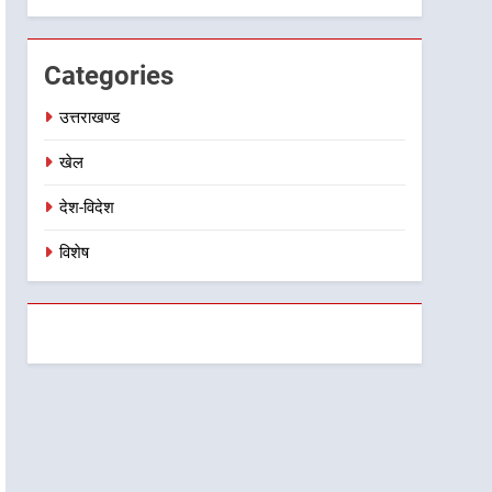
किया निरीक्षण; समयबद्ध एवं
गुणवत्तापूर्ण निर्माण सुनिश्चित करने
Categories
के निर्देश, सुरक्षा मानकों से कोई
समझौता नहींः डीएम
उत्तराखण्ड
खेल
देश-विदेश
विशेष