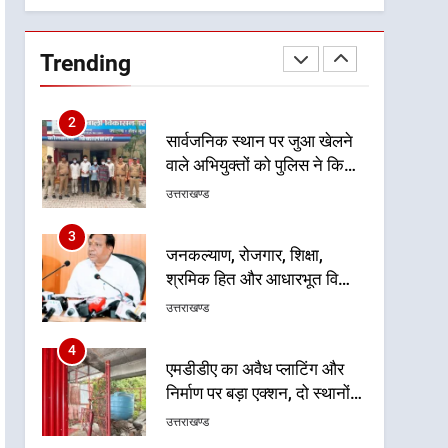
गुणवत्तापूर्ण निर्माण सुनिश्चित करने
1
खेल महाकुंभ 2026ः 01 सितंबर
के निर्देश, सुरक्षा मानकों से कोई
से सजेगा मुख्यमंत्री चौम्पियनशिप
समझौता नहींः डीएम
Trending
ट्रॉफी का मंच, न्याय पंचायत से
उत्तराखण्ड
राज्य स्तर तक होगा प्रतिभा का
प्रदर्शन
2
सार्वजनिक स्थान पर जुआ खेलने
वाले अभियुक्तों को पुलिस ने किया
गिरफ्तार
उत्तराखण्ड
3
जनकल्याण, रोजगार, शिक्षा,
श्रमिक हित और आधारभूत विकास
को नई गति : धामी कैबिनेट के
उत्तराखण्ड
ऐतिहासिक फैसले
4
एमडीडीए का अवैध प्लाटिंग और
निर्माण पर बड़ा एक्शन, दो स्थानों
पर ध्वस्तीकरण, मसूरी मार्ग पर
उत्तराखण्ड
अवैध निर्माण सील