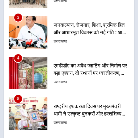
कैबिनेट के ऐतिहासिक फैसले
उत्तराखण्ड
4
एमडीडीए का अवैध प्लाटिंग और निर्माण पर
बड़ा एक्शन, दो स्थानों पर ध्वस्तीकरण,
मसूरी मार्ग पर अवैध निर्माण सील
उत्तराखण्ड
5
राष्ट्रीय हथकरघा दिवस पर मुख्यमंत्री
धामी ने उत्कृष्ट बुनकरों और हस्तशिल्प
कारीगरों को किया सम्मानित
उत्तराखण्ड
6
उत्तराखंड कांग्रेस में बड़ा संगठनात्मक
फेरबदल, नई कार्यकारिणी और समितियों
का गठन
उत्तराखण्ड