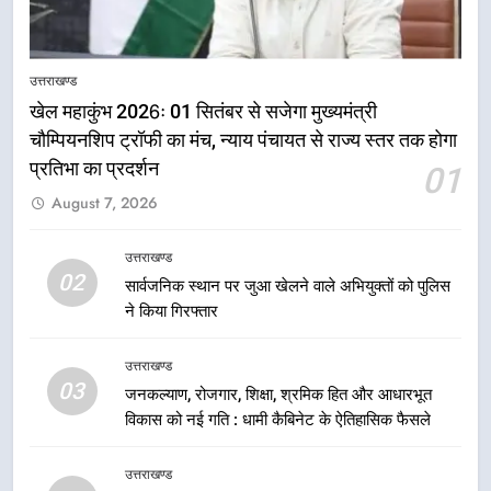
5
उत्तराखण्ड
राष्ट्रीय हथकरघा दिवस पर मुख्यमंत्री
धामी ने उत्कृष्ट बुनकरों और हस्तशिल्प
खेल महाकुंभ 2026ः 01 सितंबर से सजेगा मुख्यमंत्री
कारीगरों को किया सम्मानित
चौम्पियनशिप ट्रॉफी का मंच, न्याय पंचायत से राज्य स्तर तक होगा
उत्तराखण्ड
प्रतिभा का प्रदर्शन
01
6
August 7, 2026
उत्तराखंड कांग्रेस में बड़ा संगठनात्मक
फेरबदल, नई कार्यकारिणी और समितियों
उत्तराखण्ड
का गठन
02
उत्तराखण्ड
सार्वजनिक स्थान पर जुआ खेलने वाले अभियुक्तों को पुलिस
ने किया गिरफ्तार
7
उत्तराखण्ड
मुख्यमंत्री धामी बोले- युवाओं को रोजगार
03
जनकल्याण, रोजगार, शिक्षा, श्रमिक हित और आधारभूत
देना सरकार की सर्वोच्च प्राथमिकता, आने
विकास को नई गति : धामी कैबिनेट के ऐतिहासिक फैसले
वाले महीनों में हजारों पदों पर की जाएगी
उत्तराखण्ड
भर्ती
उत्तराखण्ड
8