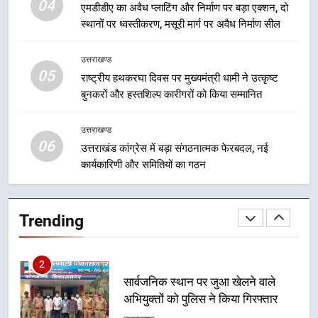
04
एमडीडीए का अवैध प्लाटिंग और निर्माण पर बड़ा एक्शन, दो
दिल्ली-देहरादून आर्थिक कॉरिडोर से जुड़ी
स्थानों पर ध्वस्तीकरण, मसूरी मार्ग पर अवैध निर्माण सील
12 किमी ग्रीनफील्ड बाईपास परियोजना
का डीएम ने किया निरीक्षण; समयबद्ध एवं
उत्तराखण्ड
उत्तराखण्ड
गुणवत्तापूर्ण निर्माण सुनिश्चित करने के
05
राष्ट्रीय हथकरघा दिवस पर मुख्यमंत्री धामी ने उत्कृष्ट
निर्देश, सुरक्षा मानकों से कोई समझौता
1
बुनकरों और हस्तशिल्प कारीगरों को किया सम्मानित
नहींः डीएम
खेल महाकुंभ 2026ः 01 सितंबर से सजेगा
मुख्यमंत्री चौम्पियनशिप ट्रॉफी का मंच,
उत्तराखण्ड
न्याय पंचायत से राज्य स्तर तक होगा
06
उत्तराखण्ड
उत्तराखंड कांग्रेस में बड़ा संगठनात्मक फेरबदल, नई
प्रतिभा का प्रदर्शन
कार्यकारिणी और समितियों का गठन
2
सार्वजनिक स्थान पर जुआ खेलने वाले
Trending
अभियुक्तों को पुलिस ने किया गिरफ्तार
उत्तराखण्ड
3
जनकल्याण, रोजगार, शिक्षा, श्रमिक हित
और आधारभूत विकास को नई गति : धामी