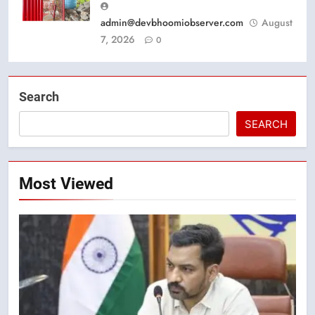
admin@devbhoomiobserver.com
August
7, 2026
0
Search
SEARCH
Most Viewed