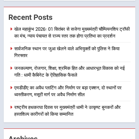
7
Recent Posts
मुख्यमंत्री धामी बोले- युवाओं को रोजगार
देना सरकार की सर्वोच्च प्राथमिकता, आने
खेल महाकुंभ 2026ः 01 सितंबर से सजेगा मुख्यमंत्री चौम्पियनशिप ट्रॉफी
वाले महीनों में हजारों पदों पर की जाएगी
उत्तराखण्ड
का मंच, न्याय पंचायत से राज्य स्तर तक होगा प्रतिभा का प्रदर्शन
भर्ती
सार्वजनिक स्थान पर जुआ खेलने वाले अभियुक्तों को पुलिस ने किया
8
गिरफ्तार
दिल्ली-देहरादून आर्थिक कॉरिडोर से जुड़ी
12 किमी ग्रीनफील्ड बाईपास परियोजना
जनकल्याण, रोजगार, शिक्षा, श्रमिक हित और आधारभूत विकास को नई
का डीएम ने किया निरीक्षण; समयबद्ध एवं
उत्तराखण्ड
गति : धामी कैबिनेट के ऐतिहासिक फैसले
गुणवत्तापूर्ण निर्माण सुनिश्चित करने के
निर्देश, सुरक्षा मानकों से कोई समझौता
एमडीडीए का अवैध प्लाटिंग और निर्माण पर बड़ा एक्शन, दो स्थानों पर
1
नहींः डीएम
ध्वस्तीकरण, मसूरी मार्ग पर अवैध निर्माण सील
खेल महाकुंभ 2026ः 01 सितंबर से सजेगा
मुख्यमंत्री चौम्पियनशिप ट्रॉफी का मंच,
राष्ट्रीय हथकरघा दिवस पर मुख्यमंत्री धामी ने उत्कृष्ट बुनकरों और
न्याय पंचायत से राज्य स्तर तक होगा
हस्तशिल्प कारीगरों को किया सम्मानित
उत्तराखण्ड
प्रतिभा का प्रदर्शन
2
Archives
सार्वजनिक स्थान पर जुआ खेलने वाले