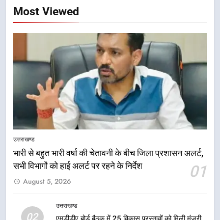
Most Viewed
5
मुख्यमंत्री धामी की सुरक्षा प्राथमिकता:
सीसीटीवी, ड्रोन और स्वास्थ्य सेवाओं के
बीच शिवभक्तों के लिए बनाया सुरक्षित
उत्तराखण्ड
कांवड़ मार्ग
6
एसआईआर प्रक्रिया की निगरानी के लिए
उत्तराखण्ड
प्रदेश कांग्रेस मुख्यालय में कंट्रोल रूम
भारी से बहुत भारी वर्षा की चेतावनी के बीच जिला प्रशासन अलर्ट,
का शुभारंभ
उत्तराखण्ड
सभी विभागों को हाई अलर्ट पर रहने के निर्देश
01
August 5, 2026
7
सड़क सुरक्षा पर डीएम का सख्त एक्शन,
उत्तराखण्ड
ब्लैक स्पॉट होंगे सुरक्षित, हर माह होगी
02
एमडीडीए बोर्ड बैठक में 25 विकास प्रस्तावों को मिली मंजूरी,