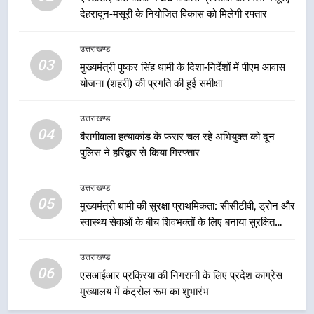
प्रगति समीक्षा
उत्तराखण्ड
देहरादून-मसूरी के नियोजित विकास को मिलेगी रफ्तार
8
उत्तराखण्ड
महाराज की राजस्थान के मुख्यमंत्री से
03
मुख्यमंत्री पुष्कर सिंह धामी के दिशा-निर्देशों में पीएम आवास
शिष्टाचार भेंट पर्यटन और सांस्कृतिक
योजना (शहरी) की प्रगति की हुई समीक्षा
गतिविधियों के विस्तार पर हुई चर्चा
उत्तराखण्ड
उत्तराखण्ड
04
1
बैरागीवाला हत्याकांड के फरार चल रहे अभियुक्त को दून
भारी से बहुत भारी वर्षा की चेतावनी के बीच
पुलिस ने हरिद्वार से किया गिरफ्तार
जिला प्रशासन अलर्ट, सभी विभागों को हाई
अलर्ट पर रहने के निर्देश
उत्तराखण्ड
उत्तराखण्ड
05
मुख्यमंत्री धामी की सुरक्षा प्राथमिकता: सीसीटीवी, ड्रोन और
स्वास्थ्य सेवाओं के बीच शिवभक्तों के लिए बनाया सुरक्षित
2
कांवड़ मार्ग
एमडीडीए बोर्ड बैठक में 25 विकास प्रस्तावों
उत्तराखण्ड
को मिली मंजूरी, देहरादून-मसूरी के
06
एसआईआर प्रक्रिया की निगरानी के लिए प्रदेश कांग्रेस
नियोजित विकास को मिलेगी रफ्तार
उत्तराखण्ड
मुख्यालय में कंट्रोल रूम का शुभारंभ