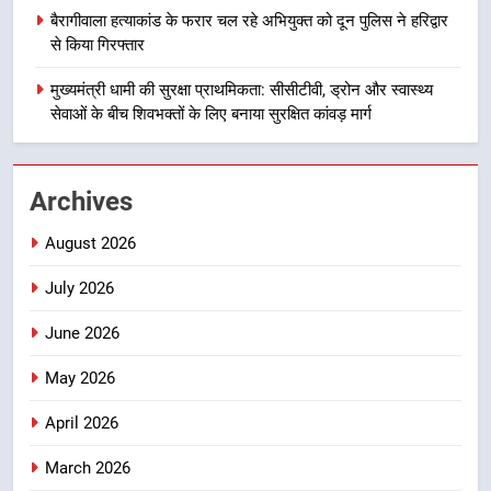
बैरागीवाला हत्याकांड के फरार चल रहे अभियुक्त को दून पुलिस ने हरिद्वार
2
से किया गिरफ्तार
एमडीडीए बोर्ड बैठक में 25 विकास प्रस्तावों
मुख्यमंत्री धामी की सुरक्षा प्राथमिकता: सीसीटीवी, ड्रोन और स्वास्थ्य
को मिली मंजूरी, देहरादून-मसूरी के
सेवाओं के बीच शिवभक्तों के लिए बनाया सुरक्षित कांवड़ मार्ग
नियोजित विकास को मिलेगी रफ्तार
उत्तराखण्ड
3
Archives
मुख्यमंत्री पुष्कर सिंह धामी के दिशा-निर्देशों
में पीएम आवास योजना (शहरी) की प्रगति
August 2026
की हुई समीक्षा
उत्तराखण्ड
July 2026
4
June 2026
बैरागीवाला हत्याकांड के फरार चल रहे
May 2026
अभियुक्त को दून पुलिस ने हरिद्वार से किया
गिरफ्तार
उत्तराखण्ड
April 2026
March 2026
5