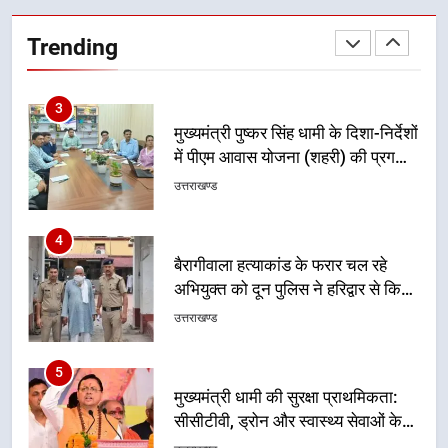
3
मुख्यमंत्री पुष्कर सिंह धामी के दिशा-निर्देशों
Trending
में पीएम आवास योजना (शहरी) की प्रगति
की हुई समीक्षा
उत्तराखण्ड
4
बैरागीवाला हत्याकांड के फरार चल रहे
अभियुक्त को दून पुलिस ने हरिद्वार से किया
गिरफ्तार
उत्तराखण्ड
5
मुख्यमंत्री धामी की सुरक्षा प्राथमिकता:
सीसीटीवी, ड्रोन और स्वास्थ्य सेवाओं के
बीच शिवभक्तों के लिए बनाया सुरक्षित
उत्तराखण्ड
कांवड़ मार्ग
6
एसआईआर प्रक्रिया की निगरानी के लिए