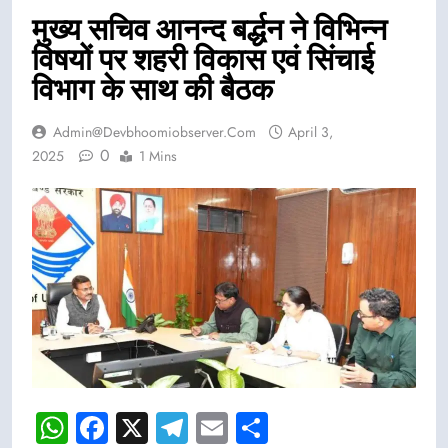
मुख्य सचिव आनन्द बर्द्धन ने विभिन्न
विषयों पर शहरी विकास एवं सिंचाई
विभाग के साथ की बैठक
Admin@devbhoomiobserver.com
April 3,
0
2025
1 Mins
WhatsApp
Facebook
X
Telegram
Email
Share