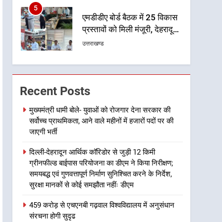
5
एमडीडीए बोर्ड बैठक में 25 विकास
प्रस्तावों को मिली मंजूरी, देहरादून-
मसूरी के नियोजित विकास को
उत्तराखण्ड
मिलेगी रफ्तार
6
मुख्यमंत्री पुष्कर सिंह धामी के
दिशा-निर्देशों में पीएम आवास
Recent Posts
योजना (शहरी) की प्रगति की हुई
उत्तराखण्ड
समीक्षा
मुख्यमंत्री धामी बोले- युवाओं को रोजगार देना सरकार की
सर्वोच्च प्राथमिकता, आने वाले महीनों में हजारों पदों पर की
7
बैरागीवाला हत्याकांड के फरार चल
जाएगी भर्ती
रहे अभियुक्त को दून पुलिस ने
दिल्ली-देहरादून आर्थिक कॉरिडोर से जुड़ी 12 किमी
हरिद्वार से किया गिरफ्तार
उत्तराखण्ड
ग्रीनफील्ड बाईपास परियोजना का डीएम ने किया निरीक्षण;
समयबद्ध एवं गुणवत्तापूर्ण निर्माण सुनिश्चित करने के निर्देश,
8
सुरक्षा मानकों से कोई समझौता नहींः डीएम
भारी बारिश का अलर्ट! 6 अगस्त
को देहरादून में स्कूल बंद
459 करोड़ से एचएनबी गढ़वाल विश्वविद्यालय में अनुसंधान
उत्तराखण्ड
संरचना होगी सुदृढ