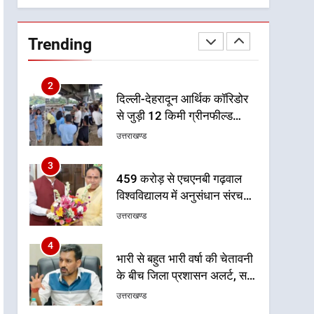
समीक्षा
1
मुख्यमंत्री धामी बोले- युवाओं को
रोजगार देना सरकार की सर्वोच्च
Trending
प्राथमिकता, आने वाले महीनों में
उत्तराखण्ड
हजारों पदों पर की जाएगी भर्ती
2
दिल्ली-देहरादून आर्थिक कॉरिडोर
से जुड़ी 12 किमी ग्रीनफील्ड
बाईपास परियोजना का डीएम ने
उत्तराखण्ड
किया निरीक्षण; समयबद्ध एवं
गुणवत्तापूर्ण निर्माण सुनिश्चित करने
3
459 करोड़ से एचएनबी गढ़वाल
के निर्देश, सुरक्षा मानकों से कोई
विश्वविद्यालय में अनुसंधान संरचना
समझौता नहींः डीएम
होगी सुदृढ
उत्तराखण्ड
4
भारी से बहुत भारी वर्षा की चेतावनी
के बीच जिला प्रशासन अलर्ट, सभी
विभागों को हाई अलर्ट पर रहने के
उत्तराखण्ड
निर्देश