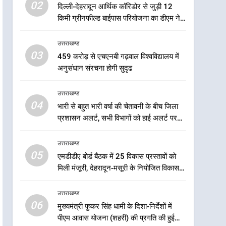
5
02
दिल्ली-देहरादून आर्थिक कॉरिडोर से जुड़ी 12
एमडीडीए बोर्ड बैठक में 25 विकास
किमी ग्रीनफील्ड बाईपास परियोजना का डीएम ने
प्रस्तावों को मिली मंजूरी, देहरादून-
किया निरीक्षण; समयबद्ध एवं गुणवत्तापूर्ण निर्माण
मसूरी के नियोजित विकास को
उत्तराखण्ड
सुनिश्चित करने के निर्देश, सुरक्षा मानकों से कोई
उत्तराखण्ड
मिलेगी रफ्तार
समझौता नहींः डीएम
03
459 करोड़ से एचएनबी गढ़वाल विश्वविद्यालय में
6
मुख्यमंत्री पुष्कर सिंह धामी के
अनुसंधान संरचना होगी सुदृढ
दिशा-निर्देशों में पीएम आवास
योजना (शहरी) की प्रगति की हुई
उत्तराखण्ड
उत्तराखण्ड
समीक्षा
04
भारी से बहुत भारी वर्षा की चेतावनी के बीच जिला
7
प्रशासन अलर्ट, सभी विभागों को हाई अलर्ट पर
बैरागीवाला हत्याकांड के फरार चल
रहने के निर्देश
रहे अभियुक्त को दून पुलिस ने
उत्तराखण्ड
हरिद्वार से किया गिरफ्तार
उत्तराखण्ड
05
एमडीडीए बोर्ड बैठक में 25 विकास प्रस्तावों को
मिली मंजूरी, देहरादून-मसूरी के नियोजित विकास
8
को मिलेगी रफ्तार
भारी बारिश का अलर्ट! 6 अगस्त
उत्तराखण्ड
को देहरादून में स्कूल बंद
06
मुख्यमंत्री पुष्कर सिंह धामी के दिशा-निर्देशों में
उत्तराखण्ड
पीएम आवास योजना (शहरी) की प्रगति की हुई