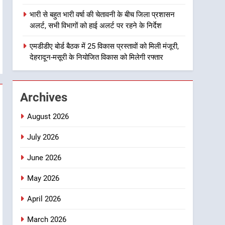
1
भारी से बहुत भारी वर्षा की चेतावनी के बीच जिला प्रशासन
मुख्यमंत्री धामी बोले- युवाओं को
अलर्ट, सभी विभागों को हाई अलर्ट पर रहने के निर्देश
रोजगार देना सरकार की सर्वोच्च
प्राथमिकता, आने वाले महीनों में
एमडीडीए बोर्ड बैठक में 25 विकास प्रस्तावों को मिली मंजूरी,
उत्तराखण्ड
देहरादून-मसूरी के नियोजित विकास को मिलेगी रफ्तार
हजारों पदों पर की जाएगी भर्ती
2
दिल्ली-देहरादून आर्थिक कॉरिडोर
से जुड़ी 12 किमी ग्रीनफील्ड
Archives
बाईपास परियोजना का डीएम ने
उत्तराखण्ड
किया निरीक्षण; समयबद्ध एवं
August 2026
गुणवत्तापूर्ण निर्माण सुनिश्चित करने
3
459 करोड़ से एचएनबी गढ़वाल
July 2026
के निर्देश, सुरक्षा मानकों से कोई
विश्वविद्यालय में अनुसंधान संरचना
समझौता नहींः डीएम
June 2026
होगी सुदृढ
उत्तराखण्ड
May 2026
4
भारी से बहुत भारी वर्षा की चेतावनी
April 2026
के बीच जिला प्रशासन अलर्ट, सभी
विभागों को हाई अलर्ट पर रहने के
March 2026
उत्तराखण्ड