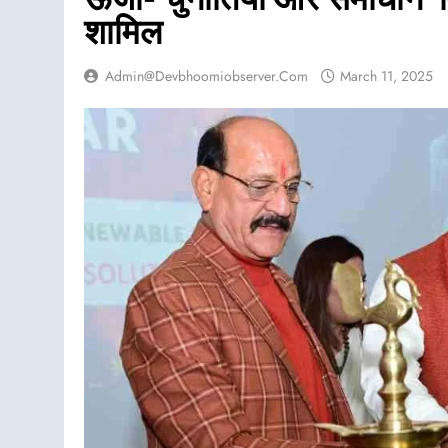
शामिल
Admin@devbhoomiobserver.com
March 11, 2025