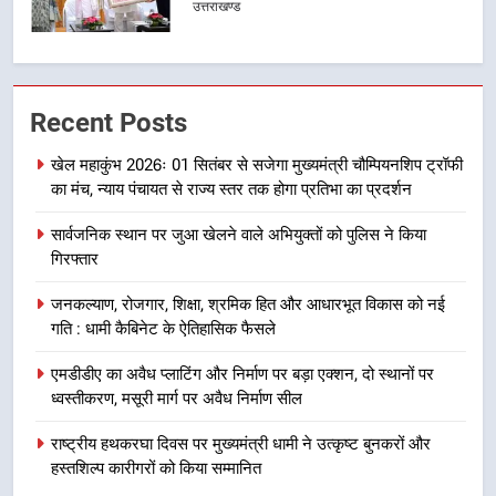
कारीगरों को किया सम्मानित
उत्तराखण्ड
6
उत्तराखंड कांग्रेस में बड़ा संगठनात्मक
Recent Posts
फेरबदल, नई कार्यकारिणी और समितियों
का गठन
उत्तराखण्ड
खेल महाकुंभ 2026ः 01 सितंबर से सजेगा मुख्यमंत्री चौम्पियनशिप ट्रॉफी
का मंच, न्याय पंचायत से राज्य स्तर तक होगा प्रतिभा का प्रदर्शन
7
सार्वजनिक स्थान पर जुआ खेलने वाले अभियुक्तों को पुलिस ने किया
मुख्यमंत्री धामी बोले- युवाओं को रोजगार
गिरफ्तार
देना सरकार की सर्वोच्च प्राथमिकता, आने
वाले महीनों में हजारों पदों पर की जाएगी
उत्तराखण्ड
जनकल्याण, रोजगार, शिक्षा, श्रमिक हित और आधारभूत विकास को नई
भर्ती
गति : धामी कैबिनेट के ऐतिहासिक फैसले
8
एमडीडीए का अवैध प्लाटिंग और निर्माण पर बड़ा एक्शन, दो स्थानों पर
दिल्ली-देहरादून आर्थिक कॉरिडोर से जुड़ी
ध्वस्तीकरण, मसूरी मार्ग पर अवैध निर्माण सील
12 किमी ग्रीनफील्ड बाईपास परियोजना
का डीएम ने किया निरीक्षण; समयबद्ध एवं
राष्ट्रीय हथकरघा दिवस पर मुख्यमंत्री धामी ने उत्कृष्ट बुनकरों और
उत्तराखण्ड
गुणवत्तापूर्ण निर्माण सुनिश्चित करने के
हस्तशिल्प कारीगरों को किया सम्मानित
निर्देश, सुरक्षा मानकों से कोई समझौता