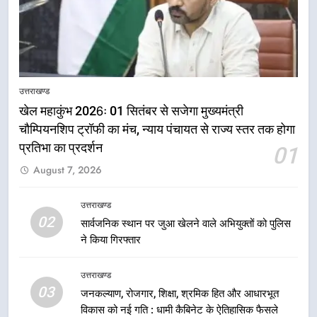
उत्तराखण्ड
खेल महाकुंभ 2026ः 01 सितंबर से सजेगा मुख्यमंत्री
चौम्पियनशिप ट्रॉफी का मंच, न्याय पंचायत से राज्य स्तर तक होगा
प्रतिभा का प्रदर्शन
01
5
August 7, 2026
राष्ट्रीय हथकरघा दिवस पर मुख्यमंत्री
धामी ने उत्कृष्ट बुनकरों और हस्तशिल्प
कारीगरों को किया सम्मानित
उत्तराखण्ड
उत्तराखण्ड
02
सार्वजनिक स्थान पर जुआ खेलने वाले अभियुक्तों को पुलिस
ने किया गिरफ्तार
6
उत्तराखंड कांग्रेस में बड़ा संगठनात्मक
उत्तराखण्ड
फेरबदल, नई कार्यकारिणी और समितियों
03
जनकल्याण, रोजगार, शिक्षा, श्रमिक हित और आधारभूत
का गठन
उत्तराखण्ड
विकास को नई गति : धामी कैबिनेट के ऐतिहासिक फैसले