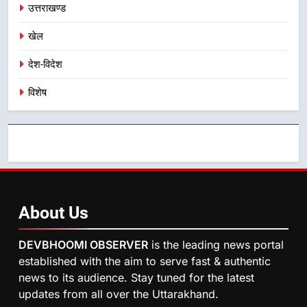
भर्ती
उत्तराखण्ड
8
खेल
दिल्ली-देहरादून आर्थिक कॉरिडोर से जुड़ी
12 किमी ग्रीनफील्ड बाईपास परियोजना
देश-विदेश
का डीएम ने किया निरीक्षण; समयबद्ध एवं
उत्तराखण्ड
गुणवत्तापूर्ण निर्माण सुनिश्चित करने के
विशेष
निर्देश, सुरक्षा मानकों से कोई समझौता
नहींः डीएम
About
Us
DEVBHOOMI OBSERVER
is the leading news portal
established with the aim to serve fast & authentic
news to its audience. Stay tuned for the latest
updates from all over the Uttarakhand.