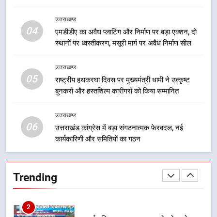
7
उत्तराखण्ड
मुख्यमंत्री धामी बोले- युवाओं को रोजगार
04
एमडीडीए का अवैध प्लाटिंग और निर्माण पर बड़ा एक्शन, दो
देना सरकार की सर्वोच्च प्राथमिकता, आने
स्थानों पर ध्वस्तीकरण, मसूरी मार्ग पर अवैध निर्माण सील
वाले महीनों में हजारों पदों पर की जाएगी
उत्तराखण्ड
भर्ती
उत्तराखण्ड
05
8
राष्ट्रीय हथकरघा दिवस पर मुख्यमंत्री धामी ने उत्कृष्ट
बुनकरों और हस्तशिल्प कारीगरों को किया सम्मानित
दिल्ली-देहरादून आर्थिक कॉरिडोर से जुड़ी
12 किमी ग्रीनफील्ड बाईपास परियोजना
का डीएम ने किया निरीक्षण; समयबद्ध एवं
उत्तराखण्ड
उत्तराखण्ड
06
गुणवत्तापूर्ण निर्माण सुनिश्चित करने के
उत्तराखंड कांग्रेस में बड़ा संगठनात्मक फेरबदल, नई
निर्देश, सुरक्षा मानकों से कोई समझौता
कार्यकारिणी और समितियों का गठन
1
नहींः डीएम
खेल महाकुंभ 2026ः 01 सितंबर से सजेगा
मुख्यमंत्री चौम्पियनशिप ट्रॉफी का मंच,
Trending
न्याय पंचायत से राज्य स्तर तक होगा
उत्तराखण्ड
प्रतिभा का प्रदर्शन
2