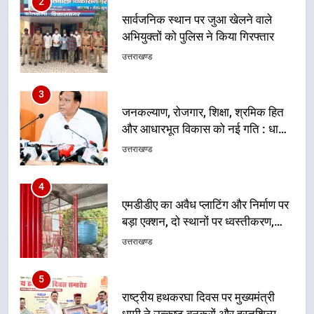
3
जनकल्याण, रोजगार, शिक्षा, श्रमिक हित
और आधारभूत विकास को नई गति : धामी
कैबिनेट के ऐतिहासिक फैसले
उत्तराखण्ड
4
एमडीडीए का अवैध प्लाटिंग और निर्माण पर
बड़ा एक्शन, दो स्थानों पर ध्वस्तीकरण,
मसूरी मार्ग पर अवैध निर्माण सील
उत्तराखण्ड
5
राष्ट्रीय हथकरघा दिवस पर मुख्यमंत्री
धामी ने उत्कृष्ट बुनकरों और हस्तशिल्प
कारीगरों को किया सम्मानित
उत्तराखण्ड
6
उत्तराखंड कांग्रेस में बड़ा संगठनात्मक