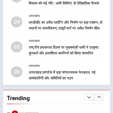
विकास को नई गति : धामी कैबिनेट के ऐतिहासिक फैसले
वाले महीनों में हजारों पदों पर की जाएगी
उत्तराखण्ड
भर्ती
उत्तराखण्ड
8
04
एमडीडीए का अवैध प्लाटिंग और निर्माण पर बड़ा एक्शन, दो
दिल्ली-देहरादून आर्थिक कॉरिडोर से जुड़ी
स्थानों पर ध्वस्तीकरण, मसूरी मार्ग पर अवैध निर्माण सील
12 किमी ग्रीनफील्ड बाईपास परियोजना
का डीएम ने किया निरीक्षण; समयबद्ध एवं
उत्तराखण्ड
उत्तराखण्ड
गुणवत्तापूर्ण निर्माण सुनिश्चित करने के
05
राष्ट्रीय हथकरघा दिवस पर मुख्यमंत्री धामी ने उत्कृष्ट
निर्देश, सुरक्षा मानकों से कोई समझौता
1
बुनकरों और हस्तशिल्प कारीगरों को किया सम्मानित
नहींः डीएम
खेल महाकुंभ 2026ः 01 सितंबर से सजेगा
मुख्यमंत्री चौम्पियनशिप ट्रॉफी का मंच,
उत्तराखण्ड
न्याय पंचायत से राज्य स्तर तक होगा
06
उत्तराखण्ड
उत्तराखंड कांग्रेस में बड़ा संगठनात्मक फेरबदल, नई
प्रतिभा का प्रदर्शन
कार्यकारिणी और समितियों का गठन
2
सार्वजनिक स्थान पर जुआ खेलने वाले
Trending
अभियुक्तों को पुलिस ने किया गिरफ्तार
उत्तराखण्ड