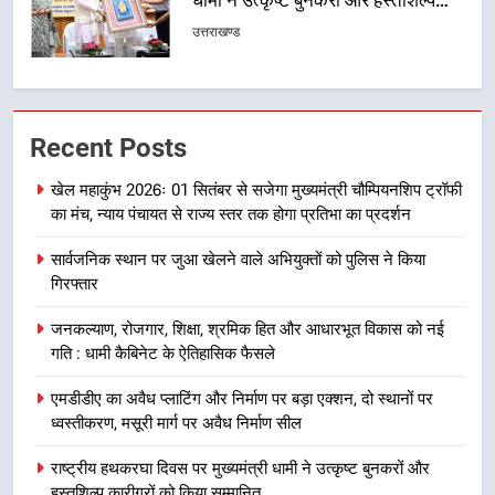
फेरबदल, नई कार्यकारिणी और समितियों
का गठन
उत्तराखण्ड
7
मुख्यमंत्री धामी बोले- युवाओं को रोजगार
Recent Posts
देना सरकार की सर्वोच्च प्राथमिकता, आने
खेल महाकुंभ 2026ः 01 सितंबर से सजेगा मुख्यमंत्री चौम्पियनशिप ट्रॉफी
वाले महीनों में हजारों पदों पर की जाएगी
उत्तराखण्ड
का मंच, न्याय पंचायत से राज्य स्तर तक होगा प्रतिभा का प्रदर्शन
भर्ती
8
सार्वजनिक स्थान पर जुआ खेलने वाले अभियुक्तों को पुलिस ने किया
गिरफ्तार
दिल्ली-देहरादून आर्थिक कॉरिडोर से जुड़ी
12 किमी ग्रीनफील्ड बाईपास परियोजना
जनकल्याण, रोजगार, शिक्षा, श्रमिक हित और आधारभूत विकास को नई
का डीएम ने किया निरीक्षण; समयबद्ध एवं
उत्तराखण्ड
गति : धामी कैबिनेट के ऐतिहासिक फैसले
गुणवत्तापूर्ण निर्माण सुनिश्चित करने के
निर्देश, सुरक्षा मानकों से कोई समझौता
एमडीडीए का अवैध प्लाटिंग और निर्माण पर बड़ा एक्शन, दो स्थानों पर
1
नहींः डीएम
ध्वस्तीकरण, मसूरी मार्ग पर अवैध निर्माण सील
खेल महाकुंभ 2026ः 01 सितंबर से सजेगा
मुख्यमंत्री चौम्पियनशिप ट्रॉफी का मंच,
राष्ट्रीय हथकरघा दिवस पर मुख्यमंत्री धामी ने उत्कृष्ट बुनकरों और
न्याय पंचायत से राज्य स्तर तक होगा
उत्तराखण्ड
हस्तशिल्प कारीगरों को किया सम्मानित