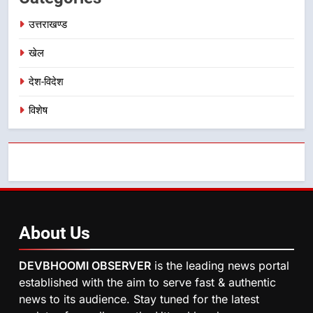
का डीएम ने किया निरीक्षण; समयबद्ध एवं
उत्तराखण्ड
उत्तराखण्ड
गुणवत्तापूर्ण निर्माण सुनिश्चित करने के
निर्देश, सुरक्षा मानकों से कोई समझौता
खेल
नहींः डीएम
देश-विदेश
विशेष
About
Us
DEVBHOOMI OBSERVER
is the leading news portal
established with the aim to serve fast & authentic
news to its audience. Stay tuned for the latest