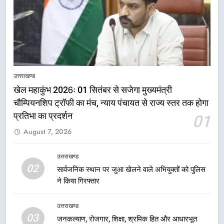
5
राष्ट्रीय हथकरघा दिवस पर मुख्यमंत्री
उत्तराखण्ड
धामी ने उत्कृष्ट बुनकरों और हस्तशिल्प
खेल महाकुंभ 2026ः 01 सितंबर से सजेगा मुख्यमंत्री
कारीगरों को किया सम्मानित
उत्तराखण्ड
चौम्पियनशिप ट्रॉफी का मंच, न्याय पंचायत से राज्य स्तर तक होगा
प्रतिभा का प्रदर्शन
01
6
August 7, 2026
उत्तराखंड कांग्रेस में बड़ा संगठनात्मक
फेरबदल, नई कार्यकारिणी और समितियों
उत्तराखण्ड
का गठन
02
उत्तराखण्ड
सार्वजनिक स्थान पर जुआ खेलने वाले अभियुक्तों को पुलिस
ने किया गिरफ्तार
7
उत्तराखण्ड
मुख्यमंत्री धामी बोले- युवाओं को रोजगार
03
देना सरकार की सर्वोच्च प्राथमिकता, आने
जनकल्याण, रोजगार, शिक्षा, श्रमिक हित और आधारभूत