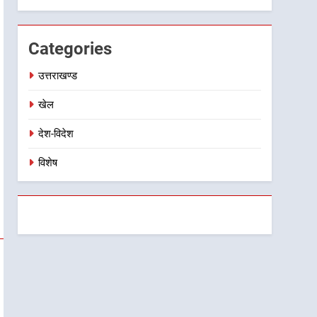
किया निरीक्षण; समयबद्ध एवं
गुणवत्तापूर्ण निर्माण सुनिश्चित करने
Categories
के निर्देश, सुरक्षा मानकों से कोई
समझौता नहींः डीएम
उत्तराखण्ड
खेल
देश-विदेश
विशेष