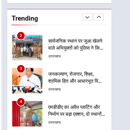
गुणवत्तापूर्ण निर्माण सुनिश्चित करने
1
खेल महाकुंभ 2026ः 01 सितंबर
के निर्देश, सुरक्षा मानकों से कोई
से सजेगा मुख्यमंत्री चौम्पियनशिप
समझौता नहींः डीएम
Trending
ट्रॉफी का मंच, न्याय पंचायत से
उत्तराखण्ड
राज्य स्तर तक होगा प्रतिभा का
प्रदर्शन
2
सार्वजनिक स्थान पर जुआ खेलने
वाले अभियुक्तों को पुलिस ने किया
गिरफ्तार
उत्तराखण्ड
3
जनकल्याण, रोजगार, शिक्षा,
श्रमिक हित और आधारभूत विकास
को नई गति : धामी कैबिनेट के
उत्तराखण्ड
ऐतिहासिक फैसले
4
एमडीडीए का अवैध प्लाटिंग और
निर्माण पर बड़ा एक्शन, दो स्थानों
पर ध्वस्तीकरण, मसूरी मार्ग पर
उत्तराखण्ड
अवैध निर्माण सील