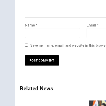
Name
*
Email
*
Save my name, email, and website in this brows
Related News