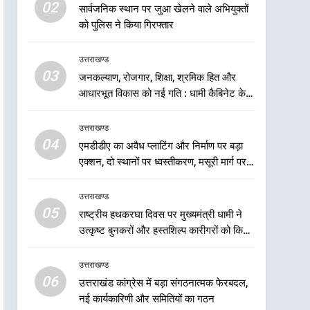
5
02
सार्वजनिक स्थान पर जुआ खेलने वाले अभियुक्तों
राष्ट्रीय हथकरघा दिवस पर
को पुलिस ने किया गिरफ्तार
मुख्यमंत्री धामी ने उत्कृष्ट बुनकरों
और हस्तशिल्प कारीगरों को किया
उत्तराखण्ड
उत्तराखण्ड
सम्मानित
03
जनकल्याण, रोजगार, शिक्षा, श्रमिक हित और
6
उत्तराखंड कांग्रेस में बड़ा
आधारभूत विकास को नई गति : धामी कैबिनेट के
संगठनात्मक फेरबदल, नई
ऐतिहासिक फैसले
कार्यकारिणी और समितियों का
उत्तराखण्ड
उत्तराखण्ड
गठन
04
एमडीडीए का अवैध प्लाटिंग और निर्माण पर बड़ा
7
एक्शन, दो स्थानों पर ध्वस्तीकरण, मसूरी मार्ग पर
मुख्यमंत्री धामी बोले- युवाओं को
अवैध निर्माण सील
रोजगार देना सरकार की सर्वोच्च
उत्तराखण्ड
प्राथमिकता, आने वाले महीनों में
उत्तराखण्ड
05
राष्ट्रीय हथकरघा दिवस पर मुख्यमंत्री धामी ने
हजारों पदों पर की जाएगी भर्ती
उत्कृष्ट बुनकरों और हस्तशिल्प कारीगरों को किया
8
सम्मानित
दिल्ली-देहरादून आर्थिक कॉरिडोर
उत्तराखण्ड
से जुड़ी 12 किमी ग्रीनफील्ड
06
बाईपास परियोजना का डीएम ने
उत्तराखंड कांग्रेस में बड़ा संगठनात्मक फेरबदल,
उत्तराखण्ड
नई कार्यकारिणी और समितियों का गठन
किया निरीक्षण; समयबद्ध एवं