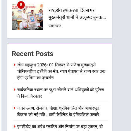
5
राष्ट्रीय हथकरघा दिवस पर
मुख्यमंत्री धामी ने उत्कृष्ट बुनकरों
और हस्तशिल्प कारीगरों को किया
उत्तराखण्ड
सम्मानित
6
उत्तराखंड कांग्रेस में बड़ा
संगठनात्मक फेरबदल, नई
Recent Posts
कार्यकारिणी और समितियों का
उत्तराखण्ड
गठन
खेल महाकुंभ 2026ः 01 सितंबर से सजेगा मुख्यमंत्री
चौम्पियनशिप ट्रॉफी का मंच, न्याय पंचायत से राज्य स्तर तक
7
मुख्यमंत्री धामी बोले- युवाओं को
होगा प्रतिभा का प्रदर्शन
रोजगार देना सरकार की सर्वोच्च
सार्वजनिक स्थान पर जुआ खेलने वाले अभियुक्तों को पुलिस
प्राथमिकता, आने वाले महीनों में
उत्तराखण्ड
ने किया गिरफ्तार
हजारों पदों पर की जाएगी भर्ती
8
जनकल्याण, रोजगार, शिक्षा, श्रमिक हित और आधारभूत
दिल्ली-देहरादून आर्थिक कॉरिडोर
विकास को नई गति : धामी कैबिनेट के ऐतिहासिक फैसले
से जुड़ी 12 किमी ग्रीनफील्ड
बाईपास परियोजना का डीएम ने
उत्तराखण्ड
एमडीडीए का अवैध प्लाटिंग और निर्माण पर बड़ा एक्शन, दो