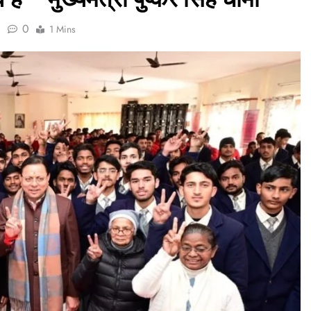
0
1 Mins