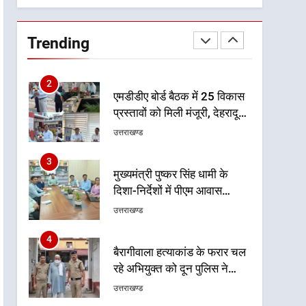
1
भारी से बहुत भारी वर्षा की चेतावनी
के बीच जिला प्रशासन अलर्ट, सभी
Trending
विभागों को हाई अलर्ट पर रहने के
उत्तराखण्ड
निर्देश
2
एमडीडीए बोर्ड बैठक में 25 विकास
प्रस्तावों को मिली मंजूरी, देहरादून-
मसूरी के नियोजित विकास को
उत्तराखण्ड
मिलेगी रफ्तार
3
मुख्यमंत्री पुष्कर सिंह धामी के
दिशा-निर्देशों में पीएम आवास
योजना (शहरी) की प्रगति की हुई
उत्तराखण्ड
समीक्षा
4
बैरागीवाला हत्याकांड के फरार चल
रहे अभियुक्त को दून पुलिस ने
हरिद्वार से किया गिरफ्तार
उत्तराखण्ड