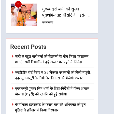
5
मुख्यमंत्री धामी की सुरक्षा
प्राथमिकता: सीसीटीवी, ड्रोन और
स्वास्थ्य सेवाओं के बीच शिवभक्तों
उत्तराखण्ड
के लिए बनाया सुरक्षित कांवड़ मार्ग
6
एसआईआर प्रक्रिया की निगरानी
के लिए प्रदेश कांग्रेस मुख्यालय में
Recent Posts
कंट्रोल रूम का शुभारंभ
उत्तराखण्ड
भारी से बहुत भारी वर्षा की चेतावनी के बीच जिला प्रशासन
अलर्ट, सभी विभागों को हाई अलर्ट पर रहने के निर्देश
7
सड़क सुरक्षा पर डीएम का सख्त
एमडीडीए बोर्ड बैठक में 25 विकास प्रस्तावों को मिली मंजूरी,
एक्शन, ब्लैक स्पॉट होंगे सुरक्षित, हर
देहरादून-मसूरी के नियोजित विकास को मिलेगी रफ्तार
माह होगी प्रगति समीक्षा
उत्तराखण्ड
मुख्यमंत्री पुष्कर सिंह धामी के दिशा-निर्देशों में पीएम आवास
8
योजना (शहरी) की प्रगति की हुई समीक्षा
महाराज की राजस्थान के
मुख्यमंत्री से शिष्टाचार भेंट पर्यटन
बैरागीवाला हत्याकांड के फरार चल रहे अभियुक्त को दून
और सांस्कृतिक गतिविधियों के
उत्तराखण्ड
पुलिस ने हरिद्वार से किया गिरफ्तार