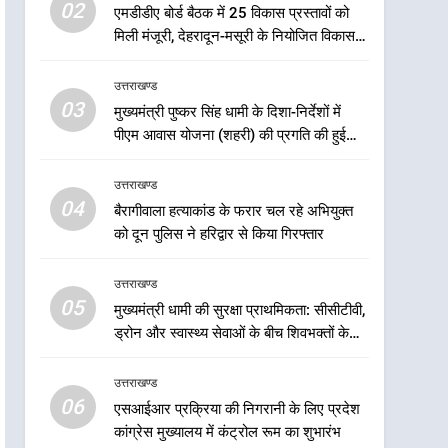
5
02
एमडीडीए बोर्ड बैठक में 25 विकास प्रस्तावों को
मुख्यमंत्री धामी की सुरक्षा
मिली मंजूरी, देहरादून-मसूरी के नियोजित विकास
प्राथमिकता: सीसीटीवी, ड्रोन और
को मिलेगी रफ्तार
स्वास्थ्य सेवाओं के बीच शिवभक्तों
उत्तराखण्ड
उत्तराखण्ड
के लिए बनाया सुरक्षित कांवड़ मार्ग
03
मुख्यमंत्री पुष्कर सिंह धामी के दिशा-निर्देशों में
6
एसआईआर प्रक्रिया की निगरानी
पीएम आवास योजना (शहरी) की प्रगति की हुई
के लिए प्रदेश कांग्रेस मुख्यालय में
समीक्षा
कंट्रोल रूम का शुभारंभ
उत्तराखण्ड
उत्तराखण्ड
04
बैरागीवाला हत्याकांड के फरार चल रहे अभियुक्त
7
को दून पुलिस ने हरिद्वार से किया गिरफ्तार
सड़क सुरक्षा पर डीएम का सख्त
एक्शन, ब्लैक स्पॉट होंगे सुरक्षित, हर
उत्तराखण्ड
माह होगी प्रगति समीक्षा
उत्तराखण्ड
05
मुख्यमंत्री धामी की सुरक्षा प्राथमिकता: सीसीटीवी,
ड्रोन और स्वास्थ्य सेवाओं के बीच शिवभक्तों के
8
लिए बनाया सुरक्षित कांवड़ मार्ग
महाराज की राजस्थान के
उत्तराखण्ड
मुख्यमंत्री से शिष्टाचार भेंट पर्यटन
06
और सांस्कृतिक गतिविधियों के
एसआईआर प्रक्रिया की निगरानी के लिए प्रदेश
उत्तराखण्ड
कांग्रेस मुख्यालय में कंट्रोल रूम का शुभारंभ
विस्तार पर हुई चर्चा