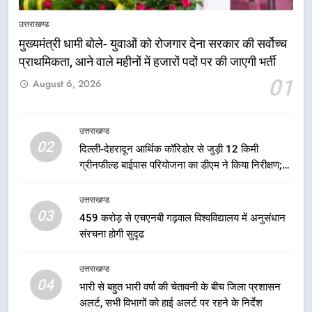
एमडीडीए बोर्ड बैठक में 25 विकास प्रस्तावों
को मिली मंजूरी, देहरादून-मसूरी के
उत्तराखण्ड
नियोजित विकास को मिलेगी रफ्तार
उत्तराखण्ड
मुख्यमंत्री धामी बोले- युवाओं को रोजगार देना सरकार की सर्वोच्च
प्राथमिकता, आने वाले महीनों में हजारों पदों पर की जाएगी भर्ती
6
01
August 6, 2026
मुख्यमंत्री पुष्कर सिंह धामी के दिशा-निर्देशों
में पीएम आवास योजना (शहरी) की प्रगति
की हुई समीक्षा
उत्तराखण्ड
उत्तराखण्ड
02
दिल्ली-देहरादून आर्थिक कॉरिडोर से जुड़ी 12 किमी
ग्रीनफील्ड बाईपास परियोजना का डीएम ने किया निरीक्षण;
7
समयबद्ध एवं गुणवत्तापूर्ण निर्माण सुनिश्चित करने के निर्देश,
बैरागीवाला हत्याकांड के फरार चल रहे
सुरक्षा मानकों से कोई समझौता नहींः डीएम
उत्तराखण्ड
अभियुक्त को दून पुलिस ने हरिद्वार से किया
03
459 करोड़ से एचएनबी गढ़वाल विश्वविद्यालय में अनुसंधान
गिरफ्तार
उत्तराखण्ड
संरचना होगी सुदृढ
8
उत्तराखण्ड
भारी बारिश का अलर्ट! 6 अगस्त को
04
भारी से बहुत भारी वर्षा की चेतावनी के बीच जिला प्रशासन
देहरादून में स्कूल बंद
अलर्ट, सभी विभागों को हाई अलर्ट पर रहने के निर्देश