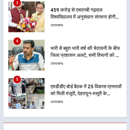
4
भारी से बहुत भारी वर्षा की चेतावनी के बीच
जिला प्रशासन अलर्ट, सभी विभागों को हाई
अलर्ट पर रहने के निर्देश
उत्तराखण्ड
5
एमडीडीए बोर्ड बैठक में 25 विकास प्रस्तावों
को मिली मंजूरी, देहरादून-मसूरी के
नियोजित विकास को मिलेगी रफ्तार
उत्तराखण्ड
6
मुख्यमंत्री पुष्कर सिंह धामी के दिशा-निर्देशों
में पीएम आवास योजना (शहरी) की प्रगति
की हुई समीक्षा
उत्तराखण्ड
7
बैरागीवाला हत्याकांड के फरार चल रहे