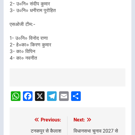
2- उ०नि० संदीप कुमार
3- उ०नि० धनीराम पुरोहित
एसओजी टीम:-
1- उ०नि० विनोद राणा
2- हे०का० किरण कुमार
3- का० विपिन
4- का० नवनीत
Post
navigation
WhatsApp
Facebook
X
Telegram
Email
Share
Previous:
Next:
Post
navigation
टनकपुर से कैलाश
विधानसभा चुनाव 2027 से