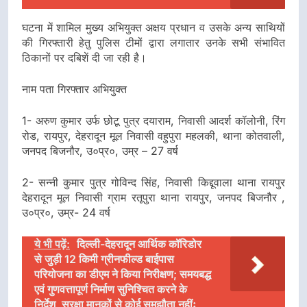
घटना में शामिल मुख्य अभियुक्त अक्षय प्रधान व उसके अन्य साथियों
की गिरफ्तारी हेतु पुलिस टीमों द्वारा लगातार उनके सभी संभावित
ठिकानों पर दबिशें दी जा रही है।
नाम पता गिरफ्तार अभियुक्त
1- अरुण कुमार उर्फ छोटू पुत्र दयाराम, निवासी आदर्श कॉलोनी, रिंग
रोड, रायपुर, देहरादून मूल निवासी वहुपुरा महलकी, थाना कोतवाली,
जनपद बिजनौर, उ०प्र०, उम्र – 27 वर्ष
2- सन्नी कुमार पुत्र गोविन्द सिंह, निवासी किद्दूवाला थाना रायपुर
देहरादून मूल निवासी ग्राम रतूपुरा थाना रायपुर, जनपद बिजनौर ,
उ०प्र०, उम्र- 24 वर्ष
ये भी पढ़ें:
दिल्ली-देहरादून आर्थिक कॉरिडोर
से जुड़ी 12 किमी ग्रीनफील्ड बाईपास
परियोजना का डीएम ने किया निरीक्षण; समयबद्ध
एवं गुणवत्तापूर्ण निर्माण सुनिश्चित करने के
निर्देश, सुरक्षा मानकों से कोई समझौता नहींः