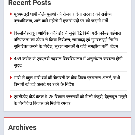
Recent Posts
अभियुक्त को दून पुलिस ने हरिद्वार से किया
गिरफ्तार
उत्तराखण्ड
मुख्यमंत्री धामी बोले- युवाओं को रोजगार देना सरकार की सर्वोच्च
प्राथमिकता, आने वाले महीनों में हजारों पदों पर की जाएगी भर्ती
8
दिल्ली-देहरादून आर्थिक कॉरिडोर से जुड़ी 12 किमी ग्रीनफील्ड बाईपास
भारी बारिश का अलर्ट! 6 अगस्त को
परियोजना का डीएम ने किया निरीक्षण; समयबद्ध एवं गुणवत्तापूर्ण निर्माण
देहरादून में स्कूल बंद
सुनिश्चित करने के निर्देश, सुरक्षा मानकों से कोई समझौता नहींः डीएम
उत्तराखण्ड
459 करोड़ से एचएनबी गढ़वाल विश्वविद्यालय में अनुसंधान संरचना होगी
सुदृढ
1
मुख्यमंत्री धामी बोले- युवाओं को रोजगार
भारी से बहुत भारी वर्षा की चेतावनी के बीच जिला प्रशासन अलर्ट, सभी
देना सरकार की सर्वोच्च प्राथमिकता, आने
विभागों को हाई अलर्ट पर रहने के निर्देश
वाले महीनों में हजारों पदों पर की जाएगी
उत्तराखण्ड
भर्ती
एमडीडीए बोर्ड बैठक में 25 विकास प्रस्तावों को मिली मंजूरी, देहरादून-मसूरी
के नियोजित विकास को मिलेगी रफ्तार
2
दिल्ली-देहरादून आर्थिक कॉरिडोर से जुड़ी
12 किमी ग्रीनफील्ड बाईपास परियोजना
Archives
का डीएम ने किया निरीक्षण; समयबद्ध एवं
उत्तराखण्ड