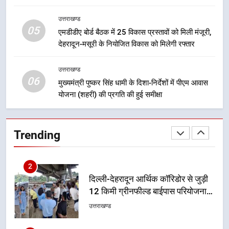
उत्तराखण्ड
उत्तराखण्ड
05
1
एमडीडीए बोर्ड बैठक में 25 विकास प्रस्तावों को मिली मंजूरी,
देहरादून-मसूरी के नियोजित विकास को मिलेगी रफ्तार
मुख्यमंत्री धामी बोले- युवाओं को रोजगार
देना सरकार की सर्वोच्च प्राथमिकता, आने
वाले महीनों में हजारों पदों पर की जाएगी
उत्तराखण्ड
उत्तराखण्ड
06
भर्ती
मुख्यमंत्री पुष्कर सिंह धामी के दिशा-निर्देशों में पीएम आवास
योजना (शहरी) की प्रगति की हुई समीक्षा
2
दिल्ली-देहरादून आर्थिक कॉरिडोर से जुड़ी
12 किमी ग्रीनफील्ड बाईपास परियोजना
Trending
का डीएम ने किया निरीक्षण; समयबद्ध एवं
उत्तराखण्ड
गुणवत्तापूर्ण निर्माण सुनिश्चित करने के
निर्देश, सुरक्षा मानकों से कोई समझौता
3
नहींः डीएम
459 करोड़ से एचएनबी गढ़वाल
विश्वविद्यालय में अनुसंधान संरचना होगी
सुदृढ
उत्तराखण्ड