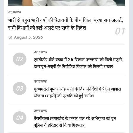
5
उत्तराखण्ड
मुख्यमंत्री धामी की सुरक्षा प्राथमिकता:
भारी से बहुत भारी वर्षा की चेतावनी के बीच जिला प्रशासन अलर्ट,
सीसीटीवी, ड्रोन और स्वास्थ्य सेवाओं के
सभी विभागों को हाई अलर्ट पर रहने के निर्देश
01
बीच शिवभक्तों के लिए बनाया सुरक्षित
उत्तराखण्ड
August 5, 2026
कांवड़ मार्ग
6
उत्तराखण्ड
एसआईआर प्रक्रिया की निगरानी के लिए
02
एमडीडीए बोर्ड बैठक में 25 विकास प्रस्तावों को मिली मंजूरी,
प्रदेश कांग्रेस मुख्यालय में कंट्रोल रूम
देहरादून-मसूरी के नियोजित विकास को मिलेगी रफ्तार
का शुभारंभ
उत्तराखण्ड
उत्तराखण्ड
03
7
मुख्यमंत्री पुष्कर सिंह धामी के दिशा-निर्देशों में पीएम आवास
सड़क सुरक्षा पर डीएम का सख्त एक्शन,
योजना (शहरी) की प्रगति की हुई समीक्षा
ब्लैक स्पॉट होंगे सुरक्षित, हर माह होगी
प्रगति समीक्षा
उत्तराखण्ड
उत्तराखण्ड
04
बैरागीवाला हत्याकांड के फरार चल रहे अभियुक्त को दून
पुलिस ने हरिद्वार से किया गिरफ्तार
8