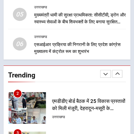
महाराज की राजस्थान के मुख्यमंत्री से
उत्तराखण्ड
शिष्टाचार भेंट पर्यटन और सांस्कृतिक
05
मुख्यमंत्री धामी की सुरक्षा प्राथमिकता: सीसीटीवी, ड्रोन और
गतिविधियों के विस्तार पर हुई चर्चा
उत्तराखण्ड
स्वास्थ्य सेवाओं के बीच शिवभक्तों के लिए बनाया सुरक्षित
कांवड़ मार्ग
1
उत्तराखण्ड
भारी से बहुत भारी वर्षा की चेतावनी के बीच
06
एसआईआर प्रक्रिया की निगरानी के लिए प्रदेश कांग्रेस
जिला प्रशासन अलर्ट, सभी विभागों को हाई
मुख्यालय में कंट्रोल रूम का शुभारंभ
अलर्ट पर रहने के निर्देश
उत्तराखण्ड
2
Trending
एमडीडीए बोर्ड बैठक में 25 विकास प्रस्तावों
को मिली मंजूरी, देहरादून-मसूरी के
नियोजित विकास को मिलेगी रफ्तार
उत्तराखण्ड
3
मुख्यमंत्री पुष्कर सिंह धामी के दिशा-निर्देशों
में पीएम आवास योजना (शहरी) की प्रगति