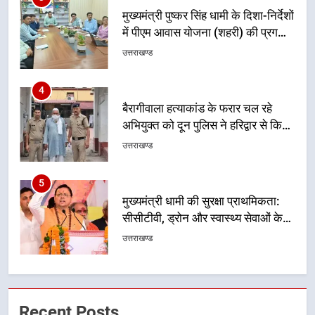
की हुई समीक्षा
उत्तराखण्ड
4
बैरागीवाला हत्याकांड के फरार चल रहे
अभियुक्त को दून पुलिस ने हरिद्वार से किया
गिरफ्तार
उत्तराखण्ड
5
मुख्यमंत्री धामी की सुरक्षा प्राथमिकता:
सीसीटीवी, ड्रोन और स्वास्थ्य सेवाओं के
बीच शिवभक्तों के लिए बनाया सुरक्षित
उत्तराखण्ड
कांवड़ मार्ग
6
एसआईआर प्रक्रिया की निगरानी के लिए
प्रदेश कांग्रेस मुख्यालय में कंट्रोल रूम
का शुभारंभ
उत्तराखण्ड
Recent Posts