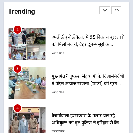
जिला प्रशासन अलर्ट, सभी विभागों को हाई
Trending
अलर्ट पर रहने के निर्देश
उत्तराखण्ड
2
एमडीडीए बोर्ड बैठक में 25 विकास प्रस्तावों
को मिली मंजूरी, देहरादून-मसूरी के
नियोजित विकास को मिलेगी रफ्तार
उत्तराखण्ड
3
मुख्यमंत्री पुष्कर सिंह धामी के दिशा-निर्देशों
में पीएम आवास योजना (शहरी) की प्रगति
की हुई समीक्षा
उत्तराखण्ड
4
बैरागीवाला हत्याकांड के फरार चल रहे
अभियुक्त को दून पुलिस ने हरिद्वार से किया
गिरफ्तार
उत्तराखण्ड