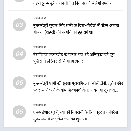
देहरादून-मसूरी के नियोजित विकास को मिलेगी रफ्तार
6
एसआईआर प्रक्रिया की निगरानी के लिए
उत्तराखण्ड
प्रदेश कांग्रेस मुख्यालय में कंट्रोल रूम
03
मुख्यमंत्री पुष्कर सिंह धामी के दिशा-निर्देशों में पीएम आवास
का शुभारंभ
उत्तराखण्ड
योजना (शहरी) की प्रगति की हुई समीक्षा
7
उत्तराखण्ड
सड़क सुरक्षा पर डीएम का सख्त एक्शन,
04
बैरागीवाला हत्याकांड के फरार चल रहे अभियुक्त को दून
ब्लैक स्पॉट होंगे सुरक्षित, हर माह होगी
पुलिस ने हरिद्वार से किया गिरफ्तार
प्रगति समीक्षा
उत्तराखण्ड
उत्तराखण्ड
05
8
मुख्यमंत्री धामी की सुरक्षा प्राथमिकता: सीसीटीवी, ड्रोन और
स्वास्थ्य सेवाओं के बीच शिवभक्तों के लिए बनाया सुरक्षित
महाराज की राजस्थान के मुख्यमंत्री से
कांवड़ मार्ग
शिष्टाचार भेंट पर्यटन और सांस्कृतिक
गतिविधियों के विस्तार पर हुई चर्चा
उत्तराखण्ड
उत्तराखण्ड
06
एसआईआर प्रक्रिया की निगरानी के लिए प्रदेश कांग्रेस
मुख्यालय में कंट्रोल रूम का शुभारंभ
1
भारी से बहुत भारी वर्षा की चेतावनी के बीच