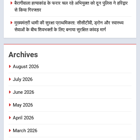
बैरागीवाला हत्याकांड के फरार चल रहे अभियुक्त को दून पुलिस ने हरिद्वार
महाराज की राजस्थान के मुख्यमंत्री से
से किया गिरफ्तार
शिष्टाचार भेंट पर्यटन और सांस्कृतिक
गतिविधियों के विस्तार पर हुई चर्चा
मुख्यमंत्री धामी की सुरक्षा प्राथमिकता: सीसीटीवी, ड्रोन और स्वास्थ्य
उत्तराखण्ड
सेवाओं के बीच शिवभक्तों के लिए बनाया सुरक्षित कांवड़ मार्ग
1
भारी से बहुत भारी वर्षा की चेतावनी के बीच
Archives
जिला प्रशासन अलर्ट, सभी विभागों को हाई
अलर्ट पर रहने के निर्देश
उत्तराखण्ड
August 2026
July 2026
2
एमडीडीए बोर्ड बैठक में 25 विकास प्रस्तावों
June 2026
को मिली मंजूरी, देहरादून-मसूरी के
नियोजित विकास को मिलेगी रफ्तार
May 2026
उत्तराखण्ड
April 2026
3
मुख्यमंत्री पुष्कर सिंह धामी के दिशा-निर्देशों
March 2026
में पीएम आवास योजना (शहरी) की प्रगति