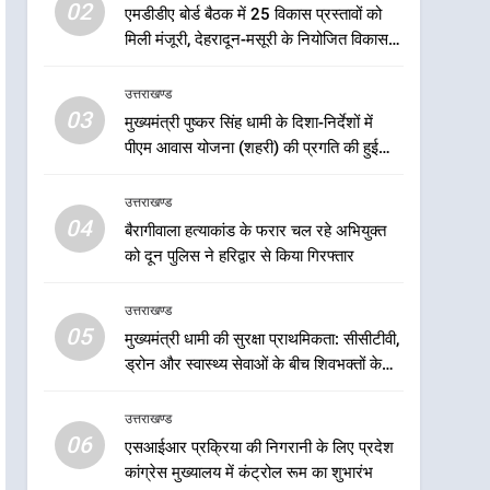
5
02
एमडीडीए बोर्ड बैठक में 25 विकास प्रस्तावों को
मुख्यमंत्री धामी की सुरक्षा
मिली मंजूरी, देहरादून-मसूरी के नियोजित विकास
प्राथमिकता: सीसीटीवी, ड्रोन और
को मिलेगी रफ्तार
स्वास्थ्य सेवाओं के बीच शिवभक्तों
उत्तराखण्ड
उत्तराखण्ड
के लिए बनाया सुरक्षित कांवड़ मार्ग
03
मुख्यमंत्री पुष्कर सिंह धामी के दिशा-निर्देशों में
6
एसआईआर प्रक्रिया की निगरानी
पीएम आवास योजना (शहरी) की प्रगति की हुई
के लिए प्रदेश कांग्रेस मुख्यालय में
समीक्षा
कंट्रोल रूम का शुभारंभ
उत्तराखण्ड
उत्तराखण्ड
04
बैरागीवाला हत्याकांड के फरार चल रहे अभियुक्त
7
को दून पुलिस ने हरिद्वार से किया गिरफ्तार
सड़क सुरक्षा पर डीएम का सख्त
एक्शन, ब्लैक स्पॉट होंगे सुरक्षित, हर
उत्तराखण्ड
माह होगी प्रगति समीक्षा
उत्तराखण्ड
05
मुख्यमंत्री धामी की सुरक्षा प्राथमिकता: सीसीटीवी,
ड्रोन और स्वास्थ्य सेवाओं के बीच शिवभक्तों के
8
लिए बनाया सुरक्षित कांवड़ मार्ग
महाराज की राजस्थान के
उत्तराखण्ड
मुख्यमंत्री से शिष्टाचार भेंट पर्यटन
06
और सांस्कृतिक गतिविधियों के
एसआईआर प्रक्रिया की निगरानी के लिए प्रदेश
उत्तराखण्ड
कांग्रेस मुख्यालय में कंट्रोल रूम का शुभारंभ
विस्तार पर हुई चर्चा