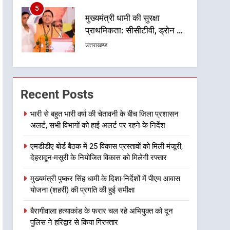
5
मुख्यमंत्री धामी की सुरक्षा
प्राथमिकता: सीसीटीवी, ड्रोन और
स्वास्थ्य सेवाओं के बीच शिवभक्तों
उत्तराखण्ड
के लिए बनाया सुरक्षित कांवड़ मार्ग
6
एसआईआर प्रक्रिया की निगरानी
के लिए प्रदेश कांग्रेस मुख्यालय में
Recent Posts
कंट्रोल रूम का शुभारंभ
उत्तराखण्ड
भारी से बहुत भारी वर्षा की चेतावनी के बीच जिला प्रशासन
अलर्ट, सभी विभागों को हाई अलर्ट पर रहने के निर्देश
7
सड़क सुरक्षा पर डीएम का सख्त
एमडीडीए बोर्ड बैठक में 25 विकास प्रस्तावों को मिली मंजूरी,
एक्शन, ब्लैक स्पॉट होंगे सुरक्षित, हर
देहरादून-मसूरी के नियोजित विकास को मिलेगी रफ्तार
माह होगी प्रगति समीक्षा
उत्तराखण्ड
मुख्यमंत्री पुष्कर सिंह धामी के दिशा-निर्देशों में पीएम आवास
8
योजना (शहरी) की प्रगति की हुई समीक्षा
महाराज की राजस्थान के
मुख्यमंत्री से शिष्टाचार भेंट पर्यटन
बैरागीवाला हत्याकांड के फरार चल रहे अभियुक्त को दून
और सांस्कृतिक गतिविधियों के
उत्तराखण्ड
पुलिस ने हरिद्वार से किया गिरफ्तार