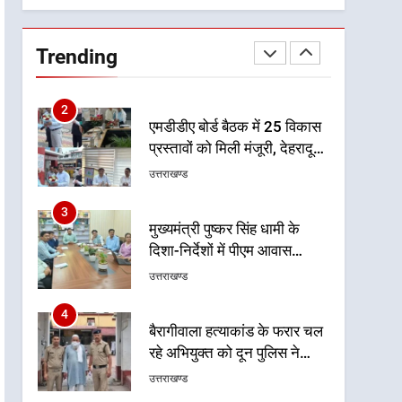
1
भारी से बहुत भारी वर्षा की चेतावनी
के बीच जिला प्रशासन अलर्ट, सभी
Trending
विभागों को हाई अलर्ट पर रहने के
उत्तराखण्ड
निर्देश
2
एमडीडीए बोर्ड बैठक में 25 विकास
प्रस्तावों को मिली मंजूरी, देहरादून-
मसूरी के नियोजित विकास को
उत्तराखण्ड
मिलेगी रफ्तार
3
मुख्यमंत्री पुष्कर सिंह धामी के
दिशा-निर्देशों में पीएम आवास
योजना (शहरी) की प्रगति की हुई
उत्तराखण्ड
समीक्षा
4
बैरागीवाला हत्याकांड के फरार चल
रहे अभियुक्त को दून पुलिस ने
हरिद्वार से किया गिरफ्तार
उत्तराखण्ड