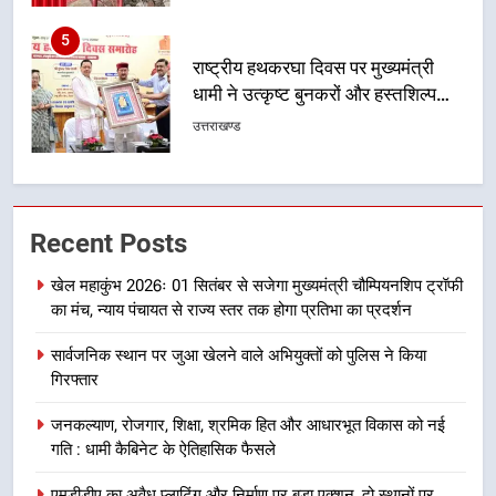
6
उत्तराखंड कांग्रेस में बड़ा संगठनात्मक
फेरबदल, नई कार्यकारिणी और समितियों
का गठन
उत्तराखण्ड
7
मुख्यमंत्री धामी बोले- युवाओं को रोजगार
Recent Posts
देना सरकार की सर्वोच्च प्राथमिकता, आने
वाले महीनों में हजारों पदों पर की जाएगी
उत्तराखण्ड
खेल महाकुंभ 2026ः 01 सितंबर से सजेगा मुख्यमंत्री चौम्पियनशिप ट्रॉफी
भर्ती
का मंच, न्याय पंचायत से राज्य स्तर तक होगा प्रतिभा का प्रदर्शन
8
सार्वजनिक स्थान पर जुआ खेलने वाले अभियुक्तों को पुलिस ने किया
दिल्ली-देहरादून आर्थिक कॉरिडोर से जुड़ी
गिरफ्तार
12 किमी ग्रीनफील्ड बाईपास परियोजना
का डीएम ने किया निरीक्षण; समयबद्ध एवं
उत्तराखण्ड
जनकल्याण, रोजगार, शिक्षा, श्रमिक हित और आधारभूत विकास को नई
गुणवत्तापूर्ण निर्माण सुनिश्चित करने के
गति : धामी कैबिनेट के ऐतिहासिक फैसले
निर्देश, सुरक्षा मानकों से कोई समझौता
1
नहींः डीएम
एमडीडीए का अवैध प्लाटिंग और निर्माण पर बड़ा एक्शन, दो स्थानों पर