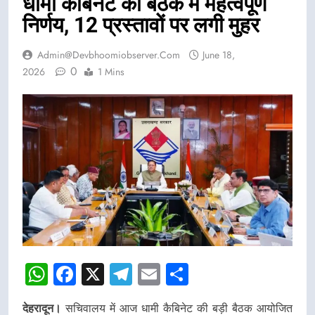
धामी कैबिनेट की बैठक में महत्वपूर्ण
निर्णय, 12 प्रस्तावों पर लगी मुहर
Admin@devbhoomiobserver.com
June 18,
0
2026
1 Mins
WhatsApp
Facebook
X
Telegram
Email
Share
देहरादून।
सचिवालय में आज धामी कैबिनेट की बड़ी बैठक आयोजित