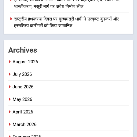
खेल महाकुंभ 2026ः 01 सितंबर से सजेगा
ध्वस्तीकरण, मसूरी मार्ग पर अवैध निर्माण सील
मुख्यमंत्री चौम्पियनशिप ट्रॉफी का मंच,
न्याय पंचायत से राज्य स्तर तक होगा
राष्ट्रीय हथकरघा दिवस पर मुख्यमंत्री धामी ने उत्कृष्ट बुनकरों और
उत्तराखण्ड
प्रतिभा का प्रदर्शन
हस्तशिल्प कारीगरों को किया सम्मानित
2
सार्वजनिक स्थान पर जुआ खेलने वाले
Archives
अभियुक्तों को पुलिस ने किया गिरफ्तार
उत्तराखण्ड
August 2026
July 2026
3
जनकल्याण, रोजगार, शिक्षा, श्रमिक हित
June 2026
और आधारभूत विकास को नई गति : धामी
कैबिनेट के ऐतिहासिक फैसले
May 2026
उत्तराखण्ड
April 2026
4
एमडीडीए का अवैध प्लाटिंग और निर्माण पर
March 2026
बड़ा एक्शन, दो स्थानों पर ध्वस्तीकरण,
February 2026