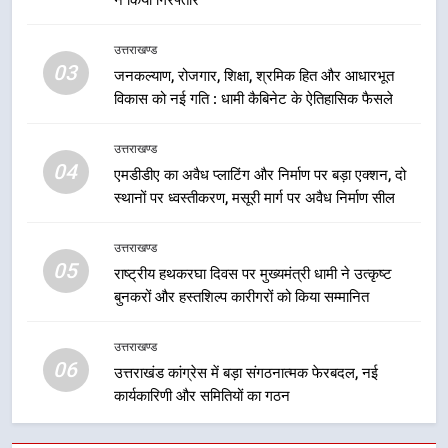
7
मुख्यमंत्री धामी बोले- युवाओं को रोजगार
उत्तराखण्ड
देना सरकार की सर्वोच्च प्राथमिकता, आने
03
जनकल्याण, रोजगार, शिक्षा, श्रमिक हित और आधारभूत
वाले महीनों में हजारों पदों पर की जाएगी
उत्तराखण्ड
विकास को नई गति : धामी कैबिनेट के ऐतिहासिक फैसले
भर्ती
8
उत्तराखण्ड
दिल्ली-देहरादून आर्थिक कॉरिडोर से जुड़ी
04
एमडीडीए का अवैध प्लाटिंग और निर्माण पर बड़ा एक्शन, दो
12 किमी ग्रीनफील्ड बाईपास परियोजना
स्थानों पर ध्वस्तीकरण, मसूरी मार्ग पर अवैध निर्माण सील
का डीएम ने किया निरीक्षण; समयबद्ध एवं
उत्तराखण्ड
गुणवत्तापूर्ण निर्माण सुनिश्चित करने के
उत्तराखण्ड
निर्देश, सुरक्षा मानकों से कोई समझौता
05
1
राष्ट्रीय हथकरघा दिवस पर मुख्यमंत्री धामी ने उत्कृष्ट
नहींः डीएम
बुनकरों और हस्तशिल्प कारीगरों को किया सम्मानित
खेल महाकुंभ 2026ः 01 सितंबर से सजेगा
मुख्यमंत्री चौम्पियनशिप ट्रॉफी का मंच,
न्याय पंचायत से राज्य स्तर तक होगा
उत्तराखण्ड
उत्तराखण्ड
06
प्रतिभा का प्रदर्शन
उत्तराखंड कांग्रेस में बड़ा संगठनात्मक फेरबदल, नई
कार्यकारिणी और समितियों का गठन
2
सार्वजनिक स्थान पर जुआ खेलने वाले