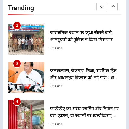
अभियुक्तों को पुलिस ने किया गिरफ्तार
Trending
उत्तराखण्ड
3
जनकल्याण, रोजगार, शिक्षा, श्रमिक हित
और आधारभूत विकास को नई गति : धामी
कैबिनेट के ऐतिहासिक फैसले
उत्तराखण्ड
4
एमडीडीए का अवैध प्लाटिंग और निर्माण पर
बड़ा एक्शन, दो स्थानों पर ध्वस्तीकरण,
मसूरी मार्ग पर अवैध निर्माण सील
उत्तराखण्ड
5
राष्ट्रीय हथकरघा दिवस पर मुख्यमंत्री
धामी ने उत्कृष्ट बुनकरों और हस्तशिल्प
कारीगरों को किया सम्मानित
उत्तराखण्ड