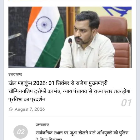
5
राष्ट्रीय हथकरघा दिवस पर मुख्यमंत्री
उत्तराखण्ड
धामी ने उत्कृष्ट बुनकरों और हस्तशिल्प
खेल महाकुंभ 2026ः 01 सितंबर से सजेगा मुख्यमंत्री
कारीगरों को किया सम्मानित
उत्तराखण्ड
चौम्पियनशिप ट्रॉफी का मंच, न्याय पंचायत से राज्य स्तर तक होगा
प्रतिभा का प्रदर्शन
01
6
August 7, 2026
उत्तराखंड कांग्रेस में बड़ा संगठनात्मक
फेरबदल, नई कार्यकारिणी और समितियों
का गठन
उत्तराखण्ड
उत्तराखण्ड
02
सार्वजनिक स्थान पर जुआ खेलने वाले अभियुक्तों को पुलिस
ने किया गिरफ्तार