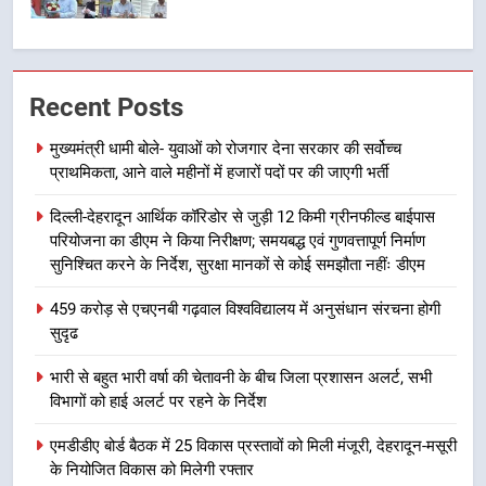
7
बैरागीवाला हत्याकांड के फरार चल रहे
Recent Posts
अभियुक्त को दून पुलिस ने हरिद्वार से किया
गिरफ्तार
उत्तराखण्ड
मुख्यमंत्री धामी बोले- युवाओं को रोजगार देना सरकार की सर्वोच्च
प्राथमिकता, आने वाले महीनों में हजारों पदों पर की जाएगी भर्ती
8
दिल्ली-देहरादून आर्थिक कॉरिडोर से जुड़ी 12 किमी ग्रीनफील्ड बाईपास
भारी बारिश का अलर्ट! 6 अगस्त को
परियोजना का डीएम ने किया निरीक्षण; समयबद्ध एवं गुणवत्तापूर्ण निर्माण
देहरादून में स्कूल बंद
सुनिश्चित करने के निर्देश, सुरक्षा मानकों से कोई समझौता नहींः डीएम
उत्तराखण्ड
459 करोड़ से एचएनबी गढ़वाल विश्वविद्यालय में अनुसंधान संरचना होगी
सुदृढ
1
मुख्यमंत्री धामी बोले- युवाओं को रोजगार
भारी से बहुत भारी वर्षा की चेतावनी के बीच जिला प्रशासन अलर्ट, सभी
देना सरकार की सर्वोच्च प्राथमिकता, आने
विभागों को हाई अलर्ट पर रहने के निर्देश
वाले महीनों में हजारों पदों पर की जाएगी
उत्तराखण्ड
भर्ती
एमडीडीए बोर्ड बैठक में 25 विकास प्रस्तावों को मिली मंजूरी, देहरादून-मसूरी
के नियोजित विकास को मिलेगी रफ्तार
2