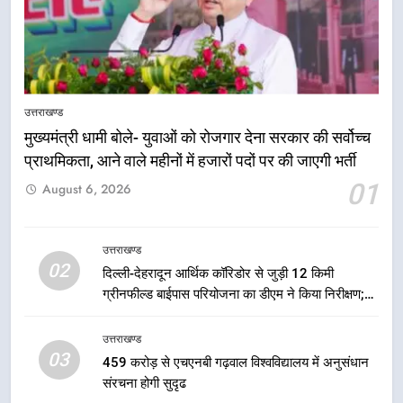
5
एमडीडीए बोर्ड बैठक में 25 विकास प्रस्तावों
को मिली मंजूरी, देहरादून-मसूरी के
उत्तराखण्ड
नियोजित विकास को मिलेगी रफ्तार
उत्तराखण्ड
मुख्यमंत्री धामी बोले- युवाओं को रोजगार देना सरकार की सर्वोच्च
प्राथमिकता, आने वाले महीनों में हजारों पदों पर की जाएगी भर्ती
6
01
August 6, 2026
मुख्यमंत्री पुष्कर सिंह धामी के दिशा-निर्देशों
में पीएम आवास योजना (शहरी) की प्रगति
की हुई समीक्षा
उत्तराखण्ड
उत्तराखण्ड
02
दिल्ली-देहरादून आर्थिक कॉरिडोर से जुड़ी 12 किमी
ग्रीनफील्ड बाईपास परियोजना का डीएम ने किया निरीक्षण;
7
समयबद्ध एवं गुणवत्तापूर्ण निर्माण सुनिश्चित करने के निर्देश,
बैरागीवाला हत्याकांड के फरार चल रहे
सुरक्षा मानकों से कोई समझौता नहींः डीएम
उत्तराखण्ड
अभियुक्त को दून पुलिस ने हरिद्वार से किया
03
459 करोड़ से एचएनबी गढ़वाल विश्वविद्यालय में अनुसंधान
गिरफ्तार
उत्तराखण्ड
संरचना होगी सुदृढ