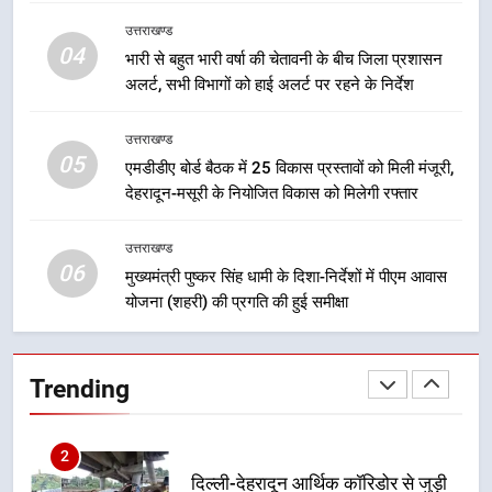
8
उत्तराखण्ड
भारी बारिश का अलर्ट! 6 अगस्त को
04
भारी से बहुत भारी वर्षा की चेतावनी के बीच जिला प्रशासन
देहरादून में स्कूल बंद
अलर्ट, सभी विभागों को हाई अलर्ट पर रहने के निर्देश
उत्तराखण्ड
उत्तराखण्ड
05
1
एमडीडीए बोर्ड बैठक में 25 विकास प्रस्तावों को मिली मंजूरी,
देहरादून-मसूरी के नियोजित विकास को मिलेगी रफ्तार
मुख्यमंत्री धामी बोले- युवाओं को रोजगार
देना सरकार की सर्वोच्च प्राथमिकता, आने
वाले महीनों में हजारों पदों पर की जाएगी
उत्तराखण्ड
उत्तराखण्ड
06
भर्ती
मुख्यमंत्री पुष्कर सिंह धामी के दिशा-निर्देशों में पीएम आवास
योजना (शहरी) की प्रगति की हुई समीक्षा
2
दिल्ली-देहरादून आर्थिक कॉरिडोर से जुड़ी
12 किमी ग्रीनफील्ड बाईपास परियोजना
Trending
का डीएम ने किया निरीक्षण; समयबद्ध एवं
उत्तराखण्ड
गुणवत्तापूर्ण निर्माण सुनिश्चित करने के
निर्देश, सुरक्षा मानकों से कोई समझौता
3
नहींः डीएम
459 करोड़ से एचएनबी गढ़वाल