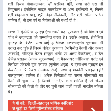
श्री क्रिस गोपालकृष्णन, डॉ प्रतिमा मूर्ति, तथा श्री एस डी
शिबुलाल। इंफोसिस साइंस फाउंडेशन के अन्य ट्रस्टियों ने, जिनमें
श्री मोहनदास पाइ, श्री नंदन नीलेकनी, और श्री सलिल पारेख
शामिल हैं, भी इस वर्ष के विजेताओं को बधाई दी है।
भारत में, इंफोसिस प्राइज़ ऐसा सबसे बड़ा पुरस्कार है जो विज्ञान एवं
शोध में उत्कृष्टता को सम्मानित करता है। इसके अलावा, इंफोसिस
प्राइज़ के विजेता अन्य कई प्रतिष्ठित अंतरराष्ट्रीय पुरस्कार भी
प्राप्त कर चुके हैं जिनमें नोबेल पुरस्कार (अभिजीत बैनर्जी और एस्थर
डफ्लपो), फील्ड्स मेडल (मंजुल भार्गव एवं अक्षय वेंकटेशन), द डैन
डेविड प्राइज़ (संजय सुब्रमण्यम), द मैकआर्थर ‘जीनियस’ ग्रांट एवं
ब्रिटिश एकेडमी बुक प्राइज़ (सुनील अमृत), द ब्रेकथ्रू प्राइज़ इन
फंडामेंटल फिजिक्स (अशोक सेन), तथा द मार्कोनी प्राइज़ (हरि
बालकृष्णन) शामिल हैं। अनेक विजेताओं को रॉयल सोसायटी का
फैलो भी चुना गया है जिनमें गगनदीप कांग शामिल हैं जो रॉयल
सोसायटी की फैलो के तौर पर चुनी जाने वाली पहली भारतीय महिला
हैं।
ये भी पढ़ें:
दिल्ली-देहरादून आर्थिक कॉरिडोर
से जुड़ी 12 किमी ग्रीनफील्ड बाईपास