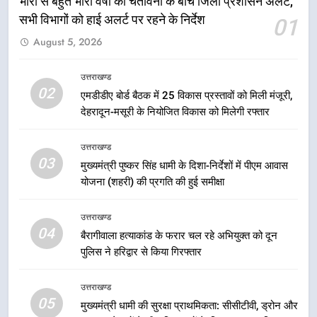
भारी से बहुत भारी वर्षा की चेतावनी के बीच जिला प्रशासन अलर्ट,
मुख्यमंत्री धामी की सुरक्षा प्राथमिकता:
सभी विभागों को हाई अलर्ट पर रहने के निर्देश
01
सीसीटीवी, ड्रोन और स्वास्थ्य सेवाओं के
August 5, 2026
बीच शिवभक्तों के लिए बनाया सुरक्षित
उत्तराखण्ड
कांवड़ मार्ग
उत्तराखण्ड
6
02
एमडीडीए बोर्ड बैठक में 25 विकास प्रस्तावों को मिली मंजूरी,
एसआईआर प्रक्रिया की निगरानी के लिए
देहरादून-मसूरी के नियोजित विकास को मिलेगी रफ्तार
प्रदेश कांग्रेस मुख्यालय में कंट्रोल रूम
का शुभारंभ
उत्तराखण्ड
उत्तराखण्ड
03
मुख्यमंत्री पुष्कर सिंह धामी के दिशा-निर्देशों में पीएम आवास
योजना (शहरी) की प्रगति की हुई समीक्षा
7
सड़क सुरक्षा पर डीएम का सख्त एक्शन,
उत्तराखण्ड
ब्लैक स्पॉट होंगे सुरक्षित, हर माह होगी
04
प्रगति समीक्षा
बैरागीवाला हत्याकांड के फरार चल रहे अभियुक्त को दून
उत्तराखण्ड
पुलिस ने हरिद्वार से किया गिरफ्तार
8
उत्तराखण्ड
महाराज की राजस्थान के मुख्यमंत्री से
05
मुख्यमंत्री धामी की सुरक्षा प्राथमिकता: सीसीटीवी, ड्रोन और
शिष्टाचार भेंट पर्यटन और सांस्कृतिक