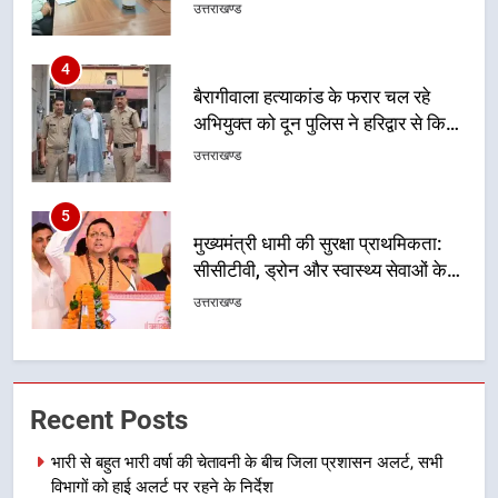
4
बैरागीवाला हत्याकांड के फरार चल रहे
अभियुक्त को दून पुलिस ने हरिद्वार से किया
गिरफ्तार
उत्तराखण्ड
5
मुख्यमंत्री धामी की सुरक्षा प्राथमिकता:
सीसीटीवी, ड्रोन और स्वास्थ्य सेवाओं के
बीच शिवभक्तों के लिए बनाया सुरक्षित
उत्तराखण्ड
कांवड़ मार्ग
6
एसआईआर प्रक्रिया की निगरानी के लिए
प्रदेश कांग्रेस मुख्यालय में कंट्रोल रूम
का शुभारंभ
उत्तराखण्ड
Recent Posts
भारी से बहुत भारी वर्षा की चेतावनी के बीच जिला प्रशासन अलर्ट, सभी
7
विभागों को हाई अलर्ट पर रहने के निर्देश
सड़क सुरक्षा पर डीएम का सख्त एक्शन,