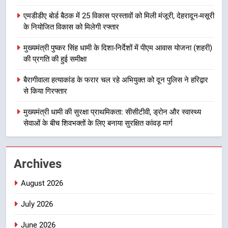
ब्लैक स्पॉट होंगे सुरक्षित, हर माह होगी
एमडीडीए बोर्ड बैठक में 25 विकास प्रस्तावों को मिली मंजूरी, देहरादून-मसूरी
प्रगति समीक्षा
उत्तराखण्ड
के नियोजित विकास को मिलेगी रफ्तार
मुख्यमंत्री पुष्कर सिंह धामी के दिशा-निर्देशों में पीएम आवास योजना (शहरी)
8
की प्रगति की हुई समीक्षा
महाराज की राजस्थान के मुख्यमंत्री से
शिष्टाचार भेंट पर्यटन और सांस्कृतिक
बैरागीवाला हत्याकांड के फरार चल रहे अभियुक्त को दून पुलिस ने हरिद्वार
गतिविधियों के विस्तार पर हुई चर्चा
से किया गिरफ्तार
उत्तराखण्ड
मुख्यमंत्री धामी की सुरक्षा प्राथमिकता: सीसीटीवी, ड्रोन और स्वास्थ्य
1
सेवाओं के बीच शिवभक्तों के लिए बनाया सुरक्षित कांवड़ मार्ग
भारी से बहुत भारी वर्षा की चेतावनी के बीच
जिला प्रशासन अलर्ट, सभी विभागों को हाई
अलर्ट पर रहने के निर्देश
उत्तराखण्ड
Archives
August 2026
2
एमडीडीए बोर्ड बैठक में 25 विकास प्रस्तावों
July 2026
को मिली मंजूरी, देहरादून-मसूरी के
नियोजित विकास को मिलेगी रफ्तार
June 2026
उत्तराखण्ड