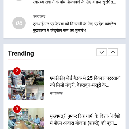
स्वास्थ्य सेवाओं के बीच शिवभक्तों के लिए बनाया सुरक्षित
गतिविधियों के विस्तार पर हुई चर्चा
उत्तराखण्ड
कांवड़ मार्ग
उत्तराखण्ड
1
06
एसआईआर प्रक्रिया की निगरानी के लिए प्रदेश कांग्रेस
भारी से बहुत भारी वर्षा की चेतावनी के बीच
मुख्यालय में कंट्रोल रूम का शुभारंभ
जिला प्रशासन अलर्ट, सभी विभागों को हाई
अलर्ट पर रहने के निर्देश
उत्तराखण्ड
Trending
2
एमडीडीए बोर्ड बैठक में 25 विकास प्रस्तावों
को मिली मंजूरी, देहरादून-मसूरी के
नियोजित विकास को मिलेगी रफ्तार
उत्तराखण्ड
3
मुख्यमंत्री पुष्कर सिंह धामी के दिशा-निर्देशों
में पीएम आवास योजना (शहरी) की प्रगति
की हुई समीक्षा
उत्तराखण्ड