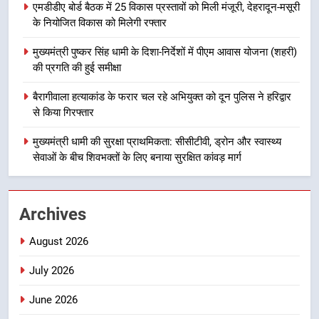
एमडीडीए बोर्ड बैठक में 25 विकास प्रस्तावों को मिली मंजूरी, देहरादून-मसूरी
सड़क सुरक्षा पर डीएम का सख्त एक्शन,
के नियोजित विकास को मिलेगी रफ्तार
ब्लैक स्पॉट होंगे सुरक्षित, हर माह होगी
प्रगति समीक्षा
उत्तराखण्ड
मुख्यमंत्री पुष्कर सिंह धामी के दिशा-निर्देशों में पीएम आवास योजना (शहरी)
की प्रगति की हुई समीक्षा
8
बैरागीवाला हत्याकांड के फरार चल रहे अभियुक्त को दून पुलिस ने हरिद्वार
महाराज की राजस्थान के मुख्यमंत्री से
से किया गिरफ्तार
शिष्टाचार भेंट पर्यटन और सांस्कृतिक
गतिविधियों के विस्तार पर हुई चर्चा
मुख्यमंत्री धामी की सुरक्षा प्राथमिकता: सीसीटीवी, ड्रोन और स्वास्थ्य
उत्तराखण्ड
सेवाओं के बीच शिवभक्तों के लिए बनाया सुरक्षित कांवड़ मार्ग
1
भारी से बहुत भारी वर्षा की चेतावनी के बीच
Archives
जिला प्रशासन अलर्ट, सभी विभागों को हाई
अलर्ट पर रहने के निर्देश
उत्तराखण्ड
August 2026
July 2026
2
एमडीडीए बोर्ड बैठक में 25 विकास प्रस्तावों
June 2026
को मिली मंजूरी, देहरादून-मसूरी के