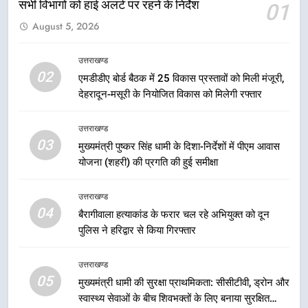
सभी विभागों को हाई अलर्ट पर रहने के निर्देश
01
5
August 5, 2026
मुख्यमंत्री धामी की सुरक्षा प्राथमिकता:
सीसीटीवी, ड्रोन और स्वास्थ्य सेवाओं के
बीच शिवभक्तों के लिए बनाया सुरक्षित
उत्तराखण्ड
उत्तराखण्ड
02
कांवड़ मार्ग
एमडीडीए बोर्ड बैठक में 25 विकास प्रस्तावों को मिली मंजूरी,
देहरादून-मसूरी के नियोजित विकास को मिलेगी रफ्तार
6
एसआईआर प्रक्रिया की निगरानी के लिए
उत्तराखण्ड
प्रदेश कांग्रेस मुख्यालय में कंट्रोल रूम
03
मुख्यमंत्री पुष्कर सिंह धामी के दिशा-निर्देशों में पीएम आवास
का शुभारंभ
उत्तराखण्ड
योजना (शहरी) की प्रगति की हुई समीक्षा
7
उत्तराखण्ड
सड़क सुरक्षा पर डीएम का सख्त एक्शन,
04
बैरागीवाला हत्याकांड के फरार चल रहे अभियुक्त को दून
ब्लैक स्पॉट होंगे सुरक्षित, हर माह होगी
पुलिस ने हरिद्वार से किया गिरफ्तार
प्रगति समीक्षा
उत्तराखण्ड
उत्तराखण्ड
05
8
मुख्यमंत्री धामी की सुरक्षा प्राथमिकता: सीसीटीवी, ड्रोन और
स्वास्थ्य सेवाओं के बीच शिवभक्तों के लिए बनाया सुरक्षित
महाराज की राजस्थान के मुख्यमंत्री से