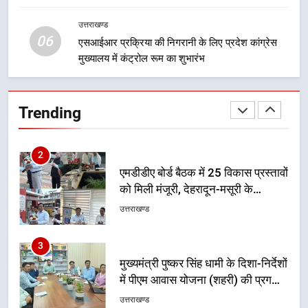
कांवड़ मार्ग
शिष्टाचार भेंट पर्यटन और सांस्कृतिक
गतिविधियों के विस्तार पर हुई चर्चा
उत्तराखण्ड
उत्तराखण्ड
06
एसआईआर प्रक्रिया की निगरानी के लिए प्रदेश कांग्रेस
मुख्यालय में कंट्रोल रूम का शुभारंभ
1
भारी से बहुत भारी वर्षा की चेतावनी के बीच
जिला प्रशासन अलर्ट, सभी विभागों को हाई
Trending
अलर्ट पर रहने के निर्देश
उत्तराखण्ड
2
एमडीडीए बोर्ड बैठक में 25 विकास प्रस्तावों
को मिली मंजूरी, देहरादून-मसूरी के
नियोजित विकास को मिलेगी रफ्तार
उत्तराखण्ड
3
मुख्यमंत्री पुष्कर सिंह धामी के दिशा-निर्देशों
में पीएम आवास योजना (शहरी) की प्रगति
की हुई समीक्षा
उत्तराखण्ड