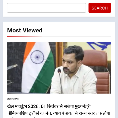
SEARCH
Most Viewed
5
राष्ट्रीय हथकरघा दिवस पर मुख्यमंत्री
उत्तराखण्ड
धामी ने उत्कृष्ट बुनकरों और हस्तशिल्प
खेल महाकुंभ 2026ः 01 सितंबर से सजेगा मुख्यमंत्री
कारीगरों को किया सम्मानित
उत्तराखण्ड
चौम्पियनशिप ट्रॉफी का मंच, न्याय पंचायत से राज्य स्तर तक होगा