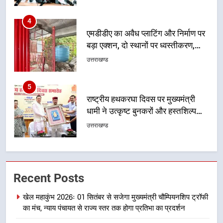
मसूरी मार्ग पर अवैध निर्माण सील
उत्तराखण्ड
5
राष्ट्रीय हथकरघा दिवस पर मुख्यमंत्री
धामी ने उत्कृष्ट बुनकरों और हस्तशिल्प
कारीगरों को किया सम्मानित
उत्तराखण्ड
6
उत्तराखंड कांग्रेस में बड़ा संगठनात्मक
फेरबदल, नई कार्यकारिणी और समितियों
का गठन
उत्तराखण्ड
7
मुख्यमंत्री धामी बोले- युवाओं को रोजगार
Recent Posts
देना सरकार की सर्वोच्च प्राथमिकता, आने
खेल महाकुंभ 2026ः 01 सितंबर से सजेगा मुख्यमंत्री चौम्पियनशिप ट्रॉफी
वाले महीनों में हजारों पदों पर की जाएगी
उत्तराखण्ड
का मंच, न्याय पंचायत से राज्य स्तर तक होगा प्रतिभा का प्रदर्शन
भर्ती