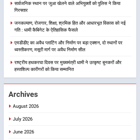
8
सार्वजनिक स्थान पर जुआ खेलने वाले अभियुक्तों को पुलिस ने किया
गिरफ्तार
दिल्ली-देहरादून आर्थिक कॉरिडोर से जुड़ी
12 किमी ग्रीनफील्ड बाईपास परियोजना
जनकल्याण, रोजगार, शिक्षा, श्रमिक हित और आधारभूत विकास को नई
का डीएम ने किया निरीक्षण; समयबद्ध एवं
उत्तराखण्ड
गति : धामी कैबिनेट के ऐतिहासिक फैसले
गुणवत्तापूर्ण निर्माण सुनिश्चित करने के
निर्देश, सुरक्षा मानकों से कोई समझौता
एमडीडीए का अवैध प्लाटिंग और निर्माण पर बड़ा एक्शन, दो स्थानों पर
1
नहींः डीएम
ध्वस्तीकरण, मसूरी मार्ग पर अवैध निर्माण सील
खेल महाकुंभ 2026ः 01 सितंबर से सजेगा
मुख्यमंत्री चौम्पियनशिप ट्रॉफी का मंच,
राष्ट्रीय हथकरघा दिवस पर मुख्यमंत्री धामी ने उत्कृष्ट बुनकरों और
न्याय पंचायत से राज्य स्तर तक होगा
उत्तराखण्ड
हस्तशिल्प कारीगरों को किया सम्मानित
प्रतिभा का प्रदर्शन
2
Archives
सार्वजनिक स्थान पर जुआ खेलने वाले
अभियुक्तों को पुलिस ने किया गिरफ्तार
August 2026
उत्तराखण्ड
July 2026
3
June 2026
जनकल्याण, रोजगार, शिक्षा, श्रमिक हित