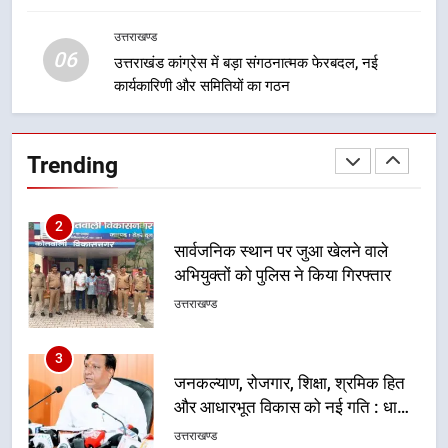
खेल महाकुंभ 2026ः 01 सितंबर से सजेगा
मुख्यमंत्री चौम्पियनशिप ट्रॉफी का मंच,
उत्तराखण्ड
न्याय पंचायत से राज्य स्तर तक होगा
06
उत्तराखण्ड
उत्तराखंड कांग्रेस में बड़ा संगठनात्मक फेरबदल, नई
प्रतिभा का प्रदर्शन
कार्यकारिणी और समितियों का गठन
2
सार्वजनिक स्थान पर जुआ खेलने वाले
Trending
अभियुक्तों को पुलिस ने किया गिरफ्तार
उत्तराखण्ड
3
जनकल्याण, रोजगार, शिक्षा, श्रमिक हित
और आधारभूत विकास को नई गति : धामी
कैबिनेट के ऐतिहासिक फैसले
उत्तराखण्ड
4
एमडीडीए का अवैध प्लाटिंग और निर्माण पर
बड़ा एक्शन, दो स्थानों पर ध्वस्तीकरण,