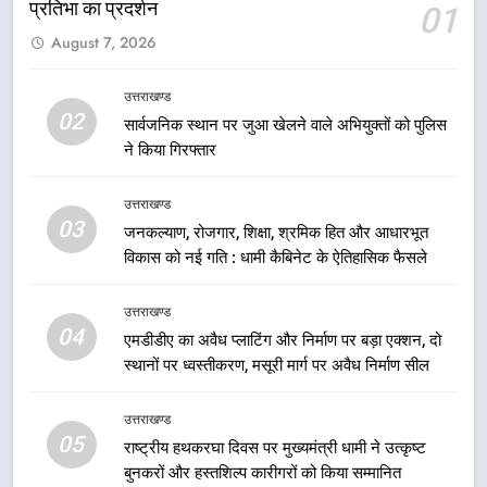
प्रतिभा का प्रदर्शन
01
6
August 7, 2026
उत्तराखंड कांग्रेस में बड़ा संगठनात्मक
फेरबदल, नई कार्यकारिणी और समितियों
उत्तराखण्ड
का गठन
02
उत्तराखण्ड
सार्वजनिक स्थान पर जुआ खेलने वाले अभियुक्तों को पुलिस
ने किया गिरफ्तार
7
उत्तराखण्ड
मुख्यमंत्री धामी बोले- युवाओं को रोजगार
03
देना सरकार की सर्वोच्च प्राथमिकता, आने
जनकल्याण, रोजगार, शिक्षा, श्रमिक हित और आधारभूत
विकास को नई गति : धामी कैबिनेट के ऐतिहासिक फैसले
वाले महीनों में हजारों पदों पर की जाएगी
उत्तराखण्ड
भर्ती
उत्तराखण्ड
8
04
एमडीडीए का अवैध प्लाटिंग और निर्माण पर बड़ा एक्शन, दो
दिल्ली-देहरादून आर्थिक कॉरिडोर से जुड़ी
स्थानों पर ध्वस्तीकरण, मसूरी मार्ग पर अवैध निर्माण सील
12 किमी ग्रीनफील्ड बाईपास परियोजना
का डीएम ने किया निरीक्षण; समयबद्ध एवं
उत्तराखण्ड
उत्तराखण्ड
गुणवत्तापूर्ण निर्माण सुनिश्चित करने के
05
राष्ट्रीय हथकरघा दिवस पर मुख्यमंत्री धामी ने उत्कृष्ट
निर्देश, सुरक्षा मानकों से कोई समझौता
1
बुनकरों और हस्तशिल्प कारीगरों को किया सम्मानित
नहींः डीएम