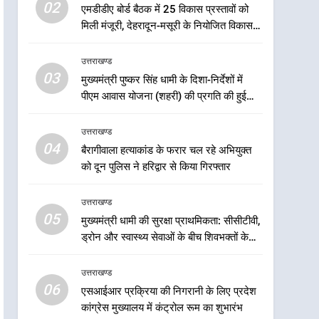
5
02
एमडीडीए बोर्ड बैठक में 25 विकास प्रस्तावों को
मुख्यमंत्री धामी की सुरक्षा
मिली मंजूरी, देहरादून-मसूरी के नियोजित विकास
प्राथमिकता: सीसीटीवी, ड्रोन और
को मिलेगी रफ्तार
स्वास्थ्य सेवाओं के बीच शिवभक्तों
उत्तराखण्ड
उत्तराखण्ड
के लिए बनाया सुरक्षित कांवड़ मार्ग
03
मुख्यमंत्री पुष्कर सिंह धामी के दिशा-निर्देशों में
6
एसआईआर प्रक्रिया की निगरानी
पीएम आवास योजना (शहरी) की प्रगति की हुई
के लिए प्रदेश कांग्रेस मुख्यालय में
समीक्षा
कंट्रोल रूम का शुभारंभ
उत्तराखण्ड
उत्तराखण्ड
04
बैरागीवाला हत्याकांड के फरार चल रहे अभियुक्त
7
को दून पुलिस ने हरिद्वार से किया गिरफ्तार
सड़क सुरक्षा पर डीएम का सख्त
एक्शन, ब्लैक स्पॉट होंगे सुरक्षित, हर
उत्तराखण्ड
माह होगी प्रगति समीक्षा
उत्तराखण्ड
05
मुख्यमंत्री धामी की सुरक्षा प्राथमिकता: सीसीटीवी,
ड्रोन और स्वास्थ्य सेवाओं के बीच शिवभक्तों के
8
लिए बनाया सुरक्षित कांवड़ मार्ग
महाराज की राजस्थान के
उत्तराखण्ड
मुख्यमंत्री से शिष्टाचार भेंट पर्यटन
06
और सांस्कृतिक गतिविधियों के
एसआईआर प्रक्रिया की निगरानी के लिए प्रदेश
उत्तराखण्ड
कांग्रेस मुख्यालय में कंट्रोल रूम का शुभारंभ
विस्तार पर हुई चर्चा