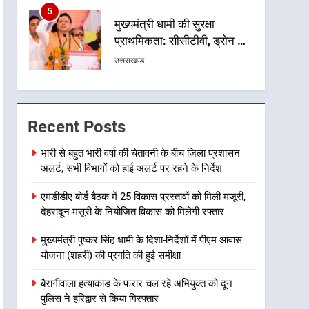
5
मुख्यमंत्री धामी की सुरक्षा
प्राथमिकता: सीसीटीवी, ड्रोन और
स्वास्थ्य सेवाओं के बीच शिवभक्तों
उत्तराखण्ड
के लिए बनाया सुरक्षित कांवड़ मार्ग
6
एसआईआर प्रक्रिया की निगरानी
के लिए प्रदेश कांग्रेस मुख्यालय में
Recent Posts
कंट्रोल रूम का शुभारंभ
उत्तराखण्ड
भारी से बहुत भारी वर्षा की चेतावनी के बीच जिला प्रशासन
अलर्ट, सभी विभागों को हाई अलर्ट पर रहने के निर्देश
7
सड़क सुरक्षा पर डीएम का सख्त
एमडीडीए बोर्ड बैठक में 25 विकास प्रस्तावों को मिली मंजूरी,
एक्शन, ब्लैक स्पॉट होंगे सुरक्षित, हर
देहरादून-मसूरी के नियोजित विकास को मिलेगी रफ्तार
माह होगी प्रगति समीक्षा
उत्तराखण्ड
मुख्यमंत्री पुष्कर सिंह धामी के दिशा-निर्देशों में पीएम आवास
8
योजना (शहरी) की प्रगति की हुई समीक्षा
महाराज की राजस्थान के
मुख्यमंत्री से शिष्टाचार भेंट पर्यटन
बैरागीवाला हत्याकांड के फरार चल रहे अभियुक्त को दून
और सांस्कृतिक गतिविधियों के
उत्तराखण्ड
पुलिस ने हरिद्वार से किया गिरफ्तार