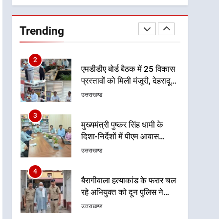
1
भारी से बहुत भारी वर्षा की चेतावनी
के बीच जिला प्रशासन अलर्ट, सभी
Trending
विभागों को हाई अलर्ट पर रहने के
उत्तराखण्ड
निर्देश
2
एमडीडीए बोर्ड बैठक में 25 विकास
प्रस्तावों को मिली मंजूरी, देहरादून-
मसूरी के नियोजित विकास को
उत्तराखण्ड
मिलेगी रफ्तार
3
मुख्यमंत्री पुष्कर सिंह धामी के
दिशा-निर्देशों में पीएम आवास
योजना (शहरी) की प्रगति की हुई
उत्तराखण्ड
समीक्षा
4
बैरागीवाला हत्याकांड के फरार चल
रहे अभियुक्त को दून पुलिस ने
हरिद्वार से किया गिरफ्तार
उत्तराखण्ड