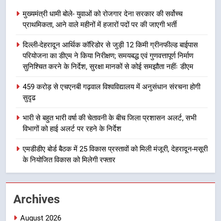
अभियुक्त को दून पुलिस ने हरिद्वार से किया
मुख्यमंत्री धामी बोले- युवाओं को रोजगार देना सरकार की सर्वोच्च
गिरफ्तार
उत्तराखण्ड
प्राथमिकता, आने वाले महीनों में हजारों पदों पर की जाएगी भर्ती
दिल्ली-देहरादून आर्थिक कॉरिडोर से जुड़ी 12 किमी ग्रीनफील्ड बाईपास
8
परियोजना का डीएम ने किया निरीक्षण; समयबद्ध एवं गुणवत्तापूर्ण निर्माण
भारी बारिश का अलर्ट! 6 अगस्त को
सुनिश्चित करने के निर्देश, सुरक्षा मानकों से कोई समझौता नहींः डीएम
देहरादून में स्कूल बंद
उत्तराखण्ड
459 करोड़ से एचएनबी गढ़वाल विश्वविद्यालय में अनुसंधान संरचना होगी
सुदृढ
1
भारी से बहुत भारी वर्षा की चेतावनी के बीच जिला प्रशासन अलर्ट, सभी
मुख्यमंत्री धामी बोले- युवाओं को रोजगार
विभागों को हाई अलर्ट पर रहने के निर्देश
देना सरकार की सर्वोच्च प्राथमिकता, आने
वाले महीनों में हजारों पदों पर की जाएगी
एमडीडीए बोर्ड बैठक में 25 विकास प्रस्तावों को मिली मंजूरी, देहरादून-मसूरी
उत्तराखण्ड
भर्ती
के नियोजित विकास को मिलेगी रफ्तार
2
दिल्ली-देहरादून आर्थिक कॉरिडोर से जुड़ी
Archives
12 किमी ग्रीनफील्ड बाईपास परियोजना
का डीएम ने किया निरीक्षण; समयबद्ध एवं
उत्तराखण्ड
August 2026