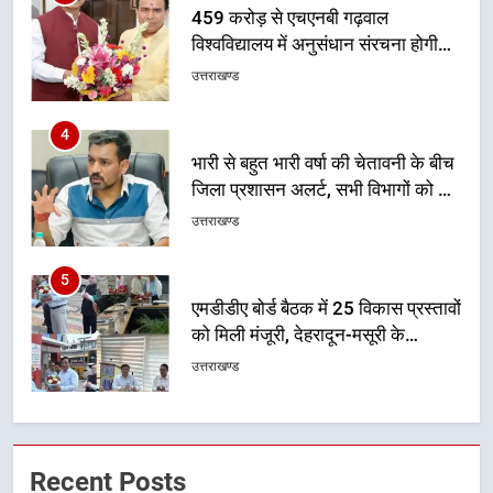
4
भारी से बहुत भारी वर्षा की चेतावनी के बीच
जिला प्रशासन अलर्ट, सभी विभागों को हाई
अलर्ट पर रहने के निर्देश
उत्तराखण्ड
5
एमडीडीए बोर्ड बैठक में 25 विकास प्रस्तावों
को मिली मंजूरी, देहरादून-मसूरी के
नियोजित विकास को मिलेगी रफ्तार
उत्तराखण्ड
6
मुख्यमंत्री पुष्कर सिंह धामी के दिशा-निर्देशों
में पीएम आवास योजना (शहरी) की प्रगति
की हुई समीक्षा
उत्तराखण्ड
7
Recent Posts
बैरागीवाला हत्याकांड के फरार चल रहे