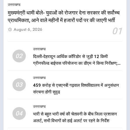
एमडीडीए बोर्ड बैठक में 25 विकास प्रस्तावों
उत्तराखण्ड
को मिली मंजूरी, देहरादून-मसूरी के
मुख्यमंत्री धामी बोले- युवाओं को रोजगार देना सरकार की सर्वोच्च
नियोजित विकास को मिलेगी रफ्तार
उत्तराखण्ड
प्राथमिकता, आने वाले महीनों में हजारों पदों पर की जाएगी भर्ती
01
August 6, 2026
6
मुख्यमंत्री पुष्कर सिंह धामी के दिशा-निर्देशों
में पीएम आवास योजना (शहरी) की प्रगति
उत्तराखण्ड
की हुई समीक्षा
02
उत्तराखण्ड
दिल्ली-देहरादून आर्थिक कॉरिडोर से जुड़ी 12 किमी
ग्रीनफील्ड बाईपास परियोजना का डीएम ने किया निरीक्षण;
समयबद्ध एवं गुणवत्तापूर्ण निर्माण सुनिश्चित करने के निर्देश,
7
सुरक्षा मानकों से कोई समझौता नहींः डीएम
उत्तराखण्ड
बैरागीवाला हत्याकांड के फरार चल रहे
03
459 करोड़ से एचएनबी गढ़वाल विश्वविद्यालय में अनुसंधान
अभियुक्त को दून पुलिस ने हरिद्वार से किया
संरचना होगी सुदृढ
गिरफ्तार
उत्तराखण्ड
उत्तराखण्ड
8
04
भारी से बहुत भारी वर्षा की चेतावनी के बीच जिला प्रशासन
भारी बारिश का अलर्ट! 6 अगस्त को
अलर्ट, सभी विभागों को हाई अलर्ट पर रहने के निर्देश
देहरादून में स्कूल बंद