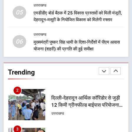
उत्तराखण्ड
उत्तराखण्ड
05
एमडीडीए बोर्ड बैठक में 25 विकास प्रस्तावों को मिली मंजूरी,
1
देहरादून-मसूरी के नियोजित विकास को मिलेगी रफ्तार
मुख्यमंत्री धामी बोले- युवाओं को रोजगार
देना सरकार की सर्वोच्च प्राथमिकता, आने
उत्तराखण्ड
वाले महीनों में हजारों पदों पर की जाएगी
06
उत्तराखण्ड
मुख्यमंत्री पुष्कर सिंह धामी के दिशा-निर्देशों में पीएम आवास
भर्ती
योजना (शहरी) की प्रगति की हुई समीक्षा
2
दिल्ली-देहरादून आर्थिक कॉरिडोर से जुड़ी
Trending
12 किमी ग्रीनफील्ड बाईपास परियोजना
का डीएम ने किया निरीक्षण; समयबद्ध एवं
उत्तराखण्ड
गुणवत्तापूर्ण निर्माण सुनिश्चित करने के
निर्देश, सुरक्षा मानकों से कोई समझौता
3
नहींः डीएम
459 करोड़ से एचएनबी गढ़वाल
विश्वविद्यालय में अनुसंधान संरचना होगी
सुदृढ
उत्तराखण्ड