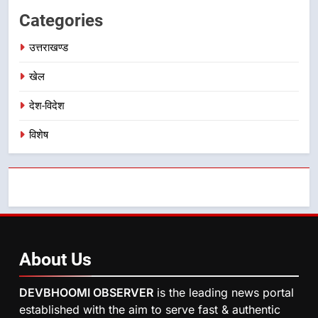
महाराज की राजस्थान के मुख्यमंत्री से
Categories
शिष्टाचार भेंट पर्यटन और सांस्कृतिक
उत्तराखण्ड
गतिविधियों के विस्तार पर हुई चर्चा
उत्तराखण्ड
खेल
देश-विदेश
विशेष
About
Us
DEVBHOOMI OBSERVER
is the leading news portal
established with the aim to serve fast & authentic