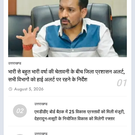
5
मुख्यमंत्री धामी की सुरक्षा प्राथमिकता:
उत्तराखण्ड
सीसीटीवी, ड्रोन और स्वास्थ्य सेवाओं के
भारी से बहुत भारी वर्षा की चेतावनी के बीच जिला प्रशासन अलर्ट,
बीच शिवभक्तों के लिए बनाया सुरक्षित
उत्तराखण्ड
सभी विभागों को हाई अलर्ट पर रहने के निर्देश
01
कांवड़ मार्ग
August 5, 2026
6
एसआईआर प्रक्रिया की निगरानी के लिए
उत्तराखण्ड
प्रदेश कांग्रेस मुख्यालय में कंट्रोल रूम
02
एमडीडीए बोर्ड बैठक में 25 विकास प्रस्तावों को मिली मंजूरी,
का शुभारंभ
उत्तराखण्ड
देहरादून-मसूरी के नियोजित विकास को मिलेगी रफ्तार
7
उत्तराखण्ड