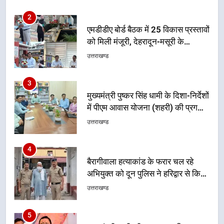
नियोजित विकास को मिलेगी रफ्तार
उत्तराखण्ड
3
मुख्यमंत्री पुष्कर सिंह धामी के दिशा-निर्देशों
में पीएम आवास योजना (शहरी) की प्रगति
की हुई समीक्षा
उत्तराखण्ड
4
बैरागीवाला हत्याकांड के फरार चल रहे
अभियुक्त को दून पुलिस ने हरिद्वार से किया
गिरफ्तार
उत्तराखण्ड
5
मुख्यमंत्री धामी की सुरक्षा प्राथमिकता:
सीसीटीवी, ड्रोन और स्वास्थ्य सेवाओं के
बीच शिवभक्तों के लिए बनाया सुरक्षित
उत्तराखण्ड
कांवड़ मार्ग