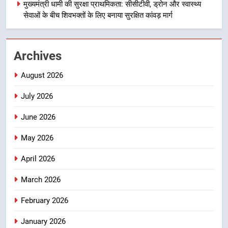
मुख्यमंत्री धामी की सुरक्षा प्राथमिकता: सीसीटीवी, ड्रोन और स्वास्थ्य
जिला प्रशासन अलर्ट, सभी विभागों को हाई
सेवाओं के बीच शिवभक्तों के लिए बनाया सुरक्षित कांवड़ मार्ग
अलर्ट पर रहने के निर्देश
उत्तराखण्ड
2
Archives
एमडीडीए बोर्ड बैठक में 25 विकास प्रस्तावों
को मिली मंजूरी, देहरादून-मसूरी के
August 2026
नियोजित विकास को मिलेगी रफ्तार
उत्तराखण्ड
July 2026
June 2026
3
मुख्यमंत्री पुष्कर सिंह धामी के दिशा-निर्देशों
May 2026
में पीएम आवास योजना (शहरी) की प्रगति
की हुई समीक्षा
उत्तराखण्ड
April 2026
March 2026
4
बैरागीवाला हत्याकांड के फरार चल रहे
February 2026
अभियुक्त को दून पुलिस ने हरिद्वार से किया
January 2026
गिरफ्तार
उत्तराखण्ड