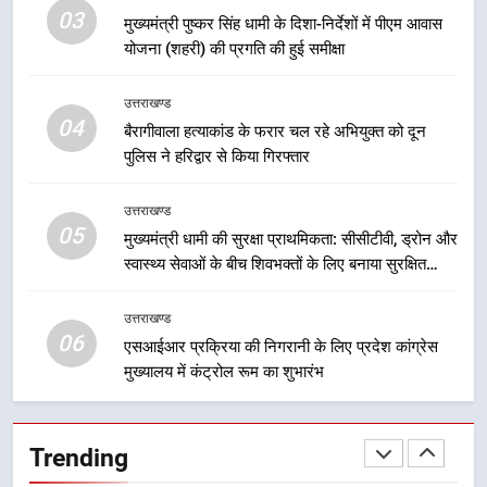
सड़क सुरक्षा पर डीएम का सख्त एक्शन,
03
मुख्यमंत्री पुष्कर सिंह धामी के दिशा-निर्देशों में पीएम आवास
ब्लैक स्पॉट होंगे सुरक्षित, हर माह होगी
योजना (शहरी) की प्रगति की हुई समीक्षा
प्रगति समीक्षा
उत्तराखण्ड
उत्तराखण्ड
04
बैरागीवाला हत्याकांड के फरार चल रहे अभियुक्त को दून
8
पुलिस ने हरिद्वार से किया गिरफ्तार
महाराज की राजस्थान के मुख्यमंत्री से
शिष्टाचार भेंट पर्यटन और सांस्कृतिक
उत्तराखण्ड
गतिविधियों के विस्तार पर हुई चर्चा
उत्तराखण्ड
05
मुख्यमंत्री धामी की सुरक्षा प्राथमिकता: सीसीटीवी, ड्रोन और
स्वास्थ्य सेवाओं के बीच शिवभक्तों के लिए बनाया सुरक्षित
1
कांवड़ मार्ग
भारी से बहुत भारी वर्षा की चेतावनी के बीच
उत्तराखण्ड
जिला प्रशासन अलर्ट, सभी विभागों को हाई
06
एसआईआर प्रक्रिया की निगरानी के लिए प्रदेश कांग्रेस
अलर्ट पर रहने के निर्देश
उत्तराखण्ड
मुख्यालय में कंट्रोल रूम का शुभारंभ
2
एमडीडीए बोर्ड बैठक में 25 विकास प्रस्तावों
Trending
को मिली मंजूरी, देहरादून-मसूरी के