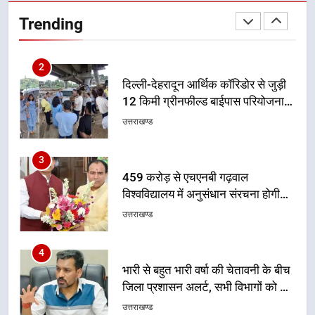
दिल्ली-देहरादून आर्थिक कॉरिडोर से जुड़ी
12 किमी ग्रीनफील्ड बाईपास परियोजना
Trending
का डीएम ने किया निरीक्षण; समयबद्ध एवं
उत्तराखण्ड
गुणवत्तापूर्ण निर्माण सुनिश्चित करने के
निर्देश, सुरक्षा मानकों से कोई समझौता
3
नहींः डीएम
459 करोड़ से एचएनबी गढ़वाल
विश्वविद्यालय में अनुसंधान संरचना होगी
सुदृढ
उत्तराखण्ड
4
भारी से बहुत भारी वर्षा की चेतावनी के बीच
जिला प्रशासन अलर्ट, सभी विभागों को हाई
अलर्ट पर रहने के निर्देश
उत्तराखण्ड
5
एमडीडीए बोर्ड बैठक में 25 विकास प्रस्तावों
को मिली मंजूरी, देहरादून-मसूरी के