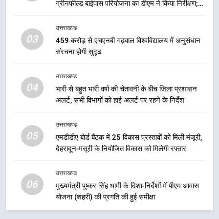
ग्रीनफील्ड बाईपास परियोजना का डीएम ने किया निरीक्षण;
समयबद्ध एवं गुणवत्तापूर्ण निर्माण सुनिश्चित करने के निर्देश,
7
सुरक्षा मानकों से कोई समझौता नहींः डीएम
बैरागीवाला हत्याकांड के फरार चल रहे
उत्तराखण्ड
03
अभियुक्त को दून पुलिस ने हरिद्वार से किया
459 करोड़ से एचएनबी गढ़वाल विश्वविद्यालय में अनुसंधान
गिरफ्तार
संरचना होगी सुदृढ
उत्तराखण्ड
उत्तराखण्ड
8
04
भारी से बहुत भारी वर्षा की चेतावनी के बीच जिला प्रशासन
भारी बारिश का अलर्ट! 6 अगस्त को
अलर्ट, सभी विभागों को हाई अलर्ट पर रहने के निर्देश
देहरादून में स्कूल बंद
उत्तराखण्ड
उत्तराखण्ड
05
एमडीडीए बोर्ड बैठक में 25 विकास प्रस्तावों को मिली मंजूरी,
1
देहरादून-मसूरी के नियोजित विकास को मिलेगी रफ्तार
मुख्यमंत्री धामी बोले- युवाओं को रोजगार
देना सरकार की सर्वोच्च प्राथमिकता, आने
उत्तराखण्ड
वाले महीनों में हजारों पदों पर की जाएगी
उत्तराखण्ड
06
मुख्यमंत्री पुष्कर सिंह धामी के दिशा-निर्देशों में पीएम आवास
भर्ती
योजना (शहरी) की प्रगति की हुई समीक्षा
2