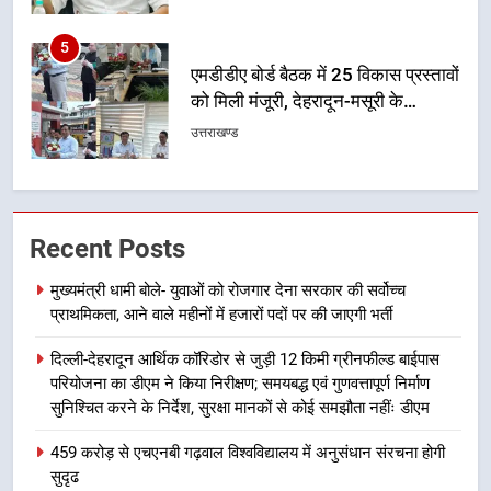
नियोजित विकास को मिलेगी रफ्तार
उत्तराखण्ड
6
मुख्यमंत्री पुष्कर सिंह धामी के दिशा-निर्देशों
में पीएम आवास योजना (शहरी) की प्रगति
की हुई समीक्षा
उत्तराखण्ड
7
बैरागीवाला हत्याकांड के फरार चल रहे
Recent Posts
अभियुक्त को दून पुलिस ने हरिद्वार से किया
गिरफ्तार
मुख्यमंत्री धामी बोले- युवाओं को रोजगार देना सरकार की सर्वोच्च
उत्तराखण्ड
प्राथमिकता, आने वाले महीनों में हजारों पदों पर की जाएगी भर्ती
8
दिल्ली-देहरादून आर्थिक कॉरिडोर से जुड़ी 12 किमी ग्रीनफील्ड बाईपास
भारी बारिश का अलर्ट! 6 अगस्त को
परियोजना का डीएम ने किया निरीक्षण; समयबद्ध एवं गुणवत्तापूर्ण निर्माण
देहरादून में स्कूल बंद
सुनिश्चित करने के निर्देश, सुरक्षा मानकों से कोई समझौता नहींः डीएम
उत्तराखण्ड
459 करोड़ से एचएनबी गढ़वाल विश्वविद्यालय में अनुसंधान संरचना होगी
सुदृढ