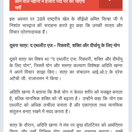
आने वाले महीनों में हजारों पदों पर की जाएगी
भर्ती
इस अवसर पर 38वें राष्ट्रीय खेल के सीईओ अमित सिन्हा जी ने
निशांत भारद्वाज की सराहना करते हुए कहा कि उनकी यात्रा और
विचार प्रेरणादायक हैं।
दूसरा सत्र: द एथलीट एज – रिकवरी, शक्ति और दीर्घायु के लिए योग
दूसरे सत्र का विषय था “द एथलीट एज: रिकवरी, शक्ति और दीर्घायु
के लिए योग”, जिसमें योग और समग्र कल्याण विशेषज्ञ अदिति खन्ना
ने अपने विचार साझा किए। सत्र का संचालन आई.ओ.ए के प्रेस
अटैची जी. राजारामन ने किया।
अदिति खन्ना ने बताया कि कैसे योग न केवल शरीर को मजबूत बनाता
है, बल्कि मानसिक शक्ति को भी बढ़ाता है। उन्होंने कहा कि योग एक
एथलीट को अधिक लचीला बनाता है और एकाग्रता तथा मानसिक
संतुलन बनाए रखने में मदद करता है।
सत्र के दौरान, अदिति खन्ना ने मंच पर कुछ वॉलंटियर को आमंत्रित
किया और उन्हें विभिन्न योग आसनों का अभ्यास कराया। इनमें