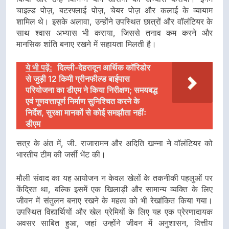
चाइल्ड पोज़, बटरफ्लाई पोज़, चेयर पोज़ और कलाई के व्यायाम
शामिल थे। इसके अलावा, उन्होंने उपस्थित छात्रों और वॉलंटियर के
साथ श्वास अभ्यास भी कराया, जिससे तनाव कम करने और
मानसिक शांति बनाए रखने में सहायता मिलती है।
ये भी पढ़ें:
दिल्ली-देहरादून आर्थिक कॉरिडोर
से जुड़ी 12 किमी ग्रीनफील्ड बाईपास
परियोजना का डीएम ने किया निरीक्षण; समयबद्ध
एवं गुणवत्तापूर्ण निर्माण सुनिश्चित करने के
निर्देश, सुरक्षा मानकों से कोई समझौता नहींः
डीएम
सत्र के अंत में, जी. राजारामन और अदिति खन्ना ने वॉलंटियर को
भारतीय टीम की जर्सी भेंट की।
मौली संवाद का यह आयोजन न केवल खेलों के तकनीकी पहलुओं पर
केंद्रित था, बल्कि इसमें एक खिलाड़ी और सामान्य व्यक्ति के लिए
जीवन में संतुलन बनाए रखने के महत्व को भी रेखांकित किया गया।
उपस्थित विद्यार्थियों और खेल प्रेमियों के लिए यह एक प्रेरणादायक
अवसर साबित हुआ, जहां उन्होंने जीवन में अनुशासन, वित्तीय