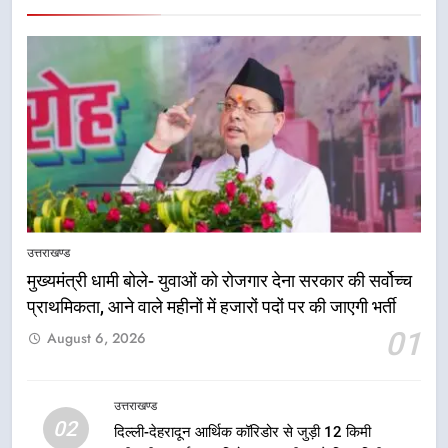
5
एमडीडीए बोर्ड बैठक में 25 विकास प्रस्तावों
उत्तराखण्ड
को मिली मंजूरी, देहरादून-मसूरी के
मुख्यमंत्री धामी बोले- युवाओं को रोजगार देना सरकार की सर्वोच्च
नियोजित विकास को मिलेगी रफ्तार
उत्तराखण्ड
प्राथमिकता, आने वाले महीनों में हजारों पदों पर की जाएगी भर्ती
01
August 6, 2026
6
मुख्यमंत्री पुष्कर सिंह धामी के दिशा-निर्देशों
में पीएम आवास योजना (शहरी) की प्रगति
उत्तराखण्ड
की हुई समीक्षा
उत्तराखण्ड
02
दिल्ली-देहरादून आर्थिक कॉरिडोर से जुड़ी 12 किमी