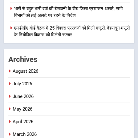
1
भारी से बहुत भारी वर्षा की चेतावनी के बीच जिला प्रशासन अलर्ट, सभी
मुख्यमंत्री धामी बोले- युवाओं को रोजगार
विभागों को हाई अलर्ट पर रहने के निर्देश
देना सरकार की सर्वोच्च प्राथमिकता, आने
वाले महीनों में हजारों पदों पर की जाएगी
उत्तराखण्ड
एमडीडीए बोर्ड बैठक में 25 विकास प्रस्तावों को मिली मंजूरी, देहरादून-मसूरी
भर्ती
के नियोजित विकास को मिलेगी रफ्तार
2
दिल्ली-देहरादून आर्थिक कॉरिडोर से जुड़ी
12 किमी ग्रीनफील्ड बाईपास परियोजना
Archives
का डीएम ने किया निरीक्षण; समयबद्ध एवं
उत्तराखण्ड
August 2026
गुणवत्तापूर्ण निर्माण सुनिश्चित करने के
निर्देश, सुरक्षा मानकों से कोई समझौता
3
July 2026
नहींः डीएम
459 करोड़ से एचएनबी गढ़वाल
June 2026
विश्वविद्यालय में अनुसंधान संरचना होगी
सुदृढ
उत्तराखण्ड
May 2026
April 2026
4
भारी से बहुत भारी वर्षा की चेतावनी के बीच
March 2026