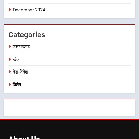
December 2024
8
भारी बारिश का अलर्ट! 6 अगस्त को
देहरादून में स्कूल बंद
Categories
उत्तराखण्ड
उत्तराखण्ड
खेल
देश-विदेश
विशेष