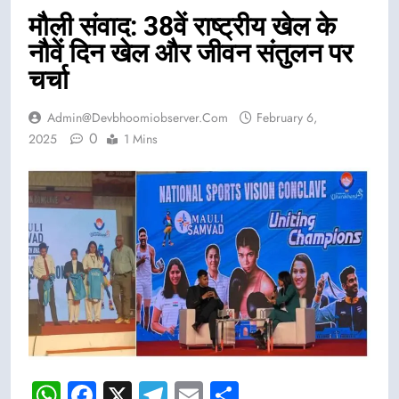
मौली संवाद: 38वें राष्ट्रीय खेल के
नौवें दिन खेल और जीवन संतुलन पर
चर्चा
Admin@devbhoomiobserver.com
February 6,
0
2025
1 Mins
WhatsApp
Facebook
X
Telegram
Email
Share