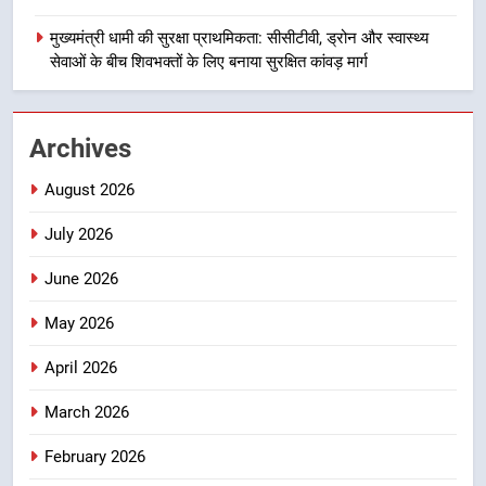
जिला प्रशासन अलर्ट, सभी विभागों को हाई
अलर्ट पर रहने के निर्देश
मुख्यमंत्री धामी की सुरक्षा प्राथमिकता: सीसीटीवी, ड्रोन और स्वास्थ्य
उत्तराखण्ड
सेवाओं के बीच शिवभक्तों के लिए बनाया सुरक्षित कांवड़ मार्ग
2
एमडीडीए बोर्ड बैठक में 25 विकास प्रस्तावों
Archives
को मिली मंजूरी, देहरादून-मसूरी के
नियोजित विकास को मिलेगी रफ्तार
उत्तराखण्ड
August 2026
July 2026
3
मुख्यमंत्री पुष्कर सिंह धामी के दिशा-निर्देशों
June 2026
में पीएम आवास योजना (शहरी) की प्रगति
की हुई समीक्षा
May 2026
उत्तराखण्ड
April 2026
4
बैरागीवाला हत्याकांड के फरार चल रहे
March 2026
अभियुक्त को दून पुलिस ने हरिद्वार से किया
February 2026
गिरफ्तार
उत्तराखण्ड