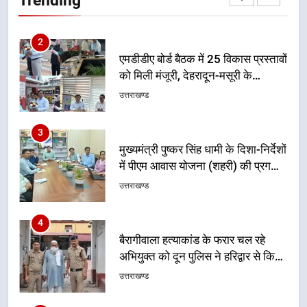
नियोजित विकास को मिलेगी रफ्तार
उत्तराखण्ड
3
मुख्यमंत्री पुष्कर सिंह धामी के दिशा-निर्देशों
में पीएम आवास योजना (शहरी) की प्रगति
की हुई समीक्षा
उत्तराखण्ड
4
बैरागीवाला हत्याकांड के फरार चल रहे
अभियुक्त को दून पुलिस ने हरिद्वार से किया
गिरफ्तार
उत्तराखण्ड
5
मुख्यमंत्री धामी की सुरक्षा प्राथमिकता:
सीसीटीवी, ड्रोन और स्वास्थ्य सेवाओं के
बीच शिवभक्तों के लिए बनाया सुरक्षित
उत्तराखण्ड
कांवड़ मार्ग