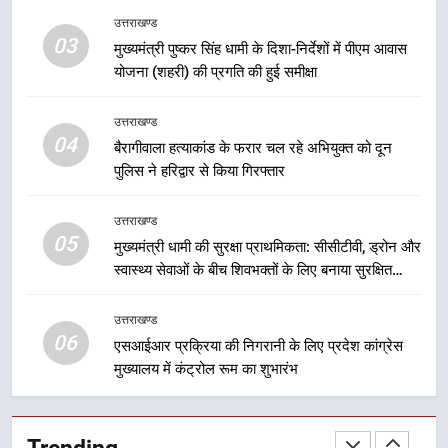
सड़क सुरक्षा पर डीएम का सख्त एक्शन,
उत्तराखण्ड
ब्लैक स्पॉट होंगे सुरक्षित, हर माह होगी
03
मुख्यमंत्री पुष्कर सिंह धामी के दिशा-निर्देशों में पीएम आवास
प्रगति समीक्षा
उत्तराखण्ड
योजना (शहरी) की प्रगति की हुई समीक्षा
8
उत्तराखण्ड
महाराज की राजस्थान के मुख्यमंत्री से
04
बैरागीवाला हत्याकांड के फरार चल रहे अभियुक्त को दून
शिष्टाचार भेंट पर्यटन और सांस्कृतिक
पुलिस ने हरिद्वार से किया गिरफ्तार
गतिविधियों के विस्तार पर हुई चर्चा
उत्तराखण्ड
उत्तराखण्ड
05
1
मुख्यमंत्री धामी की सुरक्षा प्राथमिकता: सीसीटीवी, ड्रोन और
स्वास्थ्य सेवाओं के बीच शिवभक्तों के लिए बनाया सुरक्षित
भारी से बहुत भारी वर्षा की चेतावनी के बीच
कांवड़ मार्ग
जिला प्रशासन अलर्ट, सभी विभागों को हाई
अलर्ट पर रहने के निर्देश
उत्तराखण्ड
उत्तराखण्ड
06
एसआईआर प्रक्रिया की निगरानी के लिए प्रदेश कांग्रेस
मुख्यालय में कंट्रोल रूम का शुभारंभ
2
एमडीडीए बोर्ड बैठक में 25 विकास प्रस्तावों
को मिली मंजूरी, देहरादून-मसूरी के
Trending