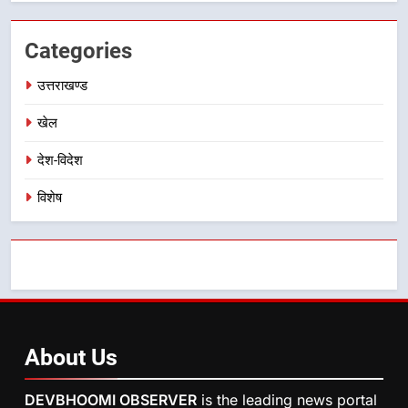
महाराज की राजस्थान के मुख्यमंत्री से
शिष्टाचार भेंट पर्यटन और सांस्कृतिक
Categories
गतिविधियों के विस्तार पर हुई चर्चा
उत्तराखण्ड
उत्तराखण्ड
खेल
देश-विदेश
विशेष
About
Us
DEVBHOOMI OBSERVER
is the leading news portal