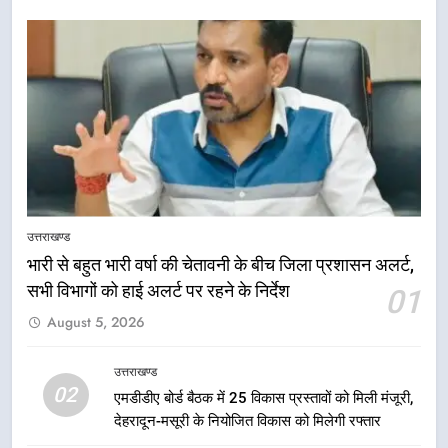
5
मुख्यमंत्री धामी की सुरक्षा प्राथमिकता:
सीसीटीवी, ड्रोन और स्वास्थ्य सेवाओं के
उत्तराखण्ड
बीच शिवभक्तों के लिए बनाया सुरक्षित
उत्तराखण्ड
कांवड़ मार्ग
भारी से बहुत भारी वर्षा की चेतावनी के बीच जिला प्रशासन अलर्ट,
सभी विभागों को हाई अलर्ट पर रहने के निर्देश
01
6
August 5, 2026
एसआईआर प्रक्रिया की निगरानी के लिए
प्रदेश कांग्रेस मुख्यालय में कंट्रोल रूम
का शुभारंभ
उत्तराखण्ड
उत्तराखण्ड
02
एमडीडीए बोर्ड बैठक में 25 विकास प्रस्तावों को मिली मंजूरी,
देहरादून-मसूरी के नियोजित विकास को मिलेगी रफ्तार
7