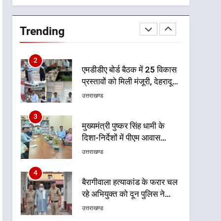
1
भारी से बहुत भारी वर्षा की चेतावनी
के बीच जिला प्रशासन अलर्ट, सभी
Trending
विभागों को हाई अलर्ट पर रहने के
उत्तराखण्ड
निर्देश
2
एमडीडीए बोर्ड बैठक में 25 विकास
प्रस्तावों को मिली मंजूरी, देहरादून-
मसूरी के नियोजित विकास को
उत्तराखण्ड
मिलेगी रफ्तार
3
मुख्यमंत्री पुष्कर सिंह धामी के
दिशा-निर्देशों में पीएम आवास
योजना (शहरी) की प्रगति की हुई
उत्तराखण्ड
समीक्षा
4
बैरागीवाला हत्याकांड के फरार चल
रहे अभियुक्त को दून पुलिस ने
हरिद्वार से किया गिरफ्तार
उत्तराखण्ड