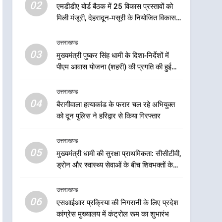
5
02
एमडीडीए बोर्ड बैठक में 25 विकास प्रस्तावों को
मुख्यमंत्री धामी की सुरक्षा
मिली मंजूरी, देहरादून-मसूरी के नियोजित विकास
प्राथमिकता: सीसीटीवी, ड्रोन और
को मिलेगी रफ्तार
स्वास्थ्य सेवाओं के बीच शिवभक्तों
उत्तराखण्ड
उत्तराखण्ड
के लिए बनाया सुरक्षित कांवड़ मार्ग
03
मुख्यमंत्री पुष्कर सिंह धामी के दिशा-निर्देशों में
6
एसआईआर प्रक्रिया की निगरानी
पीएम आवास योजना (शहरी) की प्रगति की हुई
के लिए प्रदेश कांग्रेस मुख्यालय में
समीक्षा
कंट्रोल रूम का शुभारंभ
उत्तराखण्ड
उत्तराखण्ड
04
बैरागीवाला हत्याकांड के फरार चल रहे अभियुक्त
7
को दून पुलिस ने हरिद्वार से किया गिरफ्तार
सड़क सुरक्षा पर डीएम का सख्त
एक्शन, ब्लैक स्पॉट होंगे सुरक्षित, हर
उत्तराखण्ड
माह होगी प्रगति समीक्षा
उत्तराखण्ड
05
मुख्यमंत्री धामी की सुरक्षा प्राथमिकता: सीसीटीवी,
ड्रोन और स्वास्थ्य सेवाओं के बीच शिवभक्तों के
8
लिए बनाया सुरक्षित कांवड़ मार्ग
महाराज की राजस्थान के
उत्तराखण्ड
मुख्यमंत्री से शिष्टाचार भेंट पर्यटन
06
और सांस्कृतिक गतिविधियों के
एसआईआर प्रक्रिया की निगरानी के लिए प्रदेश
उत्तराखण्ड
कांग्रेस मुख्यालय में कंट्रोल रूम का शुभारंभ
विस्तार पर हुई चर्चा