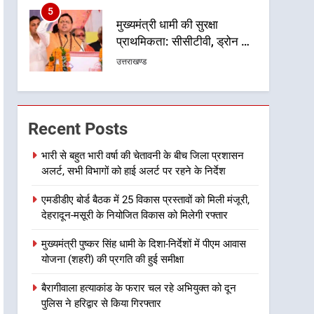
5
मुख्यमंत्री धामी की सुरक्षा
प्राथमिकता: सीसीटीवी, ड्रोन और
स्वास्थ्य सेवाओं के बीच शिवभक्तों
उत्तराखण्ड
के लिए बनाया सुरक्षित कांवड़ मार्ग
6
एसआईआर प्रक्रिया की निगरानी
के लिए प्रदेश कांग्रेस मुख्यालय में
Recent Posts
कंट्रोल रूम का शुभारंभ
उत्तराखण्ड
भारी से बहुत भारी वर्षा की चेतावनी के बीच जिला प्रशासन
अलर्ट, सभी विभागों को हाई अलर्ट पर रहने के निर्देश
7
सड़क सुरक्षा पर डीएम का सख्त
एमडीडीए बोर्ड बैठक में 25 विकास प्रस्तावों को मिली मंजूरी,
एक्शन, ब्लैक स्पॉट होंगे सुरक्षित, हर
देहरादून-मसूरी के नियोजित विकास को मिलेगी रफ्तार
माह होगी प्रगति समीक्षा
उत्तराखण्ड
मुख्यमंत्री पुष्कर सिंह धामी के दिशा-निर्देशों में पीएम आवास
8
योजना (शहरी) की प्रगति की हुई समीक्षा
महाराज की राजस्थान के
मुख्यमंत्री से शिष्टाचार भेंट पर्यटन
बैरागीवाला हत्याकांड के फरार चल रहे अभियुक्त को दून
और सांस्कृतिक गतिविधियों के
उत्तराखण्ड
पुलिस ने हरिद्वार से किया गिरफ्तार