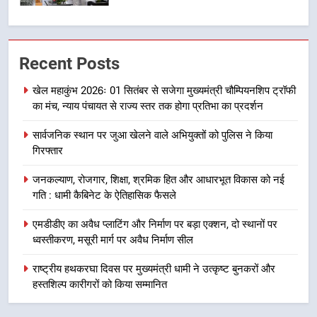
6
उत्तराखंड कांग्रेस में बड़ा संगठनात्मक
Recent Posts
फेरबदल, नई कार्यकारिणी और समितियों
का गठन
उत्तराखण्ड
खेल महाकुंभ 2026ः 01 सितंबर से सजेगा मुख्यमंत्री चौम्पियनशिप ट्रॉफी
का मंच, न्याय पंचायत से राज्य स्तर तक होगा प्रतिभा का प्रदर्शन
7
सार्वजनिक स्थान पर जुआ खेलने वाले अभियुक्तों को पुलिस ने किया
मुख्यमंत्री धामी बोले- युवाओं को रोजगार
गिरफ्तार
देना सरकार की सर्वोच्च प्राथमिकता, आने
वाले महीनों में हजारों पदों पर की जाएगी
उत्तराखण्ड
जनकल्याण, रोजगार, शिक्षा, श्रमिक हित और आधारभूत विकास को नई
भर्ती
गति : धामी कैबिनेट के ऐतिहासिक फैसले
8
एमडीडीए का अवैध प्लाटिंग और निर्माण पर बड़ा एक्शन, दो स्थानों पर
दिल्ली-देहरादून आर्थिक कॉरिडोर से जुड़ी
ध्वस्तीकरण, मसूरी मार्ग पर अवैध निर्माण सील
12 किमी ग्रीनफील्ड बाईपास परियोजना
का डीएम ने किया निरीक्षण; समयबद्ध एवं
राष्ट्रीय हथकरघा दिवस पर मुख्यमंत्री धामी ने उत्कृष्ट बुनकरों और
उत्तराखण्ड
गुणवत्तापूर्ण निर्माण सुनिश्चित करने के
हस्तशिल्प कारीगरों को किया सम्मानित
निर्देश, सुरक्षा मानकों से कोई समझौता
1
नहींः डीएम