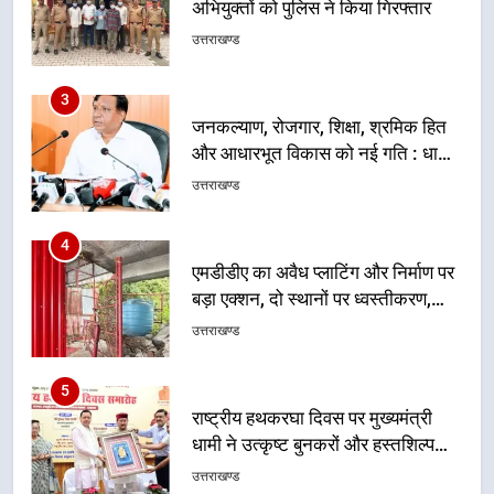
अभियुक्तों को पुलिस ने किया गिरफ्तार
उत्तराखण्ड
3
जनकल्याण, रोजगार, शिक्षा, श्रमिक हित
और आधारभूत विकास को नई गति : धामी
कैबिनेट के ऐतिहासिक फैसले
उत्तराखण्ड
4
एमडीडीए का अवैध प्लाटिंग और निर्माण पर
बड़ा एक्शन, दो स्थानों पर ध्वस्तीकरण,
मसूरी मार्ग पर अवैध निर्माण सील
उत्तराखण्ड
5
राष्ट्रीय हथकरघा दिवस पर मुख्यमंत्री
धामी ने उत्कृष्ट बुनकरों और हस्तशिल्प
कारीगरों को किया सम्मानित
उत्तराखण्ड