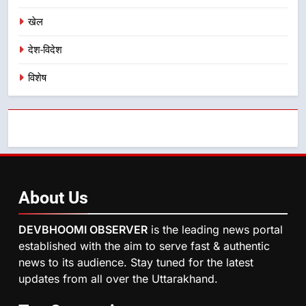
8
खेल
दिल्ली-देहरादून आर्थिक कॉरिडोर से जुड़ी
12 किमी ग्रीनफील्ड बाईपास परियोजना
देश-विदेश
का डीएम ने किया निरीक्षण; समयबद्ध एवं
उत्तराखण्ड
गुणवत्तापूर्ण निर्माण सुनिश्चित करने के
विशेष
निर्देश, सुरक्षा मानकों से कोई समझौता
नहींः डीएम
About
Us
DEVBHOOMI OBSERVER
is the leading news portal
established with the aim to serve fast & authentic
news to its audience. Stay tuned for the latest
updates from all over the Uttarakhand.