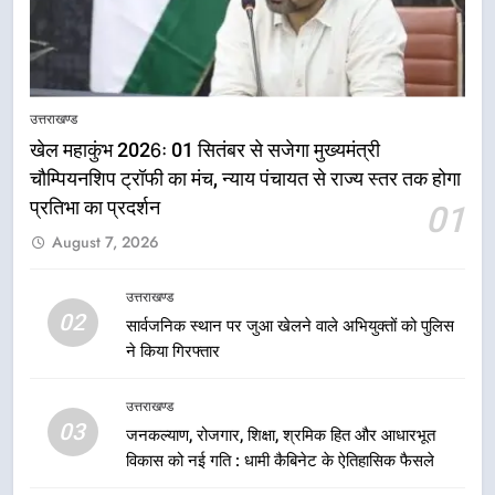
उत्तराखण्ड
खेल महाकुंभ 2026ः 01 सितंबर से सजेगा मुख्यमंत्री
चौम्पियनशिप ट्रॉफी का मंच, न्याय पंचायत से राज्य स्तर तक होगा
प्रतिभा का प्रदर्शन
01
5
August 7, 2026
राष्ट्रीय हथकरघा दिवस पर मुख्यमंत्री
धामी ने उत्कृष्ट बुनकरों और हस्तशिल्प
कारीगरों को किया सम्मानित
उत्तराखण्ड
उत्तराखण्ड
02
सार्वजनिक स्थान पर जुआ खेलने वाले अभियुक्तों को पुलिस
ने किया गिरफ्तार
6
उत्तराखंड कांग्रेस में बड़ा संगठनात्मक
उत्तराखण्ड
फेरबदल, नई कार्यकारिणी और समितियों
03
जनकल्याण, रोजगार, शिक्षा, श्रमिक हित और आधारभूत
का गठन
उत्तराखण्ड
विकास को नई गति : धामी कैबिनेट के ऐतिहासिक फैसले