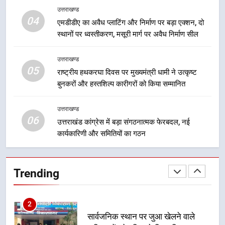
7
उत्तराखण्ड
मुख्यमंत्री धामी बोले- युवाओं को रोजगार
04
एमडीडीए का अवैध प्लाटिंग और निर्माण पर बड़ा एक्शन, दो
देना सरकार की सर्वोच्च प्राथमिकता, आने
स्थानों पर ध्वस्तीकरण, मसूरी मार्ग पर अवैध निर्माण सील
वाले महीनों में हजारों पदों पर की जाएगी
उत्तराखण्ड
भर्ती
उत्तराखण्ड
05
8
राष्ट्रीय हथकरघा दिवस पर मुख्यमंत्री धामी ने उत्कृष्ट
बुनकरों और हस्तशिल्प कारीगरों को किया सम्मानित
दिल्ली-देहरादून आर्थिक कॉरिडोर से जुड़ी
12 किमी ग्रीनफील्ड बाईपास परियोजना
का डीएम ने किया निरीक्षण; समयबद्ध एवं
उत्तराखण्ड
उत्तराखण्ड
06
गुणवत्तापूर्ण निर्माण सुनिश्चित करने के
उत्तराखंड कांग्रेस में बड़ा संगठनात्मक फेरबदल, नई
निर्देश, सुरक्षा मानकों से कोई समझौता
कार्यकारिणी और समितियों का गठन
1
नहींः डीएम
खेल महाकुंभ 2026ः 01 सितंबर से सजेगा
मुख्यमंत्री चौम्पियनशिप ट्रॉफी का मंच,
Trending
न्याय पंचायत से राज्य स्तर तक होगा
उत्तराखण्ड
प्रतिभा का प्रदर्शन
2
सार्वजनिक स्थान पर जुआ खेलने वाले