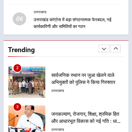
12 किमी ग्रीनफील्ड बाईपास परियोजना
का डीएम ने किया निरीक्षण; समयबद्ध एवं
उत्तराखण्ड
उत्तराखण्ड
06
गुणवत्तापूर्ण निर्माण सुनिश्चित करने के
उत्तराखंड कांग्रेस में बड़ा संगठनात्मक फेरबदल, नई
निर्देश, सुरक्षा मानकों से कोई समझौता
कार्यकारिणी और समितियों का गठन
1
नहींः डीएम
खेल महाकुंभ 2026ः 01 सितंबर से सजेगा
मुख्यमंत्री चौम्पियनशिप ट्रॉफी का मंच,
Trending
न्याय पंचायत से राज्य स्तर तक होगा
उत्तराखण्ड
प्रतिभा का प्रदर्शन
2
सार्वजनिक स्थान पर जुआ खेलने वाले
अभियुक्तों को पुलिस ने किया गिरफ्तार
उत्तराखण्ड
3
जनकल्याण, रोजगार, शिक्षा, श्रमिक हित
और आधारभूत विकास को नई गति : धामी
कैबिनेट के ऐतिहासिक फैसले
उत्तराखण्ड