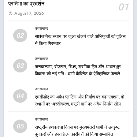
प्रतिभा का प्रदर्शन
01
5
August 7, 2026
राष्ट्रीय हथकरघा दिवस पर मुख्यमंत्री
धामी ने उत्कृष्ट बुनकरों और हस्तशिल्प
कारीगरों को किया सम्मानित
उत्तराखण्ड
उत्तराखण्ड
02
सार्वजनिक स्थान पर जुआ खेलने वाले अभियुक्तों को पुलिस
ने किया गिरफ्तार
6
उत्तराखंड कांग्रेस में बड़ा संगठनात्मक
उत्तराखण्ड
फेरबदल, नई कार्यकारिणी और समितियों
03
जनकल्याण, रोजगार, शिक्षा, श्रमिक हित और आधारभूत
का गठन
उत्तराखण्ड
विकास को नई गति : धामी कैबिनेट के ऐतिहासिक फैसले
7
उत्तराखण्ड
मुख्यमंत्री धामी बोले- युवाओं को रोजगार
04
एमडीडीए का अवैध प्लाटिंग और निर्माण पर बड़ा एक्शन, दो
देना सरकार की सर्वोच्च प्राथमिकता, आने
स्थानों पर ध्वस्तीकरण, मसूरी मार्ग पर अवैध निर्माण सील
वाले महीनों में हजारों पदों पर की जाएगी
उत्तराखण्ड
भर्ती
उत्तराखण्ड
05
8
राष्ट्रीय हथकरघा दिवस पर मुख्यमंत्री धामी ने उत्कृष्ट
बुनकरों और हस्तशिल्प कारीगरों को किया सम्मानित
दिल्ली-देहरादून आर्थिक कॉरिडोर से जुड़ी