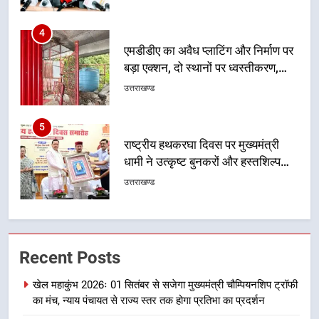
4
एमडीडीए का अवैध प्लाटिंग और निर्माण पर
बड़ा एक्शन, दो स्थानों पर ध्वस्तीकरण,
मसूरी मार्ग पर अवैध निर्माण सील
उत्तराखण्ड
5
राष्ट्रीय हथकरघा दिवस पर मुख्यमंत्री
धामी ने उत्कृष्ट बुनकरों और हस्तशिल्प
कारीगरों को किया सम्मानित
उत्तराखण्ड
6
उत्तराखंड कांग्रेस में बड़ा संगठनात्मक
Recent Posts
फेरबदल, नई कार्यकारिणी और समितियों
का गठन
उत्तराखण्ड
खेल महाकुंभ 2026ः 01 सितंबर से सजेगा मुख्यमंत्री चौम्पियनशिप ट्रॉफी
का मंच, न्याय पंचायत से राज्य स्तर तक होगा प्रतिभा का प्रदर्शन
7