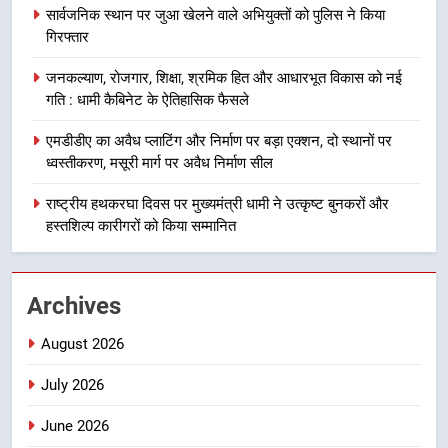
सार्वजनिक स्थान पर जुआ खेलने वाले अभियुक्तों को पुलिस ने किया
मुख्यमंत्री धामी बोले- युवाओं को रोजगार
गिरफ्तार
देना सरकार की सर्वोच्च प्राथमिकता, आने
वाले महीनों में हजारों पदों पर की जाएगी
उत्तराखण्ड
जनकल्याण, रोजगार, शिक्षा, श्रमिक हित और आधारभूत विकास को नई
भर्ती
गति : धामी कैबिनेट के ऐतिहासिक फैसले
8
एमडीडीए का अवैध प्लाटिंग और निर्माण पर बड़ा एक्शन, दो स्थानों पर
दिल्ली-देहरादून आर्थिक कॉरिडोर से जुड़ी
ध्वस्तीकरण, मसूरी मार्ग पर अवैध निर्माण सील
12 किमी ग्रीनफील्ड बाईपास परियोजना
का डीएम ने किया निरीक्षण; समयबद्ध एवं
राष्ट्रीय हथकरघा दिवस पर मुख्यमंत्री धामी ने उत्कृष्ट बुनकरों और
उत्तराखण्ड
गुणवत्तापूर्ण निर्माण सुनिश्चित करने के
हस्तशिल्प कारीगरों को किया सम्मानित
निर्देश, सुरक्षा मानकों से कोई समझौता
1
नहींः डीएम
खेल महाकुंभ 2026ः 01 सितंबर से सजेगा
Archives
मुख्यमंत्री चौम्पियनशिप ट्रॉफी का मंच,
न्याय पंचायत से राज्य स्तर तक होगा
उत्तराखण्ड
August 2026
प्रतिभा का प्रदर्शन
July 2026
2
सार्वजनिक स्थान पर जुआ खेलने वाले
June 2026
अभियुक्तों को पुलिस ने किया गिरफ्तार