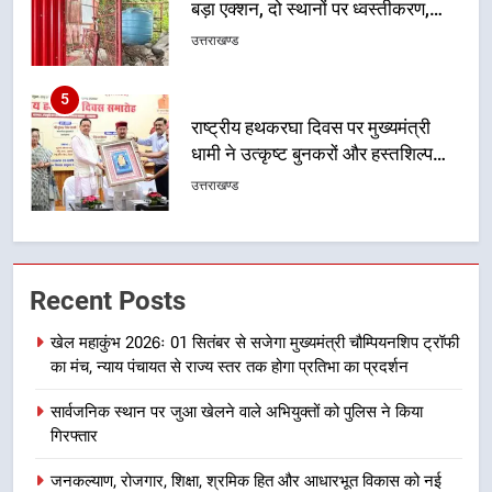
बड़ा एक्शन, दो स्थानों पर ध्वस्तीकरण,
मसूरी मार्ग पर अवैध निर्माण सील
उत्तराखण्ड
5
राष्ट्रीय हथकरघा दिवस पर मुख्यमंत्री
धामी ने उत्कृष्ट बुनकरों और हस्तशिल्प
कारीगरों को किया सम्मानित
उत्तराखण्ड
6
उत्तराखंड कांग्रेस में बड़ा संगठनात्मक
Recent Posts
फेरबदल, नई कार्यकारिणी और समितियों
का गठन
उत्तराखण्ड
खेल महाकुंभ 2026ः 01 सितंबर से सजेगा मुख्यमंत्री चौम्पियनशिप ट्रॉफी
का मंच, न्याय पंचायत से राज्य स्तर तक होगा प्रतिभा का प्रदर्शन
7
सार्वजनिक स्थान पर जुआ खेलने वाले अभियुक्तों को पुलिस ने किया
मुख्यमंत्री धामी बोले- युवाओं को रोजगार
गिरफ्तार
देना सरकार की सर्वोच्च प्राथमिकता, आने
वाले महीनों में हजारों पदों पर की जाएगी
उत्तराखण्ड
जनकल्याण, रोजगार, शिक्षा, श्रमिक हित और आधारभूत विकास को नई