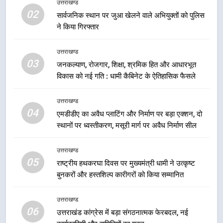
कारीगरों को किया सम्मानित
उत्तराखण्ड
उत्तराखण्ड
02
सार्वजनिक स्थान पर जुआ खेलने वाले अभियुक्तों को पुलिस
ने किया गिरफ्तार
6
उत्तराखंड कांग्रेस में बड़ा संगठनात्मक
उत्तराखण्ड
फेरबदल, नई कार्यकारिणी और समितियों
03
जनकल्याण, रोजगार, शिक्षा, श्रमिक हित और आधारभूत
का गठन
उत्तराखण्ड
विकास को नई गति : धामी कैबिनेट के ऐतिहासिक फैसले
7
उत्तराखण्ड
मुख्यमंत्री धामी बोले- युवाओं को रोजगार
04
एमडीडीए का अवैध प्लाटिंग और निर्माण पर बड़ा एक्शन, दो
देना सरकार की सर्वोच्च प्राथमिकता, आने
स्थानों पर ध्वस्तीकरण, मसूरी मार्ग पर अवैध निर्माण सील
वाले महीनों में हजारों पदों पर की जाएगी
उत्तराखण्ड
भर्ती
उत्तराखण्ड
05
8
राष्ट्रीय हथकरघा दिवस पर मुख्यमंत्री धामी ने उत्कृष्ट
बुनकरों और हस्तशिल्प कारीगरों को किया सम्मानित
दिल्ली-देहरादून आर्थिक कॉरिडोर से जुड़ी
12 किमी ग्रीनफील्ड बाईपास परियोजना
का डीएम ने किया निरीक्षण; समयबद्ध एवं
उत्तराखण्ड
उत्तराखण्ड
06
गुणवत्तापूर्ण निर्माण सुनिश्चित करने के
उत्तराखंड कांग्रेस में बड़ा संगठनात्मक फेरबदल, नई