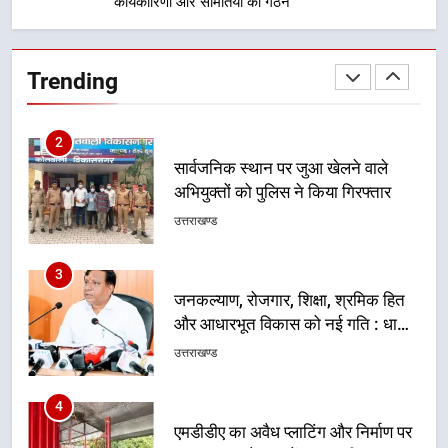
निर्देश, सुरक्षा मानकों से कोई समझौता
कार्यकारिणी और समितियों का गठन
1
नहींः डीएम
खेल महाकुंभ 2026ः 01 सितंबर से सजेगा
मुख्यमंत्री चौम्पियनशिप ट्रॉफी का मंच,
Trending
न्याय पंचायत से राज्य स्तर तक होगा
उत्तराखण्ड
प्रतिभा का प्रदर्शन
2
सार्वजनिक स्थान पर जुआ खेलने वाले
अभियुक्तों को पुलिस ने किया गिरफ्तार
उत्तराखण्ड
3
जनकल्याण, रोजगार, शिक्षा, श्रमिक हित
और आधारभूत विकास को नई गति : धामी
कैबिनेट के ऐतिहासिक फैसले
उत्तराखण्ड
4
एमडीडीए का अवैध प्लाटिंग और निर्माण पर