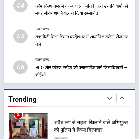
कावड़ मेले को सकुशल रूप से संपन्न कराने
04
कॉमनवेल्थ गेम्स में कांस्य पदक जीतने वाली उन्नति शर्मा को
के लिए खुद मैदान में उतरे एसएसपी दून
मेयर सौरभ थपलियाल ने किया सम्मानित
उत्तराखण्ड
उत्तराखण्ड
05
1
तकनीकी शिक्षा विभाग प्रदेशभर में आयोजित करेगा रोजगार
मेले
मुख्यमंत्री ने हर घर तिरंगा यात्रा
कार्यक्रम में किया प्रतिभाग, प्रदेशवासियों
से स्वतंत्रता दिवस पर अपने घरों में तिरंगा
उत्तराखण्ड
उत्तराखण्ड
06
फहराने का किया आवाह्न
BLO और फील्ड स्टॉफ को प्रोत्साहित करें जिलाधिकारी –
सीईओ
2
अवैध रूप से सट्टा खिलाने वाले अभियुक्त
को पुलिस ने किया गिरफ्तार
Trending
उत्तराखण्ड
3
विशेष स्वच्छता अभियान में डीएम एवं सचिव
विधिक सेवा प्राधिकरण ने किया प्रतिभाग,