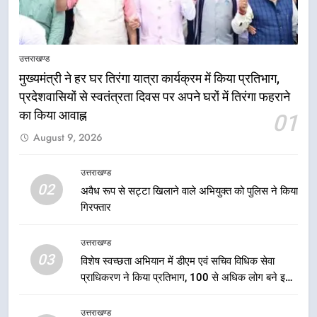
5
तकनीकी शिक्षा विभाग प्रदेशभर में
उत्तराखण्ड
आयोजित करेगा रोजगार मेले
मुख्यमंत्री ने हर घर तिरंगा यात्रा कार्यक्रम में किया प्रतिभाग,
उत्तराखण्ड
प्रदेशवासियों से स्वतंत्रता दिवस पर अपने घरों में तिरंगा फहराने
का किया आवाह्न
01
6
August 9, 2026
BLO और फील्ड स्टॉफ को प्रोत्साहित करें
जिलाधिकारी – सीईओ
उत्तराखण्ड
उत्तराखण्ड
02
अवैध रूप से सट्टा खिलाने वाले अभियुक्त को पुलिस ने किया
गिरफ्तार
7
हर घर तिरंगा अभियान को जन-जन तक
उत्तराखण्ड
पहुंचाने की तैयारी, 9 से 17 अगस्त तक
03
विशेष स्वच्छता अभियान में डीएम एवं सचिव विधिक सेवा
होंगे देशभक्ति के विविध कार्यक्रम
उत्तराखण्ड
प्राधिकरण ने किया प्रतिभाग, 100 से अधिक लोग बने इस
अभियान का हिस्सा
8
उत्तराखण्ड