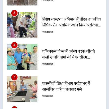
100 से अधिक लोग बने इस अभियान का
उत्तराखण्ड
हिस्सा
4
कॉमनवेल्थ गेम्स में कांस्य पदक जीतने
वाली उन्नति शर्मा को मेयर सौरभ
थपलियाल ने किया सम्मानित
उत्तराखण्ड
5
तकनीकी शिक्षा विभाग प्रदेशभर में
आयोजित करेगा रोजगार मेले
उत्तराखण्ड
6
BLO और फील्ड स्टॉफ को प्रोत्साहित करें
जिलाधिकारी – सीईओ
उत्तराखण्ड