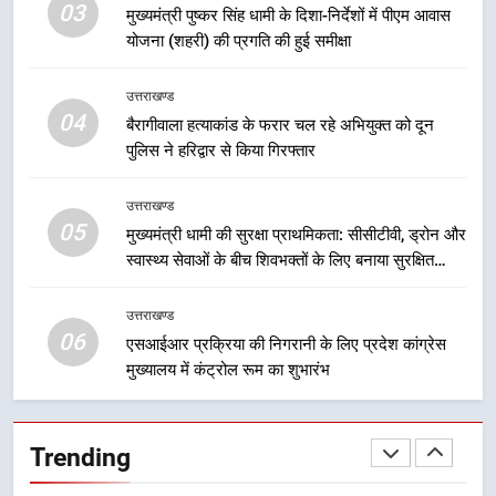
03
मुख्यमंत्री पुष्कर सिंह धामी के दिशा-निर्देशों में पीएम आवास
का शुभारंभ
उत्तराखण्ड
योजना (शहरी) की प्रगति की हुई समीक्षा
7
उत्तराखण्ड
सड़क सुरक्षा पर डीएम का सख्त एक्शन,
04
बैरागीवाला हत्याकांड के फरार चल रहे अभियुक्त को दून
ब्लैक स्पॉट होंगे सुरक्षित, हर माह होगी
पुलिस ने हरिद्वार से किया गिरफ्तार
प्रगति समीक्षा
उत्तराखण्ड
उत्तराखण्ड
05
8
मुख्यमंत्री धामी की सुरक्षा प्राथमिकता: सीसीटीवी, ड्रोन और
महाराज की राजस्थान के मुख्यमंत्री से
स्वास्थ्य सेवाओं के बीच शिवभक्तों के लिए बनाया सुरक्षित
शिष्टाचार भेंट पर्यटन और सांस्कृतिक
कांवड़ मार्ग
गतिविधियों के विस्तार पर हुई चर्चा
उत्तराखण्ड
उत्तराखण्ड
06
एसआईआर प्रक्रिया की निगरानी के लिए प्रदेश कांग्रेस
मुख्यालय में कंट्रोल रूम का शुभारंभ
1
भारी से बहुत भारी वर्षा की चेतावनी के बीच
जिला प्रशासन अलर्ट, सभी विभागों को हाई
Trending
अलर्ट पर रहने के निर्देश
उत्तराखण्ड