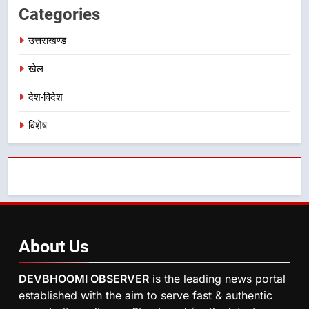
Categories
प्रगति समीक्षा
उत्तराखण्ड
उत्तराखण्ड
8
खेल
महाराज की राजस्थान के मुख्यमंत्री से
शिष्टाचार भेंट पर्यटन और सांस्कृतिक
देश-विदेश
गतिविधियों के विस्तार पर हुई चर्चा
उत्तराखण्ड
विशेष
About
Us
DEVBHOOMI OBSERVER
is the leading news portal
established with the aim to serve fast & authentic