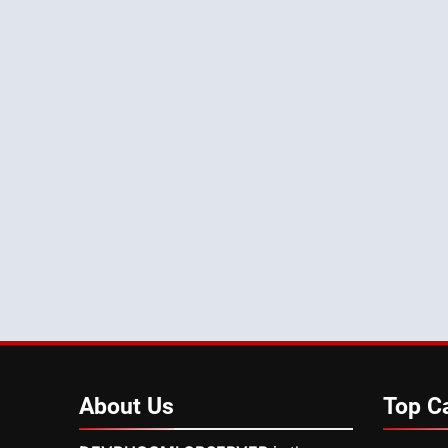
About
Us
Top
C