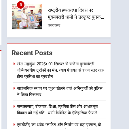
6
उत्तराखंड कांग्रेस में बड़ा
संगठनात्मक फेरबदल, नई
कार्यकारिणी और समितियों का
उत्तराखण्ड
गठन
7
मुख्यमंत्री धामी बोले- युवाओं को
रोजगार देना सरकार की सर्वोच्च
Recent Posts
प्राथमिकता, आने वाले महीनों में
उत्तराखण्ड
हजारों पदों पर की जाएगी भर्ती
खेल महाकुंभ 2026ः 01 सितंबर से सजेगा मुख्यमंत्री
चौम्पियनशिप ट्रॉफी का मंच, न्याय पंचायत से राज्य स्तर तक
8
दिल्ली-देहरादून आर्थिक कॉरिडोर
होगा प्रतिभा का प्रदर्शन
से जुड़ी 12 किमी ग्रीनफील्ड
सार्वजनिक स्थान पर जुआ खेलने वाले अभियुक्तों को पुलिस
बाईपास परियोजना का डीएम ने
उत्तराखण्ड
ने किया गिरफ्तार
किया निरीक्षण; समयबद्ध एवं
गुणवत्तापूर्ण निर्माण सुनिश्चित करने
1
जनकल्याण, रोजगार, शिक्षा, श्रमिक हित और आधारभूत
खेल महाकुंभ 2026ः 01 सितंबर
के निर्देश, सुरक्षा मानकों से कोई
विकास को नई गति : धामी कैबिनेट के ऐतिहासिक फैसले
से सजेगा मुख्यमंत्री चौम्पियनशिप
समझौता नहींः डीएम
ट्रॉफी का मंच, न्याय पंचायत से
उत्तराखण्ड
एमडीडीए का अवैध प्लाटिंग और निर्माण पर बड़ा एक्शन, दो