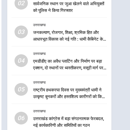
6
02
सार्वजनिक स्थान पर जुआ खेलने वाले अभियुक्तों
उत्तराखंड कांग्रेस में बड़ा
को पुलिस ने किया गिरफ्तार
संगठनात्मक फेरबदल, नई
कार्यकारिणी और समितियों का
उत्तराखण्ड
उत्तराखण्ड
गठन
03
जनकल्याण, रोजगार, शिक्षा, श्रमिक हित और
7
मुख्यमंत्री धामी बोले- युवाओं को
आधारभूत विकास को नई गति : धामी कैबिनेट के
रोजगार देना सरकार की सर्वोच्च
ऐतिहासिक फैसले
प्राथमिकता, आने वाले महीनों में
उत्तराखण्ड
उत्तराखण्ड
हजारों पदों पर की जाएगी भर्ती
04
एमडीडीए का अवैध प्लाटिंग और निर्माण पर बड़ा
8
एक्शन, दो स्थानों पर ध्वस्तीकरण, मसूरी मार्ग पर
दिल्ली-देहरादून आर्थिक कॉरिडोर
अवैध निर्माण सील
से जुड़ी 12 किमी ग्रीनफील्ड
उत्तराखण्ड
बाईपास परियोजना का डीएम ने
उत्तराखण्ड
05
राष्ट्रीय हथकरघा दिवस पर मुख्यमंत्री धामी ने
किया निरीक्षण; समयबद्ध एवं
उत्कृष्ट बुनकरों और हस्तशिल्प कारीगरों को किया
गुणवत्तापूर्ण निर्माण सुनिश्चित करने
1
सम्मानित
खेल महाकुंभ 2026ः 01 सितंबर
के निर्देश, सुरक्षा मानकों से कोई
उत्तराखण्ड
से सजेगा मुख्यमंत्री चौम्पियनशिप
समझौता नहींः डीएम
06
ट्रॉफी का मंच, न्याय पंचायत से
उत्तराखंड कांग्रेस में बड़ा संगठनात्मक फेरबदल,
उत्तराखण्ड
नई कार्यकारिणी और समितियों का गठन
राज्य स्तर तक होगा प्रतिभा का