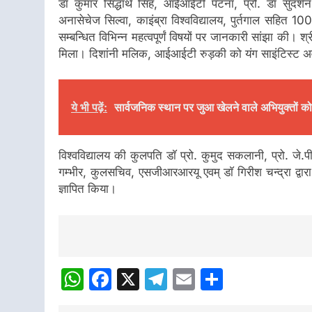
डाॅ कुमार सिद्धार्थ सिंह, आईआईटी पटना, प्रो. डाॅ सुदर्शन
अनासेचेज सिल्वा, काइंब्रा विश्वविद्यालय, पुर्तगाल सहित 10
सम्बन्धित विभिन्न महत्वपूर्णं विषयों पर जानकारी सांझा की। श्
मिला। दिशांनी मलिक, आईआईटी रुड़की को यंग साइंटिस्ट अवा
ये भी पढ़ें:
सार्वजनिक स्थान पर जुआ खेलने वाले अभियुक्तों को
विश्वविद्यालय की कुलपति डाॅ प्रो. कुमुद सकलानी, प्रो. जे.पी
गम्भीर, कुलसचिव, एसजीआरआरयू एवम् डाॅ गिरीश चन्द्रा द्वारा
ज्ञापित किया।
Post
Navigation
WhatsApp
Facebook
X
Telegram
Email
Share