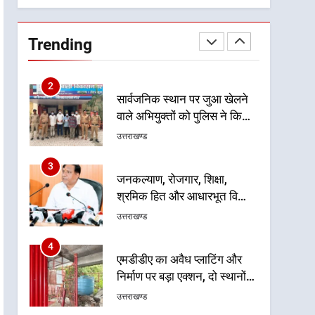
प्रदर्शन
2
सार्वजनिक स्थान पर जुआ खेलने
वाले अभियुक्तों को पुलिस ने किया
Trending
गिरफ्तार
उत्तराखण्ड
3
जनकल्याण, रोजगार, शिक्षा,
श्रमिक हित और आधारभूत विकास
को नई गति : धामी कैबिनेट के
उत्तराखण्ड
ऐतिहासिक फैसले
4
एमडीडीए का अवैध प्लाटिंग और
निर्माण पर बड़ा एक्शन, दो स्थानों
पर ध्वस्तीकरण, मसूरी मार्ग पर
उत्तराखण्ड
अवैध निर्माण सील
5
राष्ट्रीय हथकरघा दिवस पर
मुख्यमंत्री धामी ने उत्कृष्ट बुनकरों
और हस्तशिल्प कारीगरों को किया
उत्तराखण्ड
सम्मानित