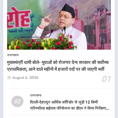
5
एमडीडीए बोर्ड बैठक में 25 विकास प्रस्तावों
को मिली मंजूरी, देहरादून-मसूरी के
उत्तराखण्ड
नियोजित विकास को मिलेगी रफ्तार
उत्तराखण्ड
मुख्यमंत्री धामी बोले- युवाओं को रोजगार देना सरकार की सर्वोच्च
प्राथमिकता, आने वाले महीनों में हजारों पदों पर की जाएगी भर्ती
6
01
August 6, 2026
मुख्यमंत्री पुष्कर सिंह धामी के दिशा-निर्देशों
में पीएम आवास योजना (शहरी) की प्रगति
की हुई समीक्षा
उत्तराखण्ड
उत्तराखण्ड
02
दिल्ली-देहरादून आर्थिक कॉरिडोर से जुड़ी 12 किमी
ग्रीनफील्ड बाईपास परियोजना का डीएम ने किया निरीक्षण;
7
समयबद्ध एवं गुणवत्तापूर्ण निर्माण सुनिश्चित करने के निर्देश,
बैरागीवाला हत्याकांड के फरार चल रहे