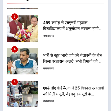
गुणवत्तापूर्ण निर्माण सुनिश्चित करने के
निर्देश, सुरक्षा मानकों से कोई समझौता
3
नहींः डीएम
459 करोड़ से एचएनबी गढ़वाल
विश्वविद्यालय में अनुसंधान संरचना होगी
सुदृढ
उत्तराखण्ड
4
भारी से बहुत भारी वर्षा की चेतावनी के बीच
जिला प्रशासन अलर्ट, सभी विभागों को हाई
अलर्ट पर रहने के निर्देश
उत्तराखण्ड
5
एमडीडीए बोर्ड बैठक में 25 विकास प्रस्तावों
को मिली मंजूरी, देहरादून-मसूरी के
नियोजित विकास को मिलेगी रफ्तार
उत्तराखण्ड
6