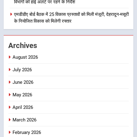
विभागों को हाई अलर्ट पर रहने के निर्देश
वाले महीनों में हजारों पदों पर की जाएगी
उत्तराखण्ड
भर्ती
एमडीडीए बोर्ड बैठक में 25 विकास प्रस्तावों को मिली मंजूरी, देहरादून-मसूरी
के नियोजित विकास को मिलेगी रफ्तार
2
दिल्ली-देहरादून आर्थिक कॉरिडोर से जुड़ी
12 किमी ग्रीनफील्ड बाईपास परियोजना
Archives
का डीएम ने किया निरीक्षण; समयबद्ध एवं
उत्तराखण्ड
गुणवत्तापूर्ण निर्माण सुनिश्चित करने के
August 2026
निर्देश, सुरक्षा मानकों से कोई समझौता
3
नहींः डीएम
July 2026
459 करोड़ से एचएनबी गढ़वाल
विश्वविद्यालय में अनुसंधान संरचना होगी
June 2026
सुदृढ
उत्तराखण्ड
May 2026
4
April 2026
भारी से बहुत भारी वर्षा की चेतावनी के बीच
March 2026
जिला प्रशासन अलर्ट, सभी विभागों को हाई
अलर्ट पर रहने के निर्देश
उत्तराखण्ड
February 2026