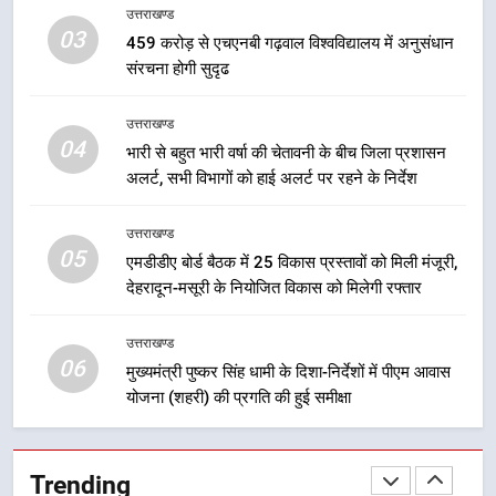
सुरक्षा मानकों से कोई समझौता नहींः डीएम
उत्तराखण्ड
अभियुक्त को दून पुलिस ने हरिद्वार से किया
03
459 करोड़ से एचएनबी गढ़वाल विश्वविद्यालय में अनुसंधान
गिरफ्तार
उत्तराखण्ड
संरचना होगी सुदृढ
8
उत्तराखण्ड
भारी बारिश का अलर्ट! 6 अगस्त को
04
भारी से बहुत भारी वर्षा की चेतावनी के बीच जिला प्रशासन
देहरादून में स्कूल बंद
अलर्ट, सभी विभागों को हाई अलर्ट पर रहने के निर्देश
उत्तराखण्ड
उत्तराखण्ड
05
1
एमडीडीए बोर्ड बैठक में 25 विकास प्रस्तावों को मिली मंजूरी,
देहरादून-मसूरी के नियोजित विकास को मिलेगी रफ्तार
मुख्यमंत्री धामी बोले- युवाओं को रोजगार
देना सरकार की सर्वोच्च प्राथमिकता, आने
वाले महीनों में हजारों पदों पर की जाएगी
उत्तराखण्ड
उत्तराखण्ड
06
भर्ती
मुख्यमंत्री पुष्कर सिंह धामी के दिशा-निर्देशों में पीएम आवास
योजना (शहरी) की प्रगति की हुई समीक्षा
2
दिल्ली-देहरादून आर्थिक कॉरिडोर से जुड़ी
12 किमी ग्रीनफील्ड बाईपास परियोजना
Trending
का डीएम ने किया निरीक्षण; समयबद्ध एवं
उत्तराखण्ड