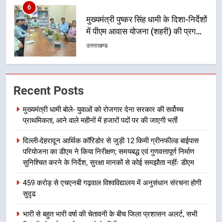
मुख्यमंत्री पुष्कर सिंह धामी के दिशा-निर्देशों
में पीएम आवास योजना (शहरी) की प्रगति
की हुई समीक्षा
उत्तराखण्ड
7
बैरागीवाला हत्याकांड के फरार चल रहे
Recent Posts
अभियुक्त को दून पुलिस ने हरिद्वार से किया
गिरफ्तार
उत्तराखण्ड
मुख्यमंत्री धामी बोले- युवाओं को रोजगार देना सरकार की सर्वोच्च
प्राथमिकता, आने वाले महीनों में हजारों पदों पर की जाएगी भर्ती
8
दिल्ली-देहरादून आर्थिक कॉरिडोर से जुड़ी 12 किमी ग्रीनफील्ड बाईपास
भारी बारिश का अलर्ट! 6 अगस्त को
परियोजना का डीएम ने किया निरीक्षण; समयबद्ध एवं गुणवत्तापूर्ण निर्माण
देहरादून में स्कूल बंद
सुनिश्चित करने के निर्देश, सुरक्षा मानकों से कोई समझौता नहींः डीएम
उत्तराखण्ड
459 करोड़ से एचएनबी गढ़वाल विश्वविद्यालय में अनुसंधान संरचना होगी
सुदृढ
1
मुख्यमंत्री धामी बोले- युवाओं को रोजगार
भारी से बहुत भारी वर्षा की चेतावनी के बीच जिला प्रशासन अलर्ट, सभी
देना सरकार की सर्वोच्च प्राथमिकता, आने