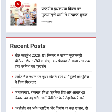
6
उत्तराखंड कांग्रेस में बड़ा
संगठनात्मक फेरबदल, नई
कार्यकारिणी और समितियों का
उत्तराखण्ड
गठन
7
मुख्यमंत्री धामी बोले- युवाओं को
रोजगार देना सरकार की सर्वोच्च
Recent Posts
प्राथमिकता, आने वाले महीनों में
उत्तराखण्ड
हजारों पदों पर की जाएगी भर्ती
खेल महाकुंभ 2026ः 01 सितंबर से सजेगा मुख्यमंत्री
चौम्पियनशिप ट्रॉफी का मंच, न्याय पंचायत से राज्य स्तर तक
8
दिल्ली-देहरादून आर्थिक कॉरिडोर
होगा प्रतिभा का प्रदर्शन
से जुड़ी 12 किमी ग्रीनफील्ड
सार्वजनिक स्थान पर जुआ खेलने वाले अभियुक्तों को पुलिस
बाईपास परियोजना का डीएम ने
उत्तराखण्ड
ने किया गिरफ्तार
किया निरीक्षण; समयबद्ध एवं
गुणवत्तापूर्ण निर्माण सुनिश्चित करने
1
जनकल्याण, रोजगार, शिक्षा, श्रमिक हित और आधारभूत
खेल महाकुंभ 2026ः 01 सितंबर
के निर्देश, सुरक्षा मानकों से कोई
विकास को नई गति : धामी कैबिनेट के ऐतिहासिक फैसले
से सजेगा मुख्यमंत्री चौम्पियनशिप
समझौता नहींः डीएम
ट्रॉफी का मंच, न्याय पंचायत से
उत्तराखण्ड
एमडीडीए का अवैध प्लाटिंग और निर्माण पर बड़ा एक्शन, दो