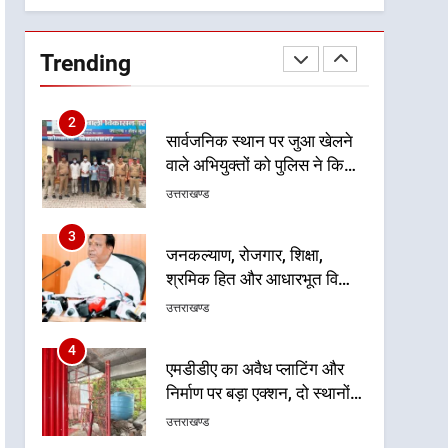
प्रदर्शन
2
सार्वजनिक स्थान पर जुआ खेलने
वाले अभियुक्तों को पुलिस ने किया
Trending
गिरफ्तार
उत्तराखण्ड
3
जनकल्याण, रोजगार, शिक्षा,
श्रमिक हित और आधारभूत विकास
को नई गति : धामी कैबिनेट के
उत्तराखण्ड
ऐतिहासिक फैसले
4
एमडीडीए का अवैध प्लाटिंग और
निर्माण पर बड़ा एक्शन, दो स्थानों
पर ध्वस्तीकरण, मसूरी मार्ग पर
उत्तराखण्ड
अवैध निर्माण सील
5
राष्ट्रीय हथकरघा दिवस पर
मुख्यमंत्री धामी ने उत्कृष्ट बुनकरों
और हस्तशिल्प कारीगरों को किया
उत्तराखण्ड
सम्मानित