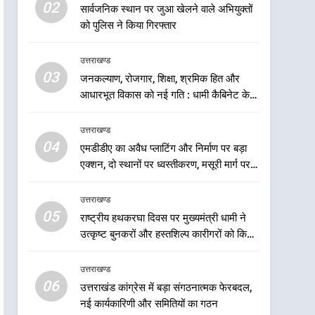
6
02
सार्वजनिक स्थान पर जुआ खेलने वाले अभियुक्तों
उत्तराखंड कांग्रेस में बड़ा
को पुलिस ने किया गिरफ्तार
संगठनात्मक फेरबदल, नई
कार्यकारिणी और समितियों का
उत्तराखण्ड
उत्तराखण्ड
गठन
03
जनकल्याण, रोजगार, शिक्षा, श्रमिक हित और
7
मुख्यमंत्री धामी बोले- युवाओं को
आधारभूत विकास को नई गति : धामी कैबिनेट के
रोजगार देना सरकार की सर्वोच्च
ऐतिहासिक फैसले
प्राथमिकता, आने वाले महीनों में
उत्तराखण्ड
उत्तराखण्ड
हजारों पदों पर की जाएगी भर्ती
04
एमडीडीए का अवैध प्लाटिंग और निर्माण पर बड़ा
8
एक्शन, दो स्थानों पर ध्वस्तीकरण, मसूरी मार्ग पर
दिल्ली-देहरादून आर्थिक कॉरिडोर
अवैध निर्माण सील
से जुड़ी 12 किमी ग्रीनफील्ड
उत्तराखण्ड
बाईपास परियोजना का डीएम ने
उत्तराखण्ड
05
राष्ट्रीय हथकरघा दिवस पर मुख्यमंत्री धामी ने
किया निरीक्षण; समयबद्ध एवं
उत्कृष्ट बुनकरों और हस्तशिल्प कारीगरों को किया
गुणवत्तापूर्ण निर्माण सुनिश्चित करने
1
सम्मानित
खेल महाकुंभ 2026ः 01 सितंबर
के निर्देश, सुरक्षा मानकों से कोई
उत्तराखण्ड
से सजेगा मुख्यमंत्री चौम्पियनशिप
समझौता नहींः डीएम
06
ट्रॉफी का मंच, न्याय पंचायत से
उत्तराखंड कांग्रेस में बड़ा संगठनात्मक फेरबदल,
उत्तराखण्ड
नई कार्यकारिणी और समितियों का गठन
राज्य स्तर तक होगा प्रतिभा का