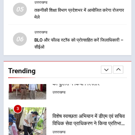
उत्तराखण्ड
05
1
तकनीकी शिक्षा विभाग प्रदेशभर में आयोजित करेगा रोजगार
मेले
मुख्यमंत्री ने हर घर तिरंगा यात्रा
कार्यक्रम में किया प्रतिभाग, प्रदेशवासियों
से स्वतंत्रता दिवस पर अपने घरों में तिरंगा
उत्तराखण्ड
उत्तराखण्ड
06
फहराने का किया आवाह्न
BLO और फील्ड स्टॉफ को प्रोत्साहित करें जिलाधिकारी –
सीईओ
2
अवैध रूप से सट्टा खिलाने वाले अभियुक्त
को पुलिस ने किया गिरफ्तार
Trending
उत्तराखण्ड
3
विशेष स्वच्छता अभियान में डीएम एवं सचिव
विधिक सेवा प्राधिकरण ने किया प्रतिभाग,
100 से अधिक लोग बने इस अभियान का
उत्तराखण्ड
हिस्सा
4