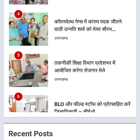
कॉमनवेल्थ गेम्स में कांस्य पदक जीतने
वाली उन्नति शर्मा को मेयर सौरभ
थपलियाल ने किया सम्मानित
उत्तराखण्ड
5
तकनीकी शिक्षा विभाग प्रदेशभर में
आयोजित करेगा रोजगार मेले
उत्तराखण्ड
6
BLO और फील्ड स्टॉफ को प्रोत्साहित करें
जिलाधिकारी – सीईओ
उत्तराखण्ड
7
हर घर तिरंगा अभियान को जन-जन तक
Recent Posts
पहुंचाने की तैयारी, 9 से 17 अगस्त तक