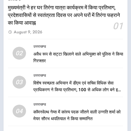
आयोजित करेगा रोजगार मेले
मुख्यमंत्री ने हर घर तिरंगा यात्रा कार्यक्रम में किया प्रतिभाग,
उत्तराखण्ड
प्रदेशवासियों से स्वतंत्रता दिवस पर अपने घरों में तिरंगा फहराने
का किया आवाह्न
01
6
August 9, 2026
BLO और फील्ड स्टॉफ को प्रोत्साहित करें
जिलाधिकारी – सीईओ
उत्तराखण्ड
उत्तराखण्ड
02
अवैध रूप से सट्टा खिलाने वाले अभियुक्त को पुलिस ने किया
गिरफ्तार
7
हर घर तिरंगा अभियान को जन-जन तक
उत्तराखण्ड
पहुंचाने की तैयारी, 9 से 17 अगस्त तक
03
विशेष स्वच्छता अभियान में डीएम एवं सचिव विधिक सेवा
होंगे देशभक्ति के विविध कार्यक्रम
उत्तराखण्ड
प्राधिकरण ने किया प्रतिभाग, 100 से अधिक लोग बने इस
अभियान का हिस्सा
8
उत्तराखण्ड
कावड़ मेले को सकुशल रूप से संपन्न कराने
04
कॉमनवेल्थ गेम्स में कांस्य पदक जीतने वाली उन्नति शर्मा को
के लिए खुद मैदान में उतरे एसएसपी दून
मेयर सौरभ थपलियाल ने किया सम्मानित
उत्तराखण्ड