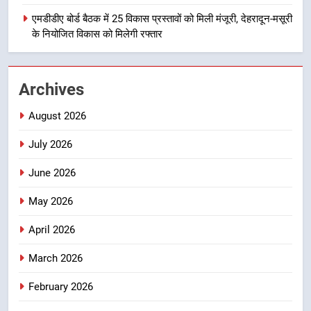
उत्तराखण्ड
एमडीडीए बोर्ड बैठक में 25 विकास प्रस्तावों को मिली मंजूरी, देहरादून-मसूरी
के नियोजित विकास को मिलेगी रफ्तार
1
मुख्यमंत्री धामी बोले- युवाओं को रोजगार
देना सरकार की सर्वोच्च प्राथमिकता, आने
Archives
वाले महीनों में हजारों पदों पर की जाएगी
उत्तराखण्ड
भर्ती
August 2026
2
July 2026
दिल्ली-देहरादून आर्थिक कॉरिडोर से जुड़ी
12 किमी ग्रीनफील्ड बाईपास परियोजना
June 2026
का डीएम ने किया निरीक्षण; समयबद्ध एवं
उत्तराखण्ड
गुणवत्तापूर्ण निर्माण सुनिश्चित करने के
May 2026
निर्देश, सुरक्षा मानकों से कोई समझौता
3
April 2026
नहींः डीएम
459 करोड़ से एचएनबी गढ़वाल
विश्वविद्यालय में अनुसंधान संरचना होगी
March 2026
सुदृढ
उत्तराखण्ड
February 2026