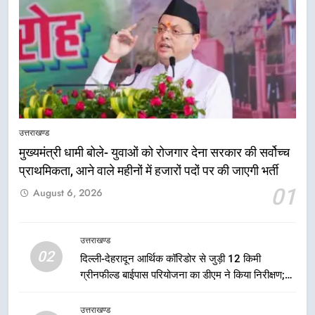
उत्तराखण्ड
मुख्यमंत्री धामी बोले- युवाओं को रोजगार देना सरकार की सर्वोच्च
प्राथमिकता, आने वाले महीनों में हजारों पदों पर की जाएगी भर्ती
5
01
August 6, 2026
एमडीडीए बोर्ड बैठक में 25 विकास प्रस्तावों
को मिली मंजूरी, देहरादून-मसूरी के
नियोजित विकास को मिलेगी रफ्तार
उत्तराखण्ड
उत्तराखण्ड
02
दिल्ली-देहरादून आर्थिक कॉरिडोर से जुड़ी 12 किमी
ग्रीनफील्ड बाईपास परियोजना का डीएम ने किया निरीक्षण;
6
समयबद्ध एवं गुणवत्तापूर्ण निर्माण सुनिश्चित करने के निर्देश,
मुख्यमंत्री पुष्कर सिंह धामी के दिशा-निर्देशों
सुरक्षा मानकों से कोई समझौता नहींः डीएम
उत्तराखण्ड
में पीएम आवास योजना (शहरी) की प्रगति