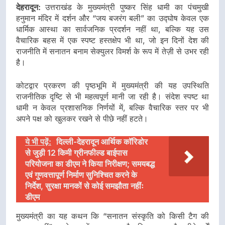
देहरादून:
उत्तराखंड के मुख्यमंत्री पुष्कर सिंह धामी का पंचमुखी
हनुमान मंदिर में दर्शन और “जय बजरंग बली” का उद्घोष केवल एक
धार्मिक आस्था का सार्वजनिक प्रदर्शन नहीं था, बल्कि यह उस
वैचारिक बहस में एक स्पष्ट हस्तक्षेप भी था, जो इन दिनों देश की
राजनीति में सनातन बनाम सेक्युलर विमर्श के रूप में तेज़ी से उभर रही
है।
कोटद्वार प्रकरण की पृष्ठभूमि में मुख्यमंत्री की यह उपस्थिति
राजनीतिक दृष्टि से भी महत्वपूर्ण मानी जा रही है। संदेश स्पष्ट था
धामी न केवल प्रशासनिक निर्णयों में, बल्कि वैचारिक स्तर पर भी
अपने पक्ष को खुलकर रखने से पीछे नहीं हटते।
ये भी पढ़ें:
दिल्ली-देहरादून आर्थिक कॉरिडोर
से जुड़ी 12 किमी ग्रीनफील्ड बाईपास
परियोजना का डीएम ने किया निरीक्षण; समयबद्ध
एवं गुणवत्तापूर्ण निर्माण सुनिश्चित करने के
निर्देश, सुरक्षा मानकों से कोई समझौता नहींः
डीएम
मुख्यमंत्री का यह कथन कि “सनातन संस्कृति को किसी टैग की