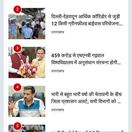
2
दिल्ली-देहरादून आर्थिक कॉरिडोर से जुड़ी
12 किमी ग्रीनफील्ड बाईपास परियोजना
का डीएम ने किया निरीक्षण; समयबद्ध एवं
उत्तराखण्ड
गुणवत्तापूर्ण निर्माण सुनिश्चित करने के
निर्देश, सुरक्षा मानकों से कोई समझौता
3
नहींः डीएम
459 करोड़ से एचएनबी गढ़वाल
विश्वविद्यालय में अनुसंधान संरचना होगी
सुदृढ
उत्तराखण्ड
4
भारी से बहुत भारी वर्षा की चेतावनी के बीच
जिला प्रशासन अलर्ट, सभी विभागों को हाई
अलर्ट पर रहने के निर्देश
उत्तराखण्ड
5