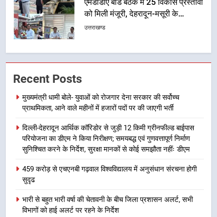
एमडीडीए बोर्ड बैठक में 25 विकास प्रस्तावों
को मिली मंजूरी, देहरादून-मसूरी के
नियोजित विकास को मिलेगी रफ्तार
उत्तराखण्ड
6
मुख्यमंत्री पुष्कर सिंह धामी के दिशा-निर्देशों
में पीएम आवास योजना (शहरी) की प्रगति
Recent Posts
की हुई समीक्षा
उत्तराखण्ड
मुख्यमंत्री धामी बोले- युवाओं को रोजगार देना सरकार की सर्वोच्च
प्राथमिकता, आने वाले महीनों में हजारों पदों पर की जाएगी भर्ती
7
दिल्ली-देहरादून आर्थिक कॉरिडोर से जुड़ी 12 किमी ग्रीनफील्ड बाईपास
बैरागीवाला हत्याकांड के फरार चल रहे
परियोजना का डीएम ने किया निरीक्षण; समयबद्ध एवं गुणवत्तापूर्ण निर्माण
अभियुक्त को दून पुलिस ने हरिद्वार से किया
सुनिश्चित करने के निर्देश, सुरक्षा मानकों से कोई समझौता नहींः डीएम
गिरफ्तार
उत्तराखण्ड
459 करोड़ से एचएनबी गढ़वाल विश्वविद्यालय में अनुसंधान संरचना होगी
सुदृढ
8
भारी बारिश का अलर्ट! 6 अगस्त को
भारी से बहुत भारी वर्षा की चेतावनी के बीच जिला प्रशासन अलर्ट, सभी
देहरादून में स्कूल बंद
विभागों को हाई अलर्ट पर रहने के निर्देश