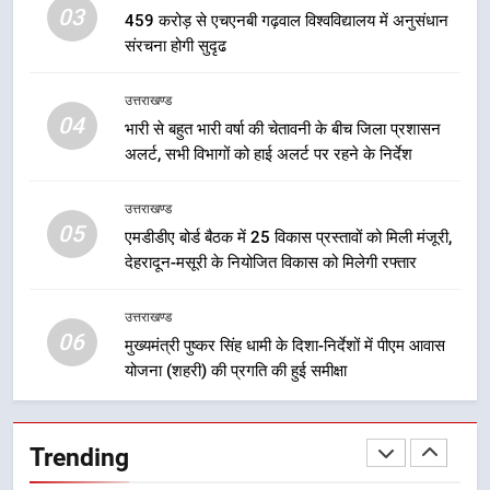
03
459 करोड़ से एचएनबी गढ़वाल विश्वविद्यालय में अनुसंधान
की हुई समीक्षा
उत्तराखण्ड
संरचना होगी सुदृढ
7
उत्तराखण्ड
बैरागीवाला हत्याकांड के फरार चल रहे
04
भारी से बहुत भारी वर्षा की चेतावनी के बीच जिला प्रशासन
अभियुक्त को दून पुलिस ने हरिद्वार से किया
अलर्ट, सभी विभागों को हाई अलर्ट पर रहने के निर्देश
गिरफ्तार
उत्तराखण्ड
उत्तराखण्ड
05
8
एमडीडीए बोर्ड बैठक में 25 विकास प्रस्तावों को मिली मंजूरी,
भारी बारिश का अलर्ट! 6 अगस्त को
देहरादून-मसूरी के नियोजित विकास को मिलेगी रफ्तार
देहरादून में स्कूल बंद
उत्तराखण्ड
उत्तराखण्ड
06
मुख्यमंत्री पुष्कर सिंह धामी के दिशा-निर्देशों में पीएम आवास
योजना (शहरी) की प्रगति की हुई समीक्षा
1
मुख्यमंत्री धामी बोले- युवाओं को रोजगार
देना सरकार की सर्वोच्च प्राथमिकता, आने
Trending
वाले महीनों में हजारों पदों पर की जाएगी
उत्तराखण्ड
भर्ती