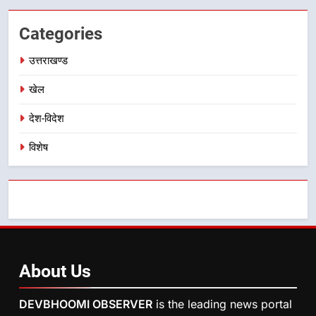
अभियुक्त को दून पुलिस ने हरिद्वार से किया
गिरफ्तार
उत्तराखण्ड
Categories
8
उत्तराखण्ड
भारी बारिश का अलर्ट! 6 अगस्त को
खेल
देहरादून में स्कूल बंद
उत्तराखण्ड
देश-विदेश
विशेष
About
Us
DEVBHOOMI OBSERVER
is the leading news portal