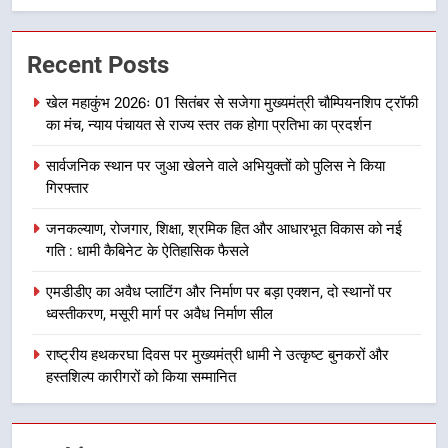
6
उत्तराखंड कांग्रेस में बड़ा संगठनात्मक
फेरबदल, नई कार्यकारिणी और समितियों
Recent Posts
का गठन
उत्तराखण्ड
खेल महाकुंभ 2026ः 01 सितंबर से सजेगा मुख्यमंत्री चौम्पियनशिप ट्रॉफी
का मंच, न्याय पंचायत से राज्य स्तर तक होगा प्रतिभा का प्रदर्शन
7
मुख्यमंत्री धामी बोले- युवाओं को रोजगार
सार्वजनिक स्थान पर जुआ खेलने वाले अभियुक्तों को पुलिस ने किया
देना सरकार की सर्वोच्च प्राथमिकता, आने
गिरफ्तार
वाले महीनों में हजारों पदों पर की जाएगी
उत्तराखण्ड
जनकल्याण, रोजगार, शिक्षा, श्रमिक हित और आधारभूत विकास को नई
भर्ती
गति : धामी कैबिनेट के ऐतिहासिक फैसले
8
दिल्ली-देहरादून आर्थिक कॉरिडोर से जुड़ी
एमडीडीए का अवैध प्लाटिंग और निर्माण पर बड़ा एक्शन, दो स्थानों पर
12 किमी ग्रीनफील्ड बाईपास परियोजना
ध्वस्तीकरण, मसूरी मार्ग पर अवैध निर्माण सील
का डीएम ने किया निरीक्षण; समयबद्ध एवं
उत्तराखण्ड
राष्ट्रीय हथकरघा दिवस पर मुख्यमंत्री धामी ने उत्कृष्ट बुनकरों और
गुणवत्तापूर्ण निर्माण सुनिश्चित करने के
हस्तशिल्प कारीगरों को किया सम्मानित
निर्देश, सुरक्षा मानकों से कोई समझौता
1
नहींः डीएम
खेल महाकुंभ 2026ः 01 सितंबर से सजेगा
मुख्यमंत्री चौम्पियनशिप ट्रॉफी का मंच,