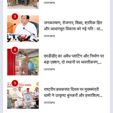
3
जनकल्याण, रोजगार, शिक्षा, श्रमिक हित
और आधारभूत विकास को नई गति : धामी
कैबिनेट के ऐतिहासिक फैसले
उत्तराखण्ड
4
एमडीडीए का अवैध प्लाटिंग और निर्माण पर
बड़ा एक्शन, दो स्थानों पर ध्वस्तीकरण,
मसूरी मार्ग पर अवैध निर्माण सील
उत्तराखण्ड
5
राष्ट्रीय हथकरघा दिवस पर मुख्यमंत्री
धामी ने उत्कृष्ट बुनकरों और हस्तशिल्प
कारीगरों को किया सम्मानित
उत्तराखण्ड