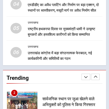
04
एमडीडीए का अवैध प्लाटिंग और निर्माण पर बड़ा एक्शन, दो
देना सरकार की सर्वोच्च प्राथमिकता, आने
स्थानों पर ध्वस्तीकरण, मसूरी मार्ग पर अवैध निर्माण सील
वाले महीनों में हजारों पदों पर की जाएगी
उत्तराखण्ड
भर्ती
उत्तराखण्ड
8
05
राष्ट्रीय हथकरघा दिवस पर मुख्यमंत्री धामी ने उत्कृष्ट
दिल्ली-देहरादून आर्थिक कॉरिडोर से जुड़ी
बुनकरों और हस्तशिल्प कारीगरों को किया सम्मानित
12 किमी ग्रीनफील्ड बाईपास परियोजना
का डीएम ने किया निरीक्षण; समयबद्ध एवं
उत्तराखण्ड
उत्तराखण्ड
गुणवत्तापूर्ण निर्माण सुनिश्चित करने के
06
उत्तराखंड कांग्रेस में बड़ा संगठनात्मक फेरबदल, नई
निर्देश, सुरक्षा मानकों से कोई समझौता
1
कार्यकारिणी और समितियों का गठन
नहींः डीएम
खेल महाकुंभ 2026ः 01 सितंबर से सजेगा
मुख्यमंत्री चौम्पियनशिप ट्रॉफी का मंच,
न्याय पंचायत से राज्य स्तर तक होगा
उत्तराखण्ड
Trending
प्रतिभा का प्रदर्शन
2
सार्वजनिक स्थान पर जुआ खेलने वाले
अभियुक्तों को पुलिस ने किया गिरफ्तार
उत्तराखण्ड