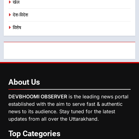
दिल्ली-देहरादून आर्थिक कॉरिडोर से जुड़ी
खेल
12 किमी ग्रीनफील्ड बाईपास परियोजना
देश-विदेश
का डीएम ने किया निरीक्षण; समयबद्ध एवं
उत्तराखण्ड
गुणवत्तापूर्ण निर्माण सुनिश्चित करने के
विशेष
निर्देश, सुरक्षा मानकों से कोई समझौता
नहींः डीएम
About
Us
DEVBHOOMI OBSERVER
is the leading news portal
established with the aim to serve fast & authentic
news to its audience. Stay tuned for the latest
updates from all over the Uttarakhand.
Top
Categories