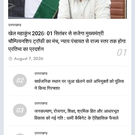
उत्तराखण्ड
खेल महाकुंभ 2026ः 01 सितंबर से सजेगा मुख्यमंत्री
चौम्पियनशिप ट्रॉफी का मंच, न्याय पंचायत से राज्य स्तर तक होगा
5
प्रतिभा का प्रदर्शन
01
राष्ट्रीय हथकरघा दिवस पर मुख्यमंत्री
August 7, 2026
धामी ने उत्कृष्ट बुनकरों और हस्तशिल्प
कारीगरों को किया सम्मानित
उत्तराखण्ड
उत्तराखण्ड
02
सार्वजनिक स्थान पर जुआ खेलने वाले अभियुक्तों को पुलिस
6
ने किया गिरफ्तार
उत्तराखंड कांग्रेस में बड़ा संगठनात्मक
फेरबदल, नई कार्यकारिणी और समितियों
उत्तराखण्ड
का गठन
03
उत्तराखण्ड
जनकल्याण, रोजगार, शिक्षा, श्रमिक हित और आधारभूत
विकास को नई गति : धामी कैबिनेट के ऐतिहासिक फैसले
7
उत्तराखण्ड
मुख्यमंत्री धामी बोले- युवाओं को रोजगार