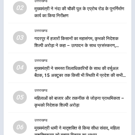
विकास का आधार
उत्तराखण्ड
उत्तराखण्ड
02
मुख्यमंत्री ने नंदा की चौकी पुल के एप्रोच रोड के पुनर्निर्माण
कार्य का किया निरीक्षण
7
शिक्षा मंत्री डाॅ. रावत ने पौड़ी से किया ‘हर
उत्तराखण्ड
घर तिरंगा’ अभियान का शुभारम्भ
03
गदरपुर में हजारों किसानों का महासंगम, कृभको निदेशक
उत्तराखण्ड
शिल्पी अरोड़ा ने कहा – उत्पादन के साथ प्रसंस्करण,
ब्रांडिंग और बाजार से जुड़ना जरूरी
8
उत्तराखण्ड
मिशन शक्ति के तहत बच्चों को वन स्टॉप
04
मुख्यमंत्री ने समस्त जिलाधिकारियों के साथ की वर्चुअल
सेंटर, पॉक्सो एक्ट और हेल्पलाइन नंबरों की
बैठक, 15 अक्टूबर तक किसी भी स्थिति में प्रदेश की सभी
दी जानकारी
उत्तराखण्ड
सड़कों को किया जाए गड्ढामुक्त
उत्तराखण्ड
05
1
महिलाओं को बाजार और तकनीक से जोड़ना प्राथमिकता –
कृभको निदेशक शिल्पी अरोड़ा
खड़गे के दौरे की सफलता से भाजपा
बौखलाई : धस्माना
उत्तराखण्ड
उत्तराखण्ड
06
मुख्यमंत्री धामी ने मातृशक्ति से किया सीधा संवाद, महिला
सशक्तिकरण को बताया विकास का आधार