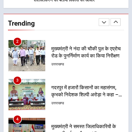
2
मुख्यमंत्री ने नंदा की चौकी पुल के एप्रोच
रोड के पुनर्निर्माण कार्य का किया निरीक्षण
Trending
उत्तराखण्ड
3
गदरपुर में हजारों किसानों का महासंगम,
कृभको निदेशक शिल्पी अरोड़ा ने कहा –
उत्पादन के साथ प्रसंस्करण, ब्रांडिंग और
उत्तराखण्ड
बाजार से जुड़ना जरूरी
4
मुख्यमंत्री ने समस्त जिलाधिकारियों के
साथ की वर्चुअल बैठक, 15 अक्टूबर तक
किसी भी स्थिति में प्रदेश की सभी सड़कों
उत्तराखण्ड
को किया जाए गड्ढामुक्त
5
महिलाओं को बाजार और तकनीक से