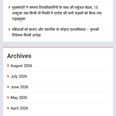
मुख्यमंत्री ने समस्त जिलाधिकारियों के साथ की वर्चुअल बैठक, 15
1
अक्टूबर तक किसी भी स्थिति में प्रदेश की सभी सड़कों को किया जाए
खड़गे के दौरे की सफलता से भाजपा
गड्ढामुक्त
बौखलाई : धस्माना
महिलाओं को बाजार और तकनीक से जोड़ना प्राथमिकता – कृभको
उत्तराखण्ड
निदेशक शिल्पी अरोड़ा
2
मुख्यमंत्री ने नंदा की चौकी पुल के एप्रोच
Archives
रोड के पुनर्निर्माण कार्य का किया निरीक्षण
उत्तराखण्ड
August 2026
July 2026
3
गदरपुर में हजारों किसानों का महासंगम,
June 2026
कृभको निदेशक शिल्पी अरोड़ा ने कहा –
उत्पादन के साथ प्रसंस्करण, ब्रांडिंग और
May 2026
उत्तराखण्ड
बाजार से जुड़ना जरूरी
April 2026
4