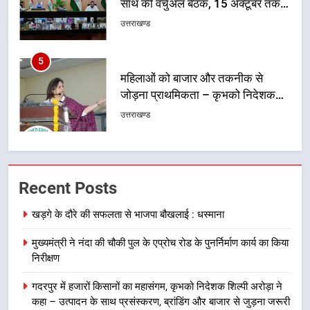
जोड़ना प्राथमिकता – कृभको निदेशक
शिल्पी अरोड़ा
उत्तराखण्ड
6
मुख्यमंत्री धामी ने मातृशक्ति से किया सीधा
संवाद, महिला सशक्तिकरण को बताया
विकास का आधार
उत्तराखण्ड
7
शिक्षा मंत्री डाॅ. रावत ने पौड़ी से किया ‘हर
Recent Posts
घर तिरंगा’ अभियान का शुभारम्भ
उत्तराखण्ड
खड़गे के दौरे की सफलता से भाजपा बौखलाई : धस्माना
मुख्यमंत्री ने नंदा की चौकी पुल के एप्रोच रोड के पुनर्निर्माण कार्य का किया
8
निरीक्षण
मिशन शक्ति के तहत बच्चों को वन स्टॉप
सेंटर, पॉक्सो एक्ट और हेल्पलाइन नंबरों की
गदरपुर में हजारों किसानों का महासंगम, कृभको निदेशक शिल्पी अरोड़ा ने
दी जानकारी
उत्तराखण्ड
कहा – उत्पादन के साथ प्रसंस्करण, ब्रांडिंग और बाजार से जुड़ना जरूरी