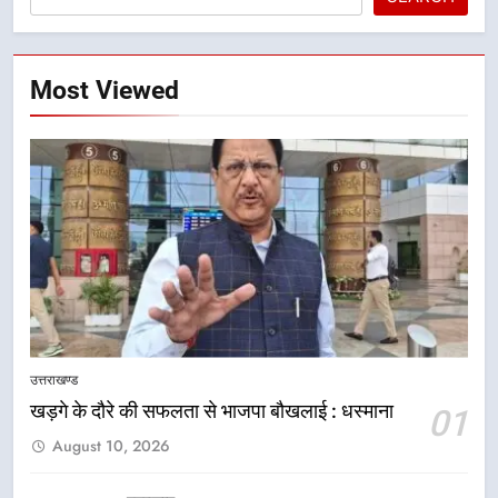
Most Viewed
5
महिलाओं को बाजार और तकनीक से
जोड़ना प्राथमिकता – कृभको निदेशक
शिल्पी अरोड़ा
उत्तराखण्ड
उत्तराखण्ड
खड़गे के दौरे की सफलता से भाजपा बौखलाई : धस्माना
01
6
August 10, 2026
मुख्यमंत्री धामी ने मातृशक्ति से किया सीधा
संवाद, महिला सशक्तिकरण को बताया