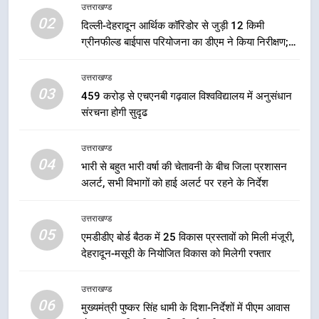
नियोजित विकास को मिलेगी रफ्तार
उत्तराखण्ड
उत्तराखण्ड
02
दिल्ली-देहरादून आर्थिक कॉरिडोर से जुड़ी 12 किमी
ग्रीनफील्ड बाईपास परियोजना का डीएम ने किया निरीक्षण;
6
समयबद्ध एवं गुणवत्तापूर्ण निर्माण सुनिश्चित करने के निर्देश,
मुख्यमंत्री पुष्कर सिंह धामी के दिशा-निर्देशों
सुरक्षा मानकों से कोई समझौता नहींः डीएम
उत्तराखण्ड
में पीएम आवास योजना (शहरी) की प्रगति
03
की हुई समीक्षा
459 करोड़ से एचएनबी गढ़वाल विश्वविद्यालय में अनुसंधान
उत्तराखण्ड
संरचना होगी सुदृढ
7
उत्तराखण्ड
बैरागीवाला हत्याकांड के फरार चल रहे
04
भारी से बहुत भारी वर्षा की चेतावनी के बीच जिला प्रशासन
अभियुक्त को दून पुलिस ने हरिद्वार से किया
अलर्ट, सभी विभागों को हाई अलर्ट पर रहने के निर्देश
गिरफ्तार
उत्तराखण्ड
उत्तराखण्ड
8
05
एमडीडीए बोर्ड बैठक में 25 विकास प्रस्तावों को मिली मंजूरी,
भारी बारिश का अलर्ट! 6 अगस्त को
देहरादून-मसूरी के नियोजित विकास को मिलेगी रफ्तार
देहरादून में स्कूल बंद
उत्तराखण्ड
उत्तराखण्ड
06
मुख्यमंत्री पुष्कर सिंह धामी के दिशा-निर्देशों में पीएम आवास