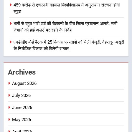
459 करोड़ से एचएनबी गढ़वाल विश्वविद्यालय में अनुसंधान संरचना होगी
8
सुदृढ
भारी बारिश का अलर्ट! 6 अगस्त को
भारी से बहुत भारी वर्षा की चेतावनी के बीच जिला प्रशासन अलर्ट, सभी
देहरादून में स्कूल बंद
विभागों को हाई अलर्ट पर रहने के निर्देश
उत्तराखण्ड
एमडीडीए बोर्ड बैठक में 25 विकास प्रस्तावों को मिली मंजूरी, देहरादून-मसूरी
के नियोजित विकास को मिलेगी रफ्तार
1
मुख्यमंत्री धामी बोले- युवाओं को रोजगार
देना सरकार की सर्वोच्च प्राथमिकता, आने
Archives
वाले महीनों में हजारों पदों पर की जाएगी
उत्तराखण्ड
भर्ती
August 2026
2
July 2026
दिल्ली-देहरादून आर्थिक कॉरिडोर से जुड़ी
12 किमी ग्रीनफील्ड बाईपास परियोजना
June 2026
का डीएम ने किया निरीक्षण; समयबद्ध एवं
उत्तराखण्ड
गुणवत्तापूर्ण निर्माण सुनिश्चित करने के
May 2026
निर्देश, सुरक्षा मानकों से कोई समझौता
3
नहींः डीएम
April 2026