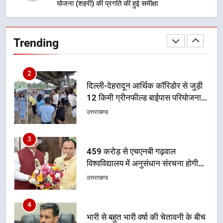
योजना (शहरी) की प्रगति की हुई समीक्षा
1
मुख्यमंत्री धामी बोले- युवाओं को रोजगार
देना सरकार की सर्वोच्च प्राथमिकता, आने
Trending
वाले महीनों में हजारों पदों पर की जाएगी
उत्तराखण्ड
भर्ती
2
दिल्ली-देहरादून आर्थिक कॉरिडोर से जुड़ी
12 किमी ग्रीनफील्ड बाईपास परियोजना
का डीएम ने किया निरीक्षण; समयबद्ध एवं
उत्तराखण्ड
गुणवत्तापूर्ण निर्माण सुनिश्चित करने के
निर्देश, सुरक्षा मानकों से कोई समझौता
3
नहींः डीएम
459 करोड़ से एचएनबी गढ़वाल
विश्वविद्यालय में अनुसंधान संरचना होगी
सुदृढ
उत्तराखण्ड
4
भारी से बहुत भारी वर्षा की चेतावनी के बीच