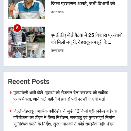
जिला प्रशासन अलर्ट, सभी विभागों को हाई
अलर्ट पर रहने के निर्देश
उत्तराखण्ड
5
एमडीडीए बोर्ड बैठक में 25 विकास प्रस्तावों
को मिली मंजूरी, देहरादून-मसूरी के
नियोजित विकास को मिलेगी रफ्तार
उत्तराखण्ड
6
मुख्यमंत्री पुष्कर सिंह धामी के दिशा-निर्देशों
में पीएम आवास योजना (शहरी) की प्रगति
Recent Posts
की हुई समीक्षा
उत्तराखण्ड
मुख्यमंत्री धामी बोले- युवाओं को रोजगार देना सरकार की सर्वोच्च
प्राथमिकता, आने वाले महीनों में हजारों पदों पर की जाएगी भर्ती
7
बैरागीवाला हत्याकांड के फरार चल रहे
दिल्ली-देहरादून आर्थिक कॉरिडोर से जुड़ी 12 किमी ग्रीनफील्ड बाईपास
अभियुक्त को दून पुलिस ने हरिद्वार से किया
परियोजना का डीएम ने किया निरीक्षण; समयबद्ध एवं गुणवत्तापूर्ण निर्माण
सुनिश्चित करने के निर्देश, सुरक्षा मानकों से कोई समझौता नहींः डीएम
गिरफ्तार
उत्तराखण्ड