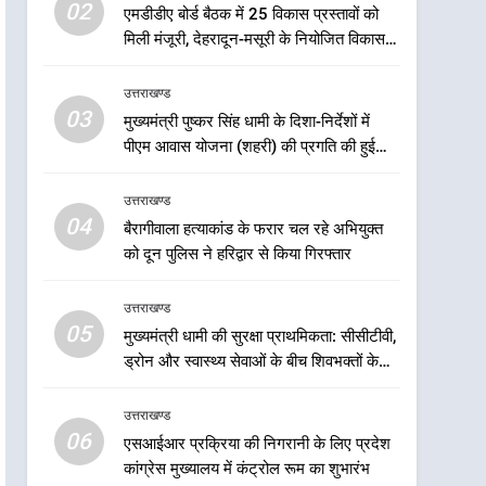
02
के लिए बनाया सुरक्षित कांवड़ मार्ग
एमडीडीए बोर्ड बैठक में 25 विकास प्रस्तावों को
मिली मंजूरी, देहरादून-मसूरी के नियोजित विकास
6
एसआईआर प्रक्रिया की निगरानी
को मिलेगी रफ्तार
के लिए प्रदेश कांग्रेस मुख्यालय में
उत्तराखण्ड
कंट्रोल रूम का शुभारंभ
03
उत्तराखण्ड
मुख्यमंत्री पुष्कर सिंह धामी के दिशा-निर्देशों में
पीएम आवास योजना (शहरी) की प्रगति की हुई
7
समीक्षा
सड़क सुरक्षा पर डीएम का सख्त
उत्तराखण्ड
एक्शन, ब्लैक स्पॉट होंगे सुरक्षित, हर
04
बैरागीवाला हत्याकांड के फरार चल रहे अभियुक्त
माह होगी प्रगति समीक्षा
उत्तराखण्ड
को दून पुलिस ने हरिद्वार से किया गिरफ्तार
8
महाराज की राजस्थान के
उत्तराखण्ड
05
मुख्यमंत्री से शिष्टाचार भेंट पर्यटन
मुख्यमंत्री धामी की सुरक्षा प्राथमिकता: सीसीटीवी,
और सांस्कृतिक गतिविधियों के
ड्रोन और स्वास्थ्य सेवाओं के बीच शिवभक्तों के
उत्तराखण्ड
विस्तार पर हुई चर्चा
लिए बनाया सुरक्षित कांवड़ मार्ग
1
उत्तराखण्ड
भारी से बहुत भारी वर्षा की चेतावनी
06
एसआईआर प्रक्रिया की निगरानी के लिए प्रदेश
के बीच जिला प्रशासन अलर्ट, सभी
कांग्रेस मुख्यालय में कंट्रोल रूम का शुभारंभ
विभागों को हाई अलर्ट पर रहने के