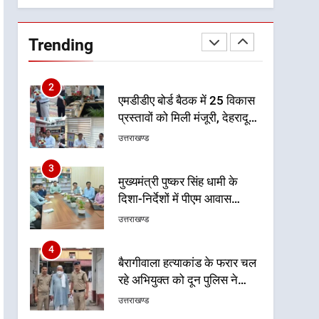
उत्तराखण्ड
निर्देश
2
Trending
एमडीडीए बोर्ड बैठक में 25 विकास
प्रस्तावों को मिली मंजूरी, देहरादून-
मसूरी के नियोजित विकास को
उत्तराखण्ड
मिलेगी रफ्तार
3
मुख्यमंत्री पुष्कर सिंह धामी के
दिशा-निर्देशों में पीएम आवास
योजना (शहरी) की प्रगति की हुई
उत्तराखण्ड
समीक्षा
4
बैरागीवाला हत्याकांड के फरार चल
रहे अभियुक्त को दून पुलिस ने
हरिद्वार से किया गिरफ्तार
उत्तराखण्ड
5
मुख्यमंत्री धामी की सुरक्षा
प्राथमिकता: सीसीटीवी, ड्रोन और