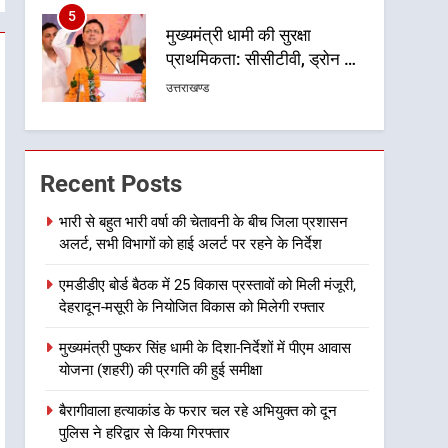
स्वास्थ्य सेवाओं के बीच शिवभक्तों
उत्तराखण्ड
के लिए बनाया सुरक्षित कांवड़ मार्ग
6
एसआईआर प्रक्रिया की निगरानी
के लिए प्रदेश कांग्रेस मुख्यालय में
कंट्रोल रूम का शुभारंभ
उत्तराखण्ड
7
Recent Posts
सड़क सुरक्षा पर डीएम का सख्त
एक्शन, ब्लैक स्पॉट होंगे सुरक्षित, हर
भारी से बहुत भारी वर्षा की चेतावनी के बीच जिला प्रशासन
माह होगी प्रगति समीक्षा
उत्तराखण्ड
अलर्ट, सभी विभागों को हाई अलर्ट पर रहने के निर्देश
8
एमडीडीए बोर्ड बैठक में 25 विकास प्रस्तावों को मिली मंजूरी,
महाराज की राजस्थान के
देहरादून-मसूरी के नियोजित विकास को मिलेगी रफ्तार
मुख्यमंत्री से शिष्टाचार भेंट पर्यटन
और सांस्कृतिक गतिविधियों के
मुख्यमंत्री पुष्कर सिंह धामी के दिशा-निर्देशों में पीएम आवास
उत्तराखण्ड
योजना (शहरी) की प्रगति की हुई समीक्षा
विस्तार पर हुई चर्चा
1
बैरागीवाला हत्याकांड के फरार चल रहे अभियुक्त को दून
भारी से बहुत भारी वर्षा की चेतावनी
पुलिस ने हरिद्वार से किया गिरफ्तार
के बीच जिला प्रशासन अलर्ट, सभी