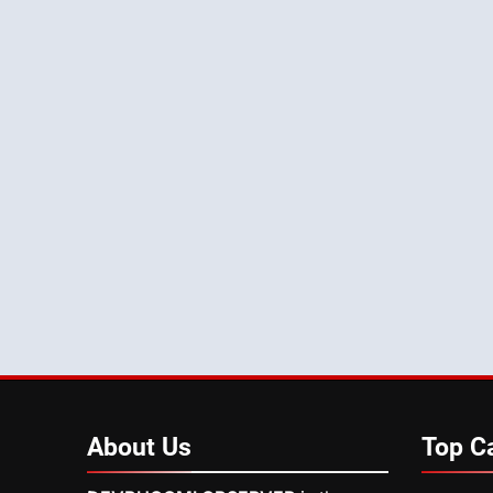
About
Us
Top
C