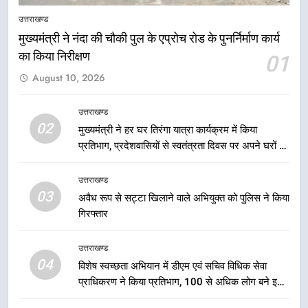
वाली उन्नति शर्मा को मेयर सौरभ
उत्तराखण्ड
थपलियाल ने किया सम्मानित
उत्तराखण्ड
मुख्यमंत्री ने नंदा की चौकी पुल के एप्रोच रोड के पुनर्निर्माण कार्य
का किया निरीक्षण
01
6
August 10, 2026
तकनीकी शिक्षा विभाग प्रदेशभर में
आयोजित करेगा रोजगार मेले
उत्तराखण्ड
उत्तराखण्ड
02
मुख्यमंत्री ने हर घर तिरंगा यात्रा कार्यक्रम में किया
प्रतिभाग, प्रदेशवासियों से स्वतंत्रता दिवस पर अपने घरों में
7
तिरंगा फहराने का किया आवाह्न
BLO और फील्ड स्टॉफ को प्रोत्साहित करें
उत्तराखण्ड
जिलाधिकारी – सीईओ
03
अवैध रूप से सट्टा खिलाने वाले अभियुक्त को पुलिस ने किया
उत्तराखण्ड
गिरफ्तार
8
उत्तराखण्ड
हर घर तिरंगा अभियान को जन-जन तक
04
विशेष स्वच्छता अभियान में डीएम एवं सचिव विधिक सेवा
पहुंचाने की तैयारी, 9 से 17 अगस्त तक
प्राधिकरण ने किया प्रतिभाग, 100 से अधिक लोग बने इस
होंगे देशभक्ति के विविध कार्यक्रम
उत्तराखण्ड
अभियान का हिस्सा