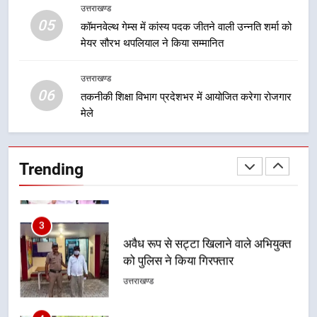
उत्तराखण्ड
05
1
कॉमनवेल्थ गेम्स में कांस्य पदक जीतने वाली उन्नति शर्मा को
मेयर सौरभ थपलियाल ने किया सम्मानित
मुख्यमंत्री ने नंदा की चौकी पुल के एप्रोच
रोड के पुनर्निर्माण कार्य का किया निरीक्षण
उत्तराखण्ड
उत्तराखण्ड
06
तकनीकी शिक्षा विभाग प्रदेशभर में आयोजित करेगा रोजगार
मेले
2
मुख्यमंत्री ने हर घर तिरंगा यात्रा
कार्यक्रम में किया प्रतिभाग, प्रदेशवासियों
Trending
से स्वतंत्रता दिवस पर अपने घरों में तिरंगा
उत्तराखण्ड
फहराने का किया आवाह्न
3
अवैध रूप से सट्टा खिलाने वाले अभियुक्त
को पुलिस ने किया गिरफ्तार
उत्तराखण्ड
4