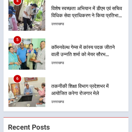
विशेष स्वच्छता अभियान में डीएम एवं सचिव
विधिक सेवा प्राधिकरण ने किया प्रतिभाग,
100 से अधिक लोग बने इस अभियान का
उत्तराखण्ड
हिस्सा
5
कॉमनवेल्थ गेम्स में कांस्य पदक जीतने
वाली उन्नति शर्मा को मेयर सौरभ
थपलियाल ने किया सम्मानित
उत्तराखण्ड
6
तकनीकी शिक्षा विभाग प्रदेशभर में
आयोजित करेगा रोजगार मेले
उत्तराखण्ड
7
BLO और फील्ड स्टॉफ को प्रोत्साहित करें
Recent Posts
जिलाधिकारी – सीईओ