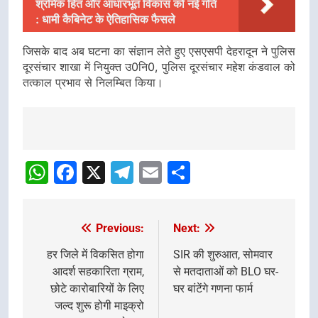
श्रमिक हित और आधारभूत विकास को नई गति
: धामी कैबिनेट के ऐतिहासिक फैसले
जिसके बाद अब घटना का संज्ञान लेते हुए एसएसपी देहरादून ने पुलिस
दूरसंचार शाखा में नियुक्त उ0नि0, पुलिस दूरसंचार महेश कंडवाल को
तत्काल प्रभाव से निलम्बित किया।
Post
navigation
WhatsApp
Facebook
X
Telegram
Email
Share
Previous:
Next:
Post
navigation
हर जिले में विकसित होगा
SIR की शुरुआत, सोमवार
आदर्श सहकारिता ग्राम,
से मतदाताओं को BLO घर-
छोटे कारोबारियों के लिए
घर बांटेंगे गणना फार्म
जल्द शुरू होगी माइक्रो