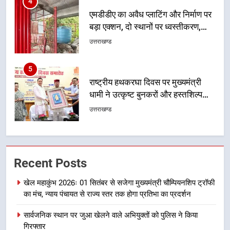
5
राष्ट्रीय हथकरघा दिवस पर मुख्यमंत्री
धामी ने उत्कृष्ट बुनकरों और हस्तशिल्प
कारीगरों को किया सम्मानित
उत्तराखण्ड
6
उत्तराखंड कांग्रेस में बड़ा संगठनात्मक
फेरबदल, नई कार्यकारिणी और समितियों
का गठन
उत्तराखण्ड
7
मुख्यमंत्री धामी बोले- युवाओं को रोजगार
Recent Posts
देना सरकार की सर्वोच्च प्राथमिकता, आने
वाले महीनों में हजारों पदों पर की जाएगी
उत्तराखण्ड
खेल महाकुंभ 2026ः 01 सितंबर से सजेगा मुख्यमंत्री चौम्पियनशिप ट्रॉफी
भर्ती
का मंच, न्याय पंचायत से राज्य स्तर तक होगा प्रतिभा का प्रदर्शन
8
सार्वजनिक स्थान पर जुआ खेलने वाले अभियुक्तों को पुलिस ने किया
दिल्ली-देहरादून आर्थिक कॉरिडोर से जुड़ी
गिरफ्तार