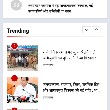
उत्तराखण्ड
06
प्रतिभा का प्रदर्शन
उत्तराखंड कांग्रेस में बड़ा संगठनात्मक फेरबदल, नई
कार्यकारिणी और समितियों का गठन
2
सार्वजनिक स्थान पर जुआ खेलने वाले
अभियुक्तों को पुलिस ने किया गिरफ्तार
Trending
उत्तराखण्ड
3
जनकल्याण, रोजगार, शिक्षा, श्रमिक हित
और आधारभूत विकास को नई गति : धामी
कैबिनेट के ऐतिहासिक फैसले
उत्तराखण्ड
4
एमडीडीए का अवैध प्लाटिंग और निर्माण पर
बड़ा एक्शन, दो स्थानों पर ध्वस्तीकरण,
मसूरी मार्ग पर अवैध निर्माण सील
उत्तराखण्ड