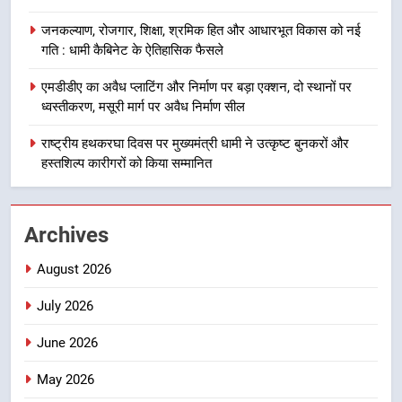
12 किमी ग्रीनफील्ड बाईपास परियोजना
का डीएम ने किया निरीक्षण; समयबद्ध एवं
उत्तराखण्ड
जनकल्याण, रोजगार, शिक्षा, श्रमिक हित और आधारभूत विकास को नई
गुणवत्तापूर्ण निर्माण सुनिश्चित करने के
गति : धामी कैबिनेट के ऐतिहासिक फैसले
निर्देश, सुरक्षा मानकों से कोई समझौता
1
नहींः डीएम
एमडीडीए का अवैध प्लाटिंग और निर्माण पर बड़ा एक्शन, दो स्थानों पर
खेल महाकुंभ 2026ः 01 सितंबर से सजेगा
ध्वस्तीकरण, मसूरी मार्ग पर अवैध निर्माण सील
मुख्यमंत्री चौम्पियनशिप ट्रॉफी का मंच,
न्याय पंचायत से राज्य स्तर तक होगा
राष्ट्रीय हथकरघा दिवस पर मुख्यमंत्री धामी ने उत्कृष्ट बुनकरों और
उत्तराखण्ड
प्रतिभा का प्रदर्शन
हस्तशिल्प कारीगरों को किया सम्मानित
2
सार्वजनिक स्थान पर जुआ खेलने वाले
Archives
अभियुक्तों को पुलिस ने किया गिरफ्तार
उत्तराखण्ड
August 2026
July 2026
3
जनकल्याण, रोजगार, शिक्षा, श्रमिक हित
June 2026
और आधारभूत विकास को नई गति : धामी
कैबिनेट के ऐतिहासिक फैसले
May 2026
उत्तराखण्ड