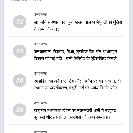
उत्तराखंड कांग्रेस में बड़ा संगठनात्मक
फेरबदल, नई कार्यकारिणी और समितियों
का गठन
उत्तराखण्ड
उत्तराखण्ड
02
सार्वजनिक स्थान पर जुआ खेलने वाले अभियुक्तों को पुलिस
ने किया गिरफ्तार
7
मुख्यमंत्री धामी बोले- युवाओं को रोजगार
उत्तराखण्ड
देना सरकार की सर्वोच्च प्राथमिकता, आने
03
जनकल्याण, रोजगार, शिक्षा, श्रमिक हित और आधारभूत
वाले महीनों में हजारों पदों पर की जाएगी
उत्तराखण्ड
विकास को नई गति : धामी कैबिनेट के ऐतिहासिक फैसले
भर्ती
8
उत्तराखण्ड
दिल्ली-देहरादून आर्थिक कॉरिडोर से जुड़ी
04
एमडीडीए का अवैध प्लाटिंग और निर्माण पर बड़ा एक्शन, दो
12 किमी ग्रीनफील्ड बाईपास परियोजना
स्थानों पर ध्वस्तीकरण, मसूरी मार्ग पर अवैध निर्माण सील
का डीएम ने किया निरीक्षण; समयबद्ध एवं
उत्तराखण्ड
गुणवत्तापूर्ण निर्माण सुनिश्चित करने के
उत्तराखण्ड
निर्देश, सुरक्षा मानकों से कोई समझौता
05
1
राष्ट्रीय हथकरघा दिवस पर मुख्यमंत्री धामी ने उत्कृष्ट
नहींः डीएम
बुनकरों और हस्तशिल्प कारीगरों को किया सम्मानित
खेल महाकुंभ 2026ः 01 सितंबर से सजेगा
मुख्यमंत्री चौम्पियनशिप ट्रॉफी का मंच,
न्याय पंचायत से राज्य स्तर तक होगा
उत्तराखण्ड