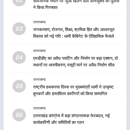
02
सार्वजनिक स्थान पर जुआ खेलने वाले अभियुक्तों को पुलिस
का गठन
उत्तराखण्ड
ने किया गिरफ्तार
7
उत्तराखण्ड
मुख्यमंत्री धामी बोले- युवाओं को रोजगार
03
जनकल्याण, रोजगार, शिक्षा, श्रमिक हित और आधारभूत
देना सरकार की सर्वोच्च प्राथमिकता, आने
विकास को नई गति : धामी कैबिनेट के ऐतिहासिक फैसले
वाले महीनों में हजारों पदों पर की जाएगी
उत्तराखण्ड
भर्ती
उत्तराखण्ड
04
एमडीडीए का अवैध प्लाटिंग और निर्माण पर बड़ा एक्शन, दो
8
स्थानों पर ध्वस्तीकरण, मसूरी मार्ग पर अवैध निर्माण सील
दिल्ली-देहरादून आर्थिक कॉरिडोर से जुड़ी
12 किमी ग्रीनफील्ड बाईपास परियोजना
उत्तराखण्ड
का डीएम ने किया निरीक्षण; समयबद्ध एवं
उत्तराखण्ड
05
गुणवत्तापूर्ण निर्माण सुनिश्चित करने के
राष्ट्रीय हथकरघा दिवस पर मुख्यमंत्री धामी ने उत्कृष्ट
बुनकरों और हस्तशिल्प कारीगरों को किया सम्मानित
निर्देश, सुरक्षा मानकों से कोई समझौता
1
नहींः डीएम
खेल महाकुंभ 2026ः 01 सितंबर से सजेगा
उत्तराखण्ड
मुख्यमंत्री चौम्पियनशिप ट्रॉफी का मंच,
06
उत्तराखंड कांग्रेस में बड़ा संगठनात्मक फेरबदल, नई
न्याय पंचायत से राज्य स्तर तक होगा
उत्तराखण्ड
कार्यकारिणी और समितियों का गठन
प्रतिभा का प्रदर्शन