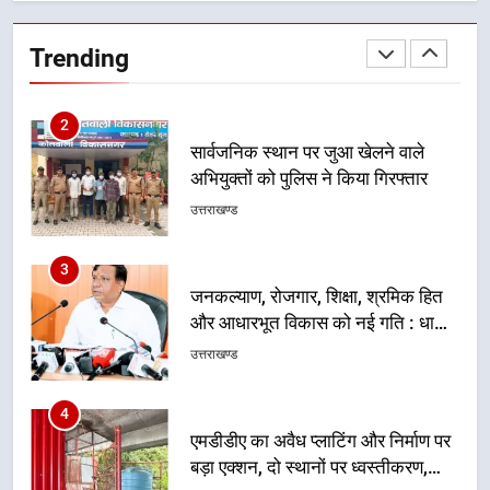
2
सार्वजनिक स्थान पर जुआ खेलने वाले
Trending
अभियुक्तों को पुलिस ने किया गिरफ्तार
उत्तराखण्ड
3
जनकल्याण, रोजगार, शिक्षा, श्रमिक हित
और आधारभूत विकास को नई गति : धामी
कैबिनेट के ऐतिहासिक फैसले
उत्तराखण्ड
4
एमडीडीए का अवैध प्लाटिंग और निर्माण पर
बड़ा एक्शन, दो स्थानों पर ध्वस्तीकरण,
मसूरी मार्ग पर अवैध निर्माण सील
उत्तराखण्ड
5
राष्ट्रीय हथकरघा दिवस पर मुख्यमंत्री