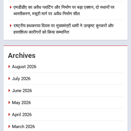
गुणवत्तापूर्ण निर्माण सुनिश्चित करने के
एमडीडीए का अवैध प्लाटिंग और निर्माण पर बड़ा एक्शन, दो स्थानों पर
निर्देश, सुरक्षा मानकों से कोई समझौता
1
ध्वस्तीकरण, मसूरी मार्ग पर अवैध निर्माण सील
नहींः डीएम
खेल महाकुंभ 2026ः 01 सितंबर से सजेगा
राष्ट्रीय हथकरघा दिवस पर मुख्यमंत्री धामी ने उत्कृष्ट बुनकरों और
मुख्यमंत्री चौम्पियनशिप ट्रॉफी का मंच,
हस्तशिल्प कारीगरों को किया सम्मानित
न्याय पंचायत से राज्य स्तर तक होगा
उत्तराखण्ड
प्रतिभा का प्रदर्शन
2
Archives
सार्वजनिक स्थान पर जुआ खेलने वाले
अभियुक्तों को पुलिस ने किया गिरफ्तार
August 2026
उत्तराखण्ड
July 2026
June 2026
3
जनकल्याण, रोजगार, शिक्षा, श्रमिक हित
May 2026
और आधारभूत विकास को नई गति : धामी
कैबिनेट के ऐतिहासिक फैसले
उत्तराखण्ड
April 2026
March 2026
4