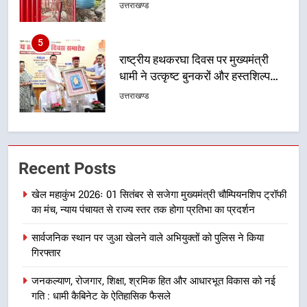
धामी ने उत्कृष्ट बुनकरों और हस्तशिल्प
कारीगरों को किया सम्मानित
उत्तराखण्ड
6
उत्तराखंड कांग्रेस में बड़ा संगठनात्मक
फेरबदल, नई कार्यकारिणी और समितियों
का गठन
उत्तराखण्ड
7
Recent Posts
मुख्यमंत्री धामी बोले- युवाओं को रोजगार
देना सरकार की सर्वोच्च प्राथमिकता, आने
खेल महाकुंभ 2026ः 01 सितंबर से सजेगा मुख्यमंत्री चौम्पियनशिप ट्रॉफी
वाले महीनों में हजारों पदों पर की जाएगी
का मंच, न्याय पंचायत से राज्य स्तर तक होगा प्रतिभा का प्रदर्शन
उत्तराखण्ड
भर्ती
सार्वजनिक स्थान पर जुआ खेलने वाले अभियुक्तों को पुलिस ने किया
8
गिरफ्तार
दिल्ली-देहरादून आर्थिक कॉरिडोर से जुड़ी
जनकल्याण, रोजगार, शिक्षा, श्रमिक हित और आधारभूत विकास को नई
12 किमी ग्रीनफील्ड बाईपास परियोजना
गति : धामी कैबिनेट के ऐतिहासिक फैसले
का डीएम ने किया निरीक्षण; समयबद्ध एवं
उत्तराखण्ड