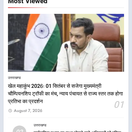
Most Viewed
5
उत्तराखण्ड
राष्ट्रीय हथकरघा दिवस पर मुख्यमंत्री
खेल महाकुंभ 2026ः 01 सितंबर से सजेगा मुख्यमंत्री
धामी ने उत्कृष्ट बुनकरों और हस्तशिल्प
चौम्पियनशिप ट्रॉफी का मंच, न्याय पंचायत से राज्य स्तर तक होगा
कारीगरों को किया सम्मानित
उत्तराखण्ड
प्रतिभा का प्रदर्शन
01
August 7, 2026
6
उत्तराखंड कांग्रेस में बड़ा संगठनात्मक
उत्तराखण्ड
फेरबदल, नई कार्यकारिणी और समितियों