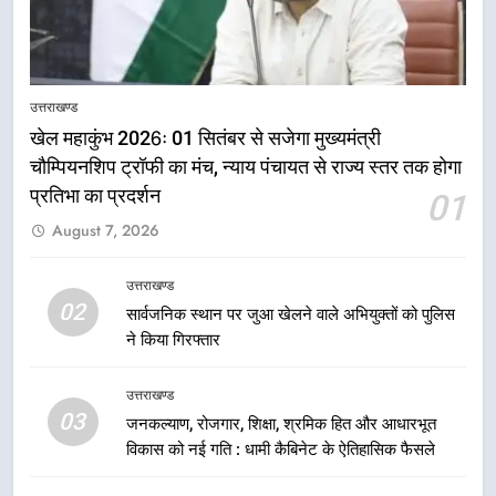
उत्तराखण्ड
खेल महाकुंभ 2026ः 01 सितंबर से सजेगा मुख्यमंत्री
चौम्पियनशिप ट्रॉफी का मंच, न्याय पंचायत से राज्य स्तर तक होगा
प्रतिभा का प्रदर्शन
01
5
August 7, 2026
राष्ट्रीय हथकरघा दिवस पर मुख्यमंत्री
धामी ने उत्कृष्ट बुनकरों और हस्तशिल्प
कारीगरों को किया सम्मानित
उत्तराखण्ड
उत्तराखण्ड
02
सार्वजनिक स्थान पर जुआ खेलने वाले अभियुक्तों को पुलिस
ने किया गिरफ्तार
6
उत्तराखंड कांग्रेस में बड़ा संगठनात्मक
उत्तराखण्ड
फेरबदल, नई कार्यकारिणी और समितियों
03
जनकल्याण, रोजगार, शिक्षा, श्रमिक हित और आधारभूत
का गठन
उत्तराखण्ड
विकास को नई गति : धामी कैबिनेट के ऐतिहासिक फैसले
7