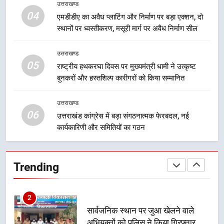
उत्तराखण्ड
मुख्यमंत्री धामी बोले- युवाओं को रोजगार
04
एमडीडीए का अवैध प्लाटिंग और निर्माण पर बड़ा एक्शन, दो
देना सरकार की सर्वोच्च प्राथमिकता, आने
स्थानों पर ध्वस्तीकरण, मसूरी मार्ग पर अवैध निर्माण सील
वाले महीनों में हजारों पदों पर की जाएगी
उत्तराखण्ड
भर्ती
उत्तराखण्ड
05
8
राष्ट्रीय हथकरघा दिवस पर मुख्यमंत्री धामी ने उत्कृष्ट
बुनकरों और हस्तशिल्प कारीगरों को किया सम्मानित
दिल्ली-देहरादून आर्थिक कॉरिडोर से जुड़ी
12 किमी ग्रीनफील्ड बाईपास परियोजना
का डीएम ने किया निरीक्षण; समयबद्ध एवं
उत्तराखण्ड
उत्तराखण्ड
06
गुणवत्तापूर्ण निर्माण सुनिश्चित करने के
उत्तराखंड कांग्रेस में बड़ा संगठनात्मक फेरबदल, नई
निर्देश, सुरक्षा मानकों से कोई समझौता
कार्यकारिणी और समितियों का गठन
1
नहींः डीएम
खेल महाकुंभ 2026ः 01 सितंबर से सजेगा
मुख्यमंत्री चौम्पियनशिप ट्रॉफी का मंच,
Trending
न्याय पंचायत से राज्य स्तर तक होगा
उत्तराखण्ड
प्रतिभा का प्रदर्शन
2
सार्वजनिक स्थान पर जुआ खेलने वाले
अभियुक्तों को पुलिस ने किया गिरफ्तार