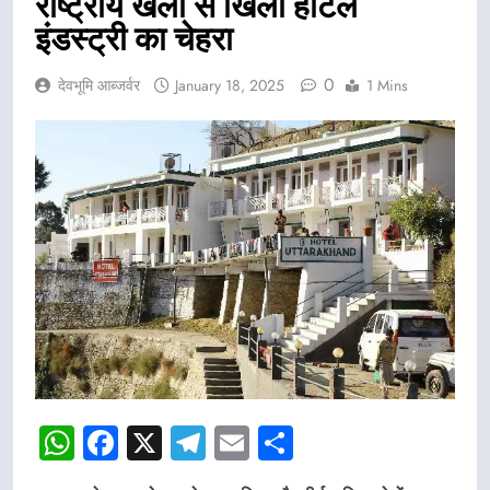
राष्ट्रीय खेलों से खिला होटल
इंडस्ट्री का चेहरा
0
देवभूमि आब्जर्वर
January 18, 2025
1 Mins
WhatsApp
Facebook
X
Telegram
Email
Share