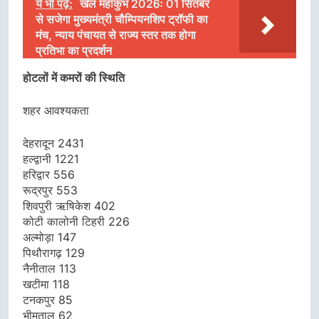
ये भी पढ़ें:
खेल महाकुंभ 2026ः 01 सितंबर
से सजेगा मुख्यमंत्री चौम्पियनशिप ट्रॉफी का
मंच, न्याय पंचायत से राज्य स्तर तक होगा
प्रतिभा का प्रदर्शन
होटलों में कमरों की स्थिति
शहर आवश्यकता
देहरादून 2431
हल्द्वानी 1221
हरिद्वार 556
रूद्रपुर 553
शिवपुरी ऋषिकेश 402
कोटी कालोनी टिहरी 226
अल्मोड़ा 147
पिथौरागढ़ 129
नैनीताल 113
खटीमा 118
टनकपुर 85
भीमताल 62