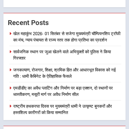
6
उत्तराखंड कांग्रेस में बड़ा संगठनात्मक
Recent Posts
फेरबदल, नई कार्यकारिणी और समितियों
का गठन
उत्तराखण्ड
खेल महाकुंभ 2026ः 01 सितंबर से सजेगा मुख्यमंत्री चौम्पियनशिप ट्रॉफी
का मंच, न्याय पंचायत से राज्य स्तर तक होगा प्रतिभा का प्रदर्शन
7
सार्वजनिक स्थान पर जुआ खेलने वाले अभियुक्तों को पुलिस ने किया
मुख्यमंत्री धामी बोले- युवाओं को रोजगार
गिरफ्तार
देना सरकार की सर्वोच्च प्राथमिकता, आने
वाले महीनों में हजारों पदों पर की जाएगी
उत्तराखण्ड
जनकल्याण, रोजगार, शिक्षा, श्रमिक हित और आधारभूत विकास को नई
भर्ती
गति : धामी कैबिनेट के ऐतिहासिक फैसले
8
एमडीडीए का अवैध प्लाटिंग और निर्माण पर बड़ा एक्शन, दो स्थानों पर
दिल्ली-देहरादून आर्थिक कॉरिडोर से जुड़ी
ध्वस्तीकरण, मसूरी मार्ग पर अवैध निर्माण सील
12 किमी ग्रीनफील्ड बाईपास परियोजना
का डीएम ने किया निरीक्षण; समयबद्ध एवं
राष्ट्रीय हथकरघा दिवस पर मुख्यमंत्री धामी ने उत्कृष्ट बुनकरों और
उत्तराखण्ड
गुणवत्तापूर्ण निर्माण सुनिश्चित करने के
हस्तशिल्प कारीगरों को किया सम्मानित
निर्देश, सुरक्षा मानकों से कोई समझौता
1
नहींः डीएम