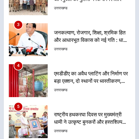
उत्तराखण्ड
3
जनकल्याण, रोजगार, शिक्षा, श्रमिक हित
और आधारभूत विकास को नई गति : धामी
कैबिनेट के ऐतिहासिक फैसले
उत्तराखण्ड
4
एमडीडीए का अवैध प्लाटिंग और निर्माण पर
बड़ा एक्शन, दो स्थानों पर ध्वस्तीकरण,
मसूरी मार्ग पर अवैध निर्माण सील
उत्तराखण्ड
5
राष्ट्रीय हथकरघा दिवस पर मुख्यमंत्री
धामी ने उत्कृष्ट बुनकरों और हस्तशिल्प
कारीगरों को किया सम्मानित
उत्तराखण्ड