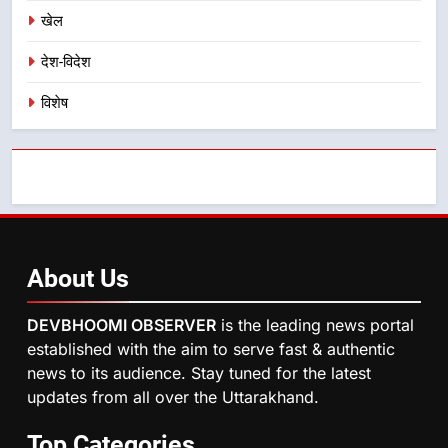
8
खेल
दिल्ली-देहरादून आर्थिक कॉरिडोर से जुड़ी
12 किमी ग्रीनफील्ड बाईपास परियोजना
देश-विदेश
का डीएम ने किया निरीक्षण; समयबद्ध एवं
उत्तराखण्ड
गुणवत्तापूर्ण निर्माण सुनिश्चित करने के
विशेष
निर्देश, सुरक्षा मानकों से कोई समझौता
नहींः डीएम
About
Us
DEVBHOOMI OBSERVER
is the leading news portal
established with the aim to serve fast & authentic
news to its audience. Stay tuned for the latest
updates from all over the Uttarakhand.
Top
Categories