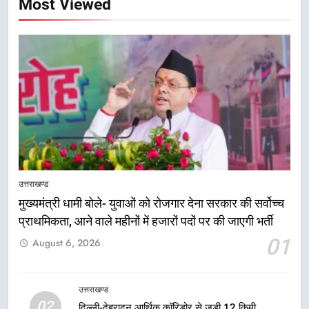
Most Viewed
5
एमडीडीए बोर्ड बैठक में 25 विकास प्रस्तावों
को मिली मंजूरी, देहरादून-मसूरी के
उत्तराखण्ड
नियोजित विकास को मिलेगी रफ्तार
उत्तराखण्ड
मुख्यमंत्री धामी बोले- युवाओं को रोजगार देना सरकार की सर्वोच्च
प्राथमिकता, आने वाले महीनों में हजारों पदों पर की जाएगी भर्ती
6
01
August 6, 2026
मुख्यमंत्री पुष्कर सिंह धामी के दिशा-निर्देशों
में पीएम आवास योजना (शहरी) की प्रगति
की हुई समीक्षा
उत्तराखण्ड
उत्तराखण्ड
02
दिल्ली-देहरादून आर्थिक कॉरिडोर से जुड़ी 12 किमी