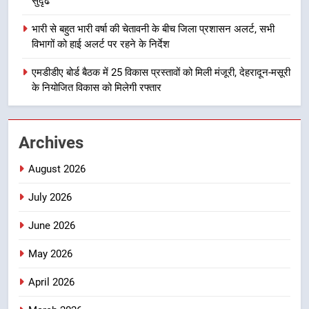
सुदृढ
1
मुख्यमंत्री धामी बोले- युवाओं को रोजगार
भारी से बहुत भारी वर्षा की चेतावनी के बीच जिला प्रशासन अलर्ट, सभी
देना सरकार की सर्वोच्च प्राथमिकता, आने
विभागों को हाई अलर्ट पर रहने के निर्देश
वाले महीनों में हजारों पदों पर की जाएगी
उत्तराखण्ड
भर्ती
एमडीडीए बोर्ड बैठक में 25 विकास प्रस्तावों को मिली मंजूरी, देहरादून-मसूरी
के नियोजित विकास को मिलेगी रफ्तार
2
दिल्ली-देहरादून आर्थिक कॉरिडोर से जुड़ी
12 किमी ग्रीनफील्ड बाईपास परियोजना
Archives
का डीएम ने किया निरीक्षण; समयबद्ध एवं
उत्तराखण्ड
गुणवत्तापूर्ण निर्माण सुनिश्चित करने के
August 2026
निर्देश, सुरक्षा मानकों से कोई समझौता
3
नहींः डीएम
July 2026
459 करोड़ से एचएनबी गढ़वाल
विश्वविद्यालय में अनुसंधान संरचना होगी
June 2026
सुदृढ
उत्तराखण्ड
May 2026
4
April 2026
भारी से बहुत भारी वर्षा की चेतावनी के बीच