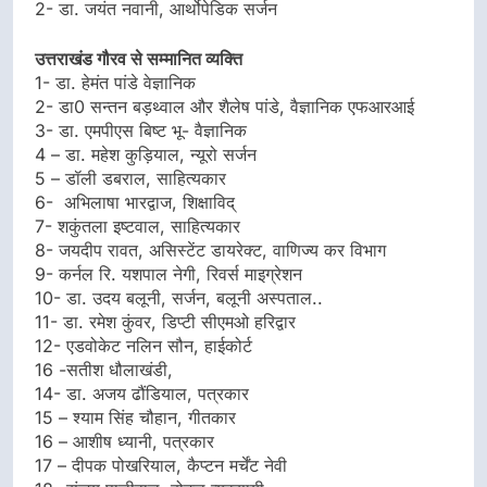
2- डा. जयंत नवानी, आर्थोपेडिक सर्जन
उत्तराखंड गौरव से सम्मानित व्यक्ति
1- डा. हेमंत पांडे वेज्ञानिक
2- डा0 सन्तन बड़थ्वाल और शैलेष पांडे, वैज्ञानिक एफआरआई
3- डा. एमपीएस बिष्ट भू- वैज्ञानिक
4 – डा. महेश कुड़ियाल, न्यूरो सर्जन
5 – डॉली डबराल, साहित्यकार
6- अभिलाषा भारद्वाज, शिक्षाविद्
7- शकुंतला इष्टवाल, साहित्यकार
8- जयदीप रावत, असिस्टेंट डायरेक्ट, वाणिज्य कर विभाग
9- कर्नल रि. यशपाल नेगी, रिवर्स माइग्रेशन
10- डा. उदय बलूनी, सर्जन, बलूनी अस्पताल..
11- डा. रमेश कुंवर, डिप्टी सीएमओ हरिद्वार
12- एडवोकेट नलिन सौन, हाईकोर्ट
16 -सतीश धौलाखंडी,
14- डा. अजय ढौंडियाल, पत्रकार
15 – श्याम सिंह चौहान, गीतकार
16 – आशीष ध्यानी, पत्रकार
17 – दीपक पोखरियाल, कैप्टन मर्चेंट नेवी