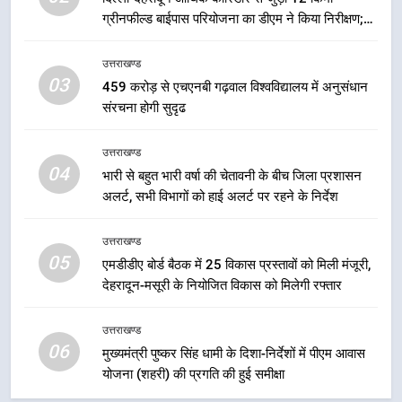
ग्रीनफील्ड बाईपास परियोजना का डीएम ने किया निरीक्षण;
7
समयबद्ध एवं गुणवत्तापूर्ण निर्माण सुनिश्चित करने के निर्देश,
बैरागीवाला हत्याकांड के फरार चल रहे
सुरक्षा मानकों से कोई समझौता नहींः डीएम
उत्तराखण्ड
अभियुक्त को दून पुलिस ने हरिद्वार से किया
03
459 करोड़ से एचएनबी गढ़वाल विश्वविद्यालय में अनुसंधान
गिरफ्तार
उत्तराखण्ड
संरचना होगी सुदृढ
8
उत्तराखण्ड
भारी बारिश का अलर्ट! 6 अगस्त को
04
भारी से बहुत भारी वर्षा की चेतावनी के बीच जिला प्रशासन
देहरादून में स्कूल बंद
अलर्ट, सभी विभागों को हाई अलर्ट पर रहने के निर्देश
उत्तराखण्ड
उत्तराखण्ड
05
1
एमडीडीए बोर्ड बैठक में 25 विकास प्रस्तावों को मिली मंजूरी,
देहरादून-मसूरी के नियोजित विकास को मिलेगी रफ्तार
मुख्यमंत्री धामी बोले- युवाओं को रोजगार
देना सरकार की सर्वोच्च प्राथमिकता, आने
वाले महीनों में हजारों पदों पर की जाएगी
उत्तराखण्ड
उत्तराखण्ड
06
भर्ती
मुख्यमंत्री पुष्कर सिंह धामी के दिशा-निर्देशों में पीएम आवास
योजना (शहरी) की प्रगति की हुई समीक्षा
2