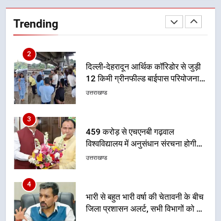
दिल्ली-देहरादून आर्थिक कॉरिडोर से जुड़ी
12 किमी ग्रीनफील्ड बाईपास परियोजना
Trending
का डीएम ने किया निरीक्षण; समयबद्ध एवं
उत्तराखण्ड
गुणवत्तापूर्ण निर्माण सुनिश्चित करने के
निर्देश, सुरक्षा मानकों से कोई समझौता
3
नहींः डीएम
459 करोड़ से एचएनबी गढ़वाल
विश्वविद्यालय में अनुसंधान संरचना होगी
सुदृढ
उत्तराखण्ड
4
भारी से बहुत भारी वर्षा की चेतावनी के बीच
जिला प्रशासन अलर्ट, सभी विभागों को हाई
अलर्ट पर रहने के निर्देश
उत्तराखण्ड
5
एमडीडीए बोर्ड बैठक में 25 विकास प्रस्तावों
को मिली मंजूरी, देहरादून-मसूरी के
नियोजित विकास को मिलेगी रफ्तार