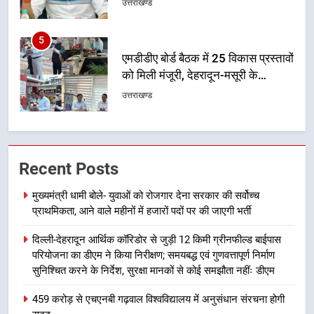
उत्तराखण्ड
6
मुख्यमंत्री पुष्कर सिंह धामी के दिशा-निर्देशों
में पीएम आवास योजना (शहरी) की प्रगति
की हुई समीक्षा
उत्तराखण्ड
7
बैरागीवाला हत्याकांड के फरार चल रहे
Recent Posts
अभियुक्त को दून पुलिस ने हरिद्वार से किया
गिरफ्तार
उत्तराखण्ड
मुख्यमंत्री धामी बोले- युवाओं को रोजगार देना सरकार की सर्वोच्च
प्राथमिकता, आने वाले महीनों में हजारों पदों पर की जाएगी भर्ती
8
दिल्ली-देहरादून आर्थिक कॉरिडोर से जुड़ी 12 किमी ग्रीनफील्ड बाईपास
भारी बारिश का अलर्ट! 6 अगस्त को
परियोजना का डीएम ने किया निरीक्षण; समयबद्ध एवं गुणवत्तापूर्ण निर्माण
देहरादून में स्कूल बंद
सुनिश्चित करने के निर्देश, सुरक्षा मानकों से कोई समझौता नहींः डीएम
उत्तराखण्ड
459 करोड़ से एचएनबी गढ़वाल विश्वविद्यालय में अनुसंधान संरचना होगी