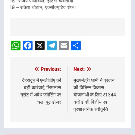
18 -संजय पालीवाल, होटल व्यवसायी
19 – राकेश चौहान, एक्सीक्यूटिव शेफ।
Post
navigation
WhatsApp
Facebook
X
Telegram
Email
Share
Previous:
Next:
Post
navigation
देहरादून में एमडीडीए की
मुख्यमंत्री धामी ने प्रदान
बड़ी कार्रवाई, सिमलास
की विभिन्न विकास
ग्रांट में अवैध प्लॉटिंग पर
योजनाओं के लिए ₹1344
चला बुलडोजर
करोड की वित्तीय एवं
प्रशासनिक स्वीकृति