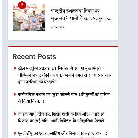
5
राष्ट्रीय हथकरघा दिवस पर
मुख्यमंत्री धामी ने उत्कृष्ट बुनकरों
और हस्तशिल्प कारीगरों को किया
उत्तराखण्ड
सम्मानित
6
उत्तराखंड कांग्रेस में बड़ा
संगठनात्मक फेरबदल, नई
Recent Posts
कार्यकारिणी और समितियों का
उत्तराखण्ड
गठन
खेल महाकुंभ 2026ः 01 सितंबर से सजेगा मुख्यमंत्री
चौम्पियनशिप ट्रॉफी का मंच, न्याय पंचायत से राज्य स्तर तक
7
मुख्यमंत्री धामी बोले- युवाओं को
होगा प्रतिभा का प्रदर्शन
रोजगार देना सरकार की सर्वोच्च
सार्वजनिक स्थान पर जुआ खेलने वाले अभियुक्तों को पुलिस
प्राथमिकता, आने वाले महीनों में
उत्तराखण्ड
ने किया गिरफ्तार
हजारों पदों पर की जाएगी भर्ती
8
जनकल्याण, रोजगार, शिक्षा, श्रमिक हित और आधारभूत
दिल्ली-देहरादून आर्थिक कॉरिडोर
विकास को नई गति : धामी कैबिनेट के ऐतिहासिक फैसले
से जुड़ी 12 किमी ग्रीनफील्ड
बाईपास परियोजना का डीएम ने
उत्तराखण्ड
एमडीडीए का अवैध प्लाटिंग और निर्माण पर बड़ा एक्शन, दो