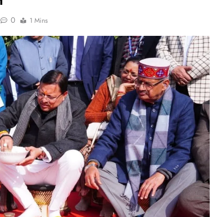
0
1 Mins