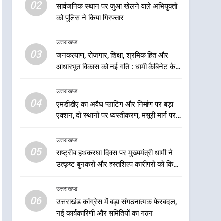
5
02
सार्वजनिक स्थान पर जुआ खेलने वाले अभियुक्तों
राष्ट्रीय हथकरघा दिवस पर
को पुलिस ने किया गिरफ्तार
मुख्यमंत्री धामी ने उत्कृष्ट बुनकरों
और हस्तशिल्प कारीगरों को किया
उत्तराखण्ड
उत्तराखण्ड
सम्मानित
03
जनकल्याण, रोजगार, शिक्षा, श्रमिक हित और
6
उत्तराखंड कांग्रेस में बड़ा
आधारभूत विकास को नई गति : धामी कैबिनेट के
संगठनात्मक फेरबदल, नई
ऐतिहासिक फैसले
कार्यकारिणी और समितियों का
उत्तराखण्ड
उत्तराखण्ड
गठन
04
एमडीडीए का अवैध प्लाटिंग और निर्माण पर बड़ा
7
एक्शन, दो स्थानों पर ध्वस्तीकरण, मसूरी मार्ग पर
मुख्यमंत्री धामी बोले- युवाओं को
अवैध निर्माण सील
रोजगार देना सरकार की सर्वोच्च
उत्तराखण्ड
प्राथमिकता, आने वाले महीनों में
उत्तराखण्ड
05
राष्ट्रीय हथकरघा दिवस पर मुख्यमंत्री धामी ने
हजारों पदों पर की जाएगी भर्ती
उत्कृष्ट बुनकरों और हस्तशिल्प कारीगरों को किया
8
सम्मानित
दिल्ली-देहरादून आर्थिक कॉरिडोर
उत्तराखण्ड
से जुड़ी 12 किमी ग्रीनफील्ड
06
बाईपास परियोजना का डीएम ने
उत्तराखंड कांग्रेस में बड़ा संगठनात्मक फेरबदल,
उत्तराखण्ड
नई कार्यकारिणी और समितियों का गठन
किया निरीक्षण; समयबद्ध एवं