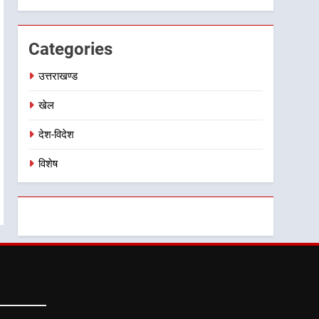
किया निरीक्षण; समयबद्ध एवं
गुणवत्तापूर्ण निर्माण सुनिश्चित करने
Categories
के निर्देश, सुरक्षा मानकों से कोई
समझौता नहींः डीएम
उत्तराखण्ड
खेल
देश-विदेश
विशेष