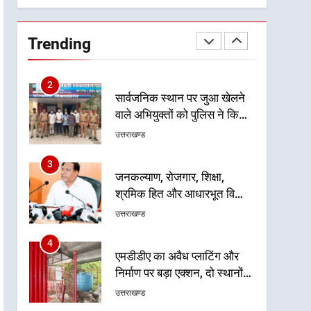
गुणवत्तापूर्ण निर्माण सुनिश्चित करने
1
खेल महाकुंभ 2026ः 01 सितंबर
के निर्देश, सुरक्षा मानकों से कोई
से सजेगा मुख्यमंत्री चौम्पियनशिप
समझौता नहींः डीएम
Trending
ट्रॉफी का मंच, न्याय पंचायत से
उत्तराखण्ड
राज्य स्तर तक होगा प्रतिभा का
प्रदर्शन
2
सार्वजनिक स्थान पर जुआ खेलने
वाले अभियुक्तों को पुलिस ने किया
गिरफ्तार
उत्तराखण्ड
3
जनकल्याण, रोजगार, शिक्षा,
श्रमिक हित और आधारभूत विकास
को नई गति : धामी कैबिनेट के
उत्तराखण्ड
ऐतिहासिक फैसले
4
एमडीडीए का अवैध प्लाटिंग और
निर्माण पर बड़ा एक्शन, दो स्थानों
पर ध्वस्तीकरण, मसूरी मार्ग पर
उत्तराखण्ड
अवैध निर्माण सील